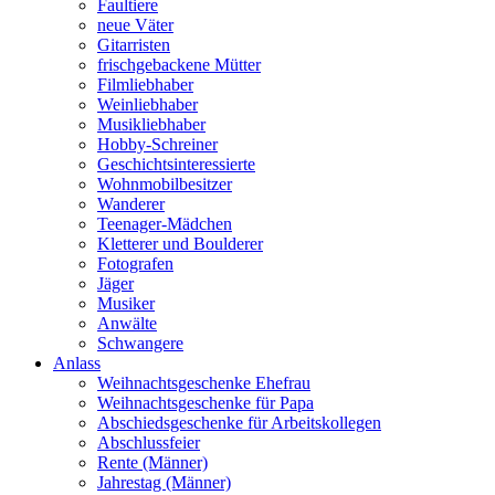
Faultiere
neue Väter
Gitarristen
frischgebackene Mütter
Filmliebhaber
Weinliebhaber
Musikliebhaber
Hobby-Schreiner
Geschichtsinteressierte
Wohnmobilbesitzer
Wanderer
Teenager-Mädchen
Kletterer und Boulderer
Fotografen
Jäger
Musiker
Anwälte
Schwangere
Anlass
Weihnachtsgeschenke Ehefrau
Weihnachtsgeschenke für Papa
Abschiedsgeschenke für Arbeitskollegen
Abschlussfeier
Rente (Männer)
Jahrestag (Männer)