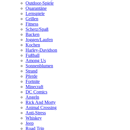
Outdoor-Spiele
Quarantäne
Lernspiele
Grillen
Fitness
Scherz/Spaß
Backen
Joggen/Laufen
Kochen
Harley-Davidson
Fußball
Among Us
Sonnenblumen
Strand
Pferde
Fortnite
Minecraft
DC Comics
Angeln
Rick And Morty
Animal Crossing
Anti-Stress
Whiskey
Jeep
Road Trip