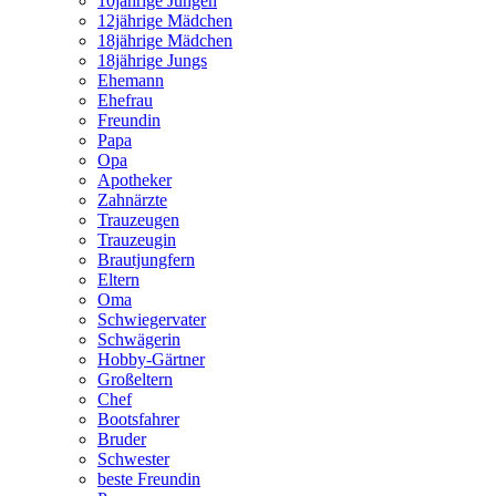
10jährige Jungen
12jährige Mädchen
18jährige Mädchen
18jährige Jungs
Ehemann
Ehefrau
Freundin
Papa
Opa
Apotheker
Zahnärzte
Trauzeugen
Trauzeugin
Brautjungfern
Eltern
Oma
Schwiegervater
Schwägerin
Hobby-Gärtner
Großeltern
Chef
Bootsfahrer
Bruder
Schwester
beste Freundin