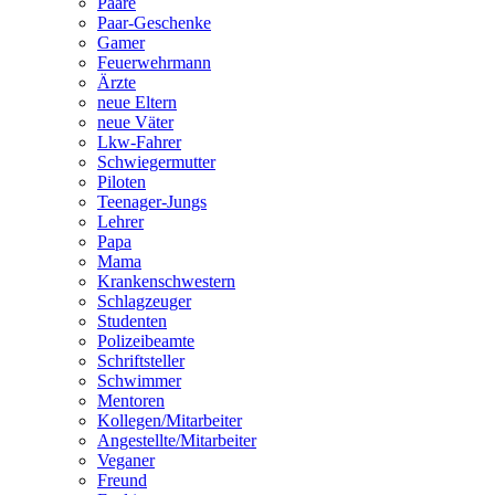
Paare
Paar-Geschenke
Gamer
Feuerwehrmann
Ärzte
neue Eltern
neue Väter
Lkw-Fahrer
Schwiegermutter
Piloten
Teenager-Jungs
Lehrer
Papa
Mama
Krankenschwestern
Schlagzeuger
Studenten
Polizeibeamte
Schriftsteller
Schwimmer
Mentoren
Kollegen/Mitarbeiter
Angestellte/Mitarbeiter
Veganer
Freund