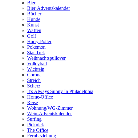
Bier
Bier-Adventskalender
Bücher
Hunde
Kunst
Waffen
Golf
Harry-Potter
Pokemon
Star Trek
Weihnachtspullover
Volleyball
Wichteln
Corona
Streich
Scherz
It’s Always Sunny In Philadelphia
Home-Office
Reise
Wohnung/WG-Zimmer
Wein-Adventskalender
Surfing
Picknick
The Office
Fernbeziehung