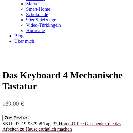
Marvel
Smart-Home
Schokolade
90er Spielzeuge
Video-Türklingeln
Hurricane
Blog
Über mich
Das Keyboard 4 Mechanische
Tastatur
169,00
€
Zum Produkt
SKU:
d7219f9379b8
Tag:
35 Home-Office Geschenke, die das
Arbeiten zu Hause erträglich machen