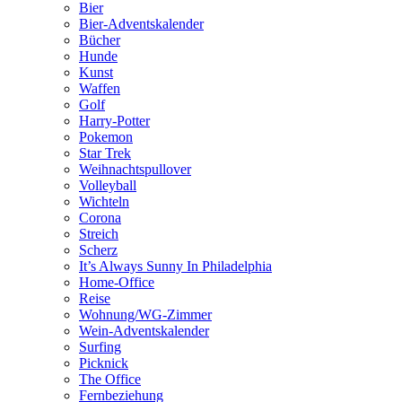
Bier
Bier-Adventskalender
Bücher
Hunde
Kunst
Waffen
Golf
Harry-Potter
Pokemon
Star Trek
Weihnachtspullover
Volleyball
Wichteln
Corona
Streich
Scherz
It’s Always Sunny In Philadelphia
Home-Office
Reise
Wohnung/WG-Zimmer
Wein-Adventskalender
Surfing
Picknick
The Office
Fernbeziehung