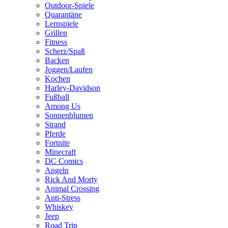
Outdoor-Spiele
Quarantäne
Lernspiele
Grillen
Fitness
Scherz/Spaß
Backen
Joggen/Laufen
Kochen
Harley-Davidson
Fußball
Among Us
Sonnenblumen
Strand
Pferde
Fortnite
Minecraft
DC Comics
Angeln
Rick And Morty
Animal Crossing
Anti-Stress
Whiskey
Jeep
Road Trip