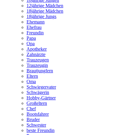
10jährige Jungen
12jährige Mädchen
18jährige Mädchen
18jährige Jungs
Ehemann
Ehefrau
Freundin
Papa
Opa
Apotheker
Zahnärzte
Trauzeugen
Trauzeugin
Brautjungfern
Eltern
Oma
Schwiegervater
Schwägerin
Hobby-Gärtner
Großeltern
Chef
Bootsfahrer
Bruder
Schwester
beste Freundin