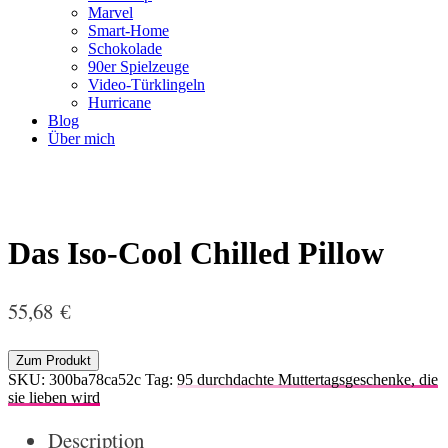
Marvel
Smart-Home
Schokolade
90er Spielzeuge
Video-Türklingeln
Hurricane
Blog
Über mich
Das Iso-Cool Chilled Pillow
55,68
€
Zum Produkt
SKU:
300ba78ca52c
Tag:
95 durchdachte Muttertagsgeschenke, die
sie lieben wird
Description