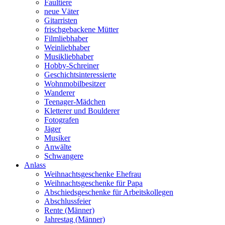
Faultiere
neue Väter
Gitarristen
frischgebackene Mütter
Filmliebhaber
Weinliebhaber
Musikliebhaber
Hobby-Schreiner
Geschichtsinteressierte
Wohnmobilbesitzer
Wanderer
Teenager-Mädchen
Kletterer und Boulderer
Fotografen
Jäger
Musiker
Anwälte
Schwangere
Anlass
Weihnachtsgeschenke Ehefrau
Weihnachtsgeschenke für Papa
Abschiedsgeschenke für Arbeitskollegen
Abschlussfeier
Rente (Männer)
Jahrestag (Männer)