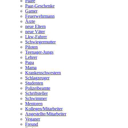
Paare
Paar-Geschenke
Gamer
Feuerwehrmann
Ärzte
neue Eltern
neue Väter
Lkw-Fahrer
Schwiegermutter
Piloten
Teenager-Jungs
Lehrer
Papa
Mama
Krankenschwestern
Schlagzeuger
Studenten
Polizeibeamte
Schriftsteller
Schwimmer
Mentoren
Kollegen/Mitarbeiter
Angestellte/Mitarbeiter
Veganer
Freund