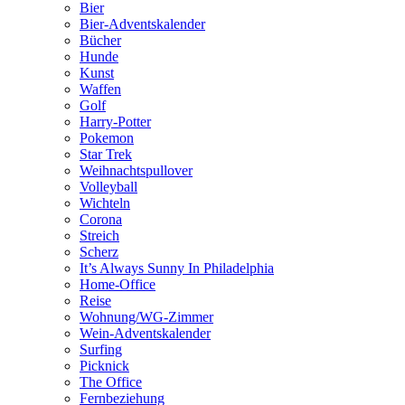
Bier
Bier-Adventskalender
Bücher
Hunde
Kunst
Waffen
Golf
Harry-Potter
Pokemon
Star Trek
Weihnachtspullover
Volleyball
Wichteln
Corona
Streich
Scherz
It’s Always Sunny In Philadelphia
Home-Office
Reise
Wohnung/WG-Zimmer
Wein-Adventskalender
Surfing
Picknick
The Office
Fernbeziehung