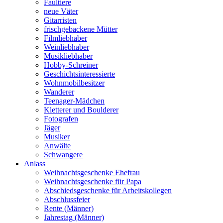
Faultiere
neue Väter
Gitarristen
frischgebackene Mütter
Filmliebhaber
Weinliebhaber
Musikliebhaber
Hobby-Schreiner
Geschichtsinteressierte
Wohnmobilbesitzer
Wanderer
Teenager-Mädchen
Kletterer und Boulderer
Fotografen
Jäger
Musiker
Anwälte
Schwangere
Anlass
Weihnachtsgeschenke Ehefrau
Weihnachtsgeschenke für Papa
Abschiedsgeschenke für Arbeitskollegen
Abschlussfeier
Rente (Männer)
Jahrestag (Männer)