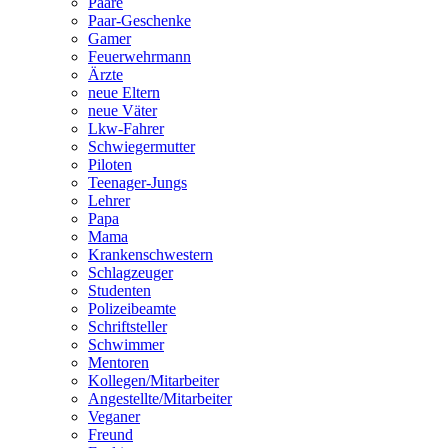
Paare
Paar-Geschenke
Gamer
Feuerwehrmann
Ärzte
neue Eltern
neue Väter
Lkw-Fahrer
Schwiegermutter
Piloten
Teenager-Jungs
Lehrer
Papa
Mama
Krankenschwestern
Schlagzeuger
Studenten
Polizeibeamte
Schriftsteller
Schwimmer
Mentoren
Kollegen/Mitarbeiter
Angestellte/Mitarbeiter
Veganer
Freund