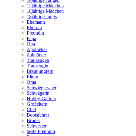
10jährige Jungen
12jährige Mädchen
18jährige Mädchen
18jährige Jungs
Ehemann
Ehefrau
Freundin
Papa
Opa
Apotheker
Zahnärzte
Trauzeugen
Trauzeugin
Brautjungfern
Eltern
Oma
Schwiegervater
Schwägerin
Hobby-Gärtner
Großeltern
Chef
Bootsfahrer
Bruder
Schwester
beste Freundin