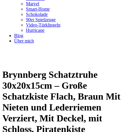
Marvel
Smart-Home
Schokolade
90er Spielzeuge
Video-Türklingeln
Hurricane
Blog
Über mich
Brynnberg Schatztruhe
30x20x15cm – Große
Schatzkiste Flach, Braun Mit
Nieten und Lederriemen
Verziert, Mit Deckel, mit
Schloss, Piratenkiste