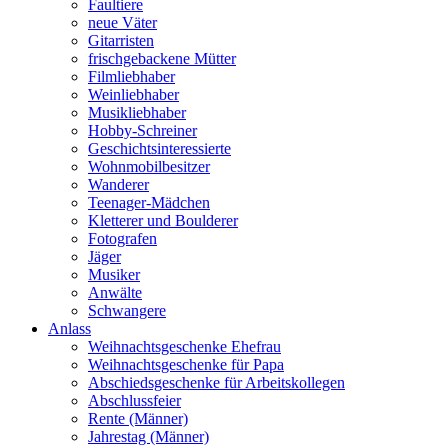
Faultiere
neue Väter
Gitarristen
frischgebackene Mütter
Filmliebhaber
Weinliebhaber
Musikliebhaber
Hobby-Schreiner
Geschichtsinteressierte
Wohnmobilbesitzer
Wanderer
Teenager-Mädchen
Kletterer und Boulderer
Fotografen
Jäger
Musiker
Anwälte
Schwangere
Anlass
Weihnachtsgeschenke Ehefrau
Weihnachtsgeschenke für Papa
Abschiedsgeschenke für Arbeitskollegen
Abschlussfeier
Rente (Männer)
Jahrestag (Männer)