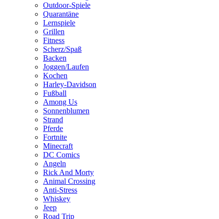
Outdoor-Spiele
Quarantäne
Lernspiele
Grillen
Fitness
Scherz/Spaß
Backen
Joggen/Laufen
Kochen
Harley-Davidson
Fußball
Among Us
Sonnenblumen
Strand
Pferde
Fortnite
Minecraft
DC Comics
Angeln
Rick And Morty
Animal Crossing
Anti-Stress
Whiskey
Jeep
Road Trip