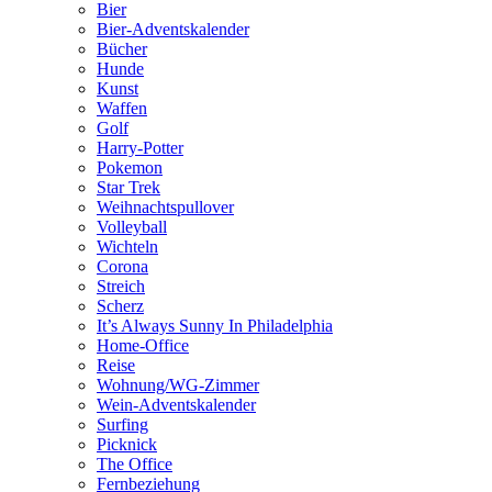
Bier
Bier-Adventskalender
Bücher
Hunde
Kunst
Waffen
Golf
Harry-Potter
Pokemon
Star Trek
Weihnachtspullover
Volleyball
Wichteln
Corona
Streich
Scherz
It’s Always Sunny In Philadelphia
Home-Office
Reise
Wohnung/WG-Zimmer
Wein-Adventskalender
Surfing
Picknick
The Office
Fernbeziehung