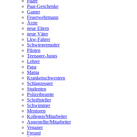
Paare
Paar-Geschenke
Gamer
Feuerwehrmann
Ärzte
neue Eltern
neue Väter
Lkw-Fahrer
Schwiegermutter
Piloten
Teenager-Jungs
Lehrer
Papa
Mama
Krankenschwestern
Schlagzeuger
Studenten
Polizeibeamte
Schriftsteller
Schwimmer
Mentoren
Kollegen/Mitarbeiter
Angestellte/Mitarbeiter
Veganer
Freund