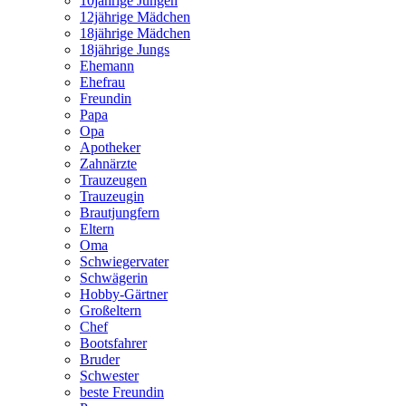
10jährige Jungen
12jährige Mädchen
18jährige Mädchen
18jährige Jungs
Ehemann
Ehefrau
Freundin
Papa
Opa
Apotheker
Zahnärzte
Trauzeugen
Trauzeugin
Brautjungfern
Eltern
Oma
Schwiegervater
Schwägerin
Hobby-Gärtner
Großeltern
Chef
Bootsfahrer
Bruder
Schwester
beste Freundin