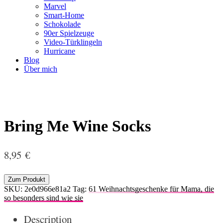
Marvel
Smart-Home
Schokolade
90er Spielzeuge
Video-Türklingeln
Hurricane
Blog
Über mich
Bring Me Wine Socks
8,95
€
Zum Produkt
SKU:
2e0d966e81a2
Tag:
61 Weihnachtsgeschenke für Mama, die
so besonders sind wie sie
Description