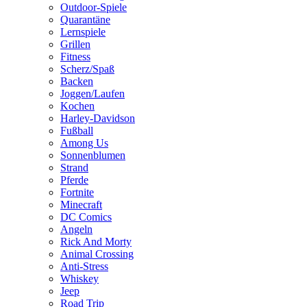
Outdoor-Spiele
Quarantäne
Lernspiele
Grillen
Fitness
Scherz/Spaß
Backen
Joggen/Laufen
Kochen
Harley-Davidson
Fußball
Among Us
Sonnenblumen
Strand
Pferde
Fortnite
Minecraft
DC Comics
Angeln
Rick And Morty
Animal Crossing
Anti-Stress
Whiskey
Jeep
Road Trip