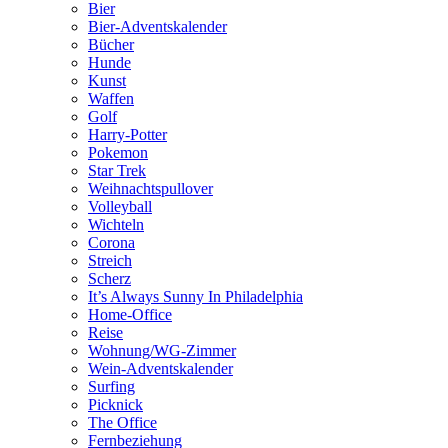
Bier
Bier-Adventskalender
Bücher
Hunde
Kunst
Waffen
Golf
Harry-Potter
Pokemon
Star Trek
Weihnachtspullover
Volleyball
Wichteln
Corona
Streich
Scherz
It’s Always Sunny In Philadelphia
Home-Office
Reise
Wohnung/WG-Zimmer
Wein-Adventskalender
Surfing
Picknick
The Office
Fernbeziehung