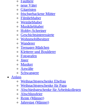
Faultiere
neue Väter
Gitarristen
frischgebackene Mütter
Filmliebhaber
Weinliebhaber
Musikliebhaber
Hobby-Schreiner
Geschichtsinteressierte
Wohnmobilbesitzer
Wanderer
Teenager-Mädchen
Kletterer und Boulderer
Fotografen
Jäger
Musiker
Anwälte
Schwangere
Anlass
Weihnachtsgeschenke Ehefrau
Weihnachtsgeschenke für Papa
Abschiedsgeschenke für Arbeitskollegen
Abschlussfeier
Rente (Männer)
Jahrestag (Männer)