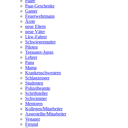
Paare
Paar-Geschenke
Gamer
Feuerwehrmann
Ärzte
neue Eltern
neue Väter
Lkw-Fahrer
Schwiegermutter
Piloten
Teenager-Jungs
Lehrer
Papa
Mama
Krankenschwestern
Schlagzeuger
Studenten
Polizeibeamte
Schriftsteller
Schwimmer
Mentoren
Kollegen/Mitarbeiter
Angestellte/Mitarbeiter
Veganer
Freund