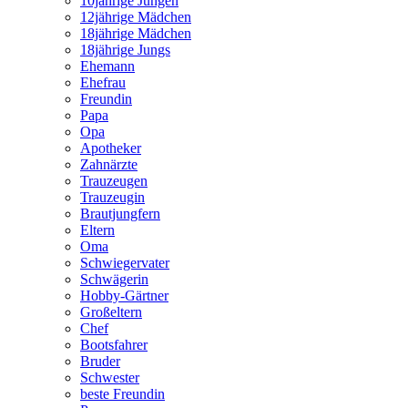
10jährige Jungen
12jährige Mädchen
18jährige Mädchen
18jährige Jungs
Ehemann
Ehefrau
Freundin
Papa
Opa
Apotheker
Zahnärzte
Trauzeugen
Trauzeugin
Brautjungfern
Eltern
Oma
Schwiegervater
Schwägerin
Hobby-Gärtner
Großeltern
Chef
Bootsfahrer
Bruder
Schwester
beste Freundin