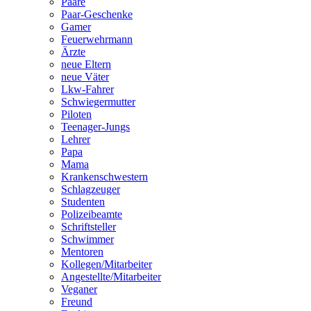
Paare
Paar-Geschenke
Gamer
Feuerwehrmann
Ärzte
neue Eltern
neue Väter
Lkw-Fahrer
Schwiegermutter
Piloten
Teenager-Jungs
Lehrer
Papa
Mama
Krankenschwestern
Schlagzeuger
Studenten
Polizeibeamte
Schriftsteller
Schwimmer
Mentoren
Kollegen/Mitarbeiter
Angestellte/Mitarbeiter
Veganer
Freund