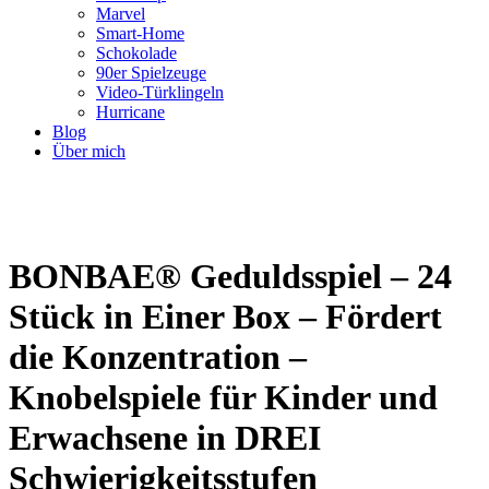
Marvel
Smart-Home
Schokolade
90er Spielzeuge
Video-Türklingeln
Hurricane
Blog
Über mich
BONBAE® Geduldsspiel – 24
Stück in Einer Box – Fördert
die Konzentration –
Knobelspiele für Kinder und
Erwachsene in DREI
Schwierigkeitsstufen