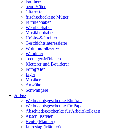
Faultiere
neue Väter
Gitarristen
frischgebackene Mütter
Filmliebhaber
Weinliebhaber
Musikliebhaber
Hobby-Schreiner
Geschichtsinteressierte
Wohnmobilbesitzer
Wanderer
Teenager-Mädchen
Kletterer und Boulderer
Fotografen
Jäger
Musiker
Anwälte
Schwangere
Anlass
Weihnachtsgeschenke Ehefrau
Weihnachtsgeschenke für Papa
Abschiedsgeschenke für Arbeitskollegen
Abschlussfeier
Rente (Männer)
Jahrestag (Männer)