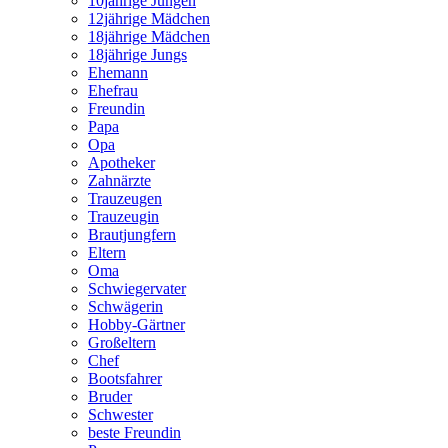
10jährige Jungen
12jährige Mädchen
18jährige Mädchen
18jährige Jungs
Ehemann
Ehefrau
Freundin
Papa
Opa
Apotheker
Zahnärzte
Trauzeugen
Trauzeugin
Brautjungfern
Eltern
Oma
Schwiegervater
Schwägerin
Hobby-Gärtner
Großeltern
Chef
Bootsfahrer
Bruder
Schwester
beste Freundin