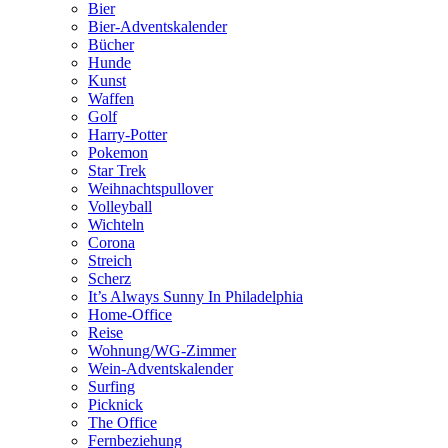
Bier
Bier-Adventskalender
Bücher
Hunde
Kunst
Waffen
Golf
Harry-Potter
Pokemon
Star Trek
Weihnachtspullover
Volleyball
Wichteln
Corona
Streich
Scherz
It’s Always Sunny In Philadelphia
Home-Office
Reise
Wohnung/WG-Zimmer
Wein-Adventskalender
Surfing
Picknick
The Office
Fernbeziehung