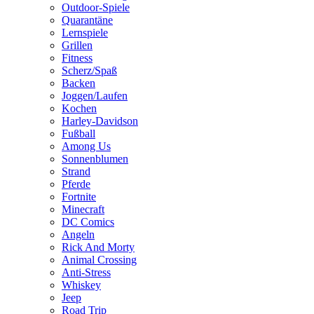
Outdoor-Spiele
Quarantäne
Lernspiele
Grillen
Fitness
Scherz/Spaß
Backen
Joggen/Laufen
Kochen
Harley-Davidson
Fußball
Among Us
Sonnenblumen
Strand
Pferde
Fortnite
Minecraft
DC Comics
Angeln
Rick And Morty
Animal Crossing
Anti-Stress
Whiskey
Jeep
Road Trip