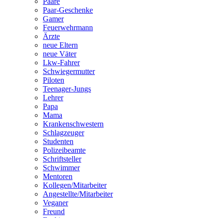
Paare
Paar-Geschenke
Gamer
Feuerwehrmann
Ärzte
neue Eltern
neue Väter
Lkw-Fahrer
Schwiegermutter
Piloten
Teenager-Jungs
Lehrer
Papa
Mama
Krankenschwestern
Schlagzeuger
Studenten
Polizeibeamte
Schriftsteller
Schwimmer
Mentoren
Kollegen/Mitarbeiter
Angestellte/Mitarbeiter
Veganer
Freund