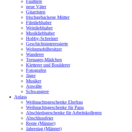
Faultiere
neue Väter
Gitarristen
frischgebackene Mütter
Filmliebhaber
Weinliebhaber
Musikliebhaber
Hobby-Schreiner
Geschichtsinteressierte
Wohnmobilbesitzer
Wanderer
Teenager-Mädchen
Kletterer und Boulderer
Fotografen
Jäger
Musiker
Anwälte
Schwangere
Anlass
Weihnachtsgeschenke Ehefrau
Weihnachtsgeschenke für Papa
Abschiedsgeschenke für Arbeitskollegen
Abschlussfeier
Rente (Männer)
Jahrestag (Männer)