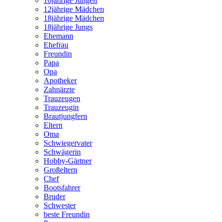
10jährige Jungen
12jährige Mädchen
18jährige Mädchen
18jährige Jungs
Ehemann
Ehefrau
Freundin
Papa
Opa
Apotheker
Zahnärzte
Trauzeugen
Trauzeugin
Brautjungfern
Eltern
Oma
Schwiegervater
Schwägerin
Hobby-Gärtner
Großeltern
Chef
Bootsfahrer
Bruder
Schwester
beste Freundin