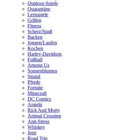
Outdoor-Spiele
Quarantäne
Lernspiele
Grillen
Fitness
Scherz/Spaß
Backen
Joggen/Laufen
Kochen
Harley-Davidson
Fußball
Among Us
Sonnenblumen
Strand
Pferde
Fortnite
Minecraft
DC Comics
Angeln
Rick And Morty
Animal Crossing
Anti-Stress
Whiskey
Jeep
Road Trip