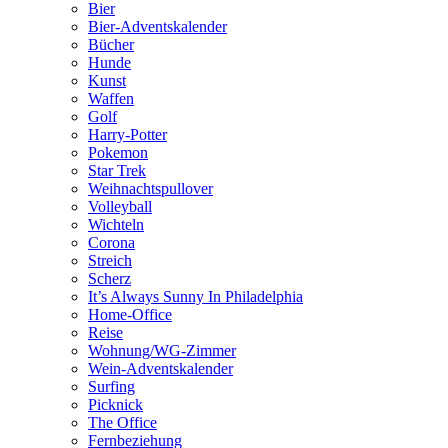
Bier
Bier-Adventskalender
Bücher
Hunde
Kunst
Waffen
Golf
Harry-Potter
Pokemon
Star Trek
Weihnachtspullover
Volleyball
Wichteln
Corona
Streich
Scherz
It’s Always Sunny In Philadelphia
Home-Office
Reise
Wohnung/WG-Zimmer
Wein-Adventskalender
Surfing
Picknick
The Office
Fernbeziehung