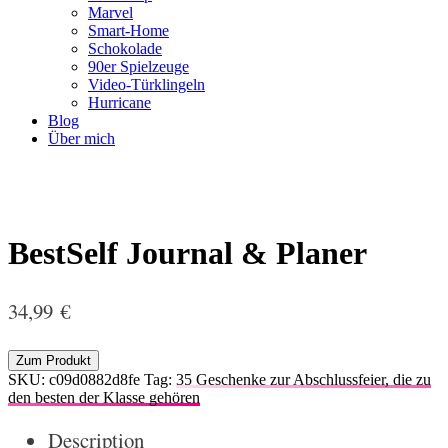
Marvel
Smart-Home
Schokolade
90er Spielzeuge
Video-Türklingeln
Hurricane
Blog
Über mich
BestSelf Journal & Planer
34,99
€
Zum Produkt
SKU:
c09d0882d8fe
Tag:
35 Geschenke zur Abschlussfeier, die zu
den besten der Klasse gehören
Description