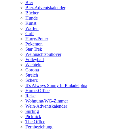
Bier
Bier-Adventskalender
Bücher
Hunde
Kunst
Waffen
Golf
Harry-Potter
Pokemon
Star Trek
Weihnachtspullover
Volleyball
Wichteln
Corona
Streich
Scherz
It’s Always Sunny In Philadelphia
Home-Office
Reise
Wohnung/WG-Zimmer
Wein-Adventskalender
Surfing
Picknick
The Office
Fernbeziehung