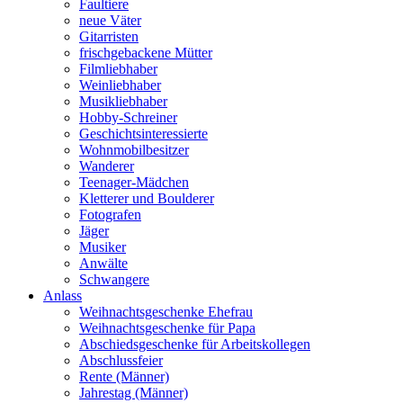
Faultiere
neue Väter
Gitarristen
frischgebackene Mütter
Filmliebhaber
Weinliebhaber
Musikliebhaber
Hobby-Schreiner
Geschichtsinteressierte
Wohnmobilbesitzer
Wanderer
Teenager-Mädchen
Kletterer und Boulderer
Fotografen
Jäger
Musiker
Anwälte
Schwangere
Anlass
Weihnachtsgeschenke Ehefrau
Weihnachtsgeschenke für Papa
Abschiedsgeschenke für Arbeitskollegen
Abschlussfeier
Rente (Männer)
Jahrestag (Männer)