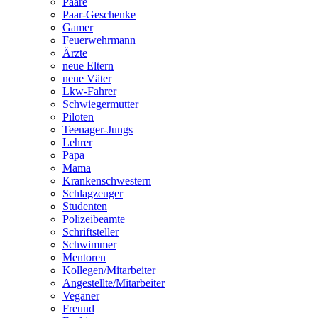
Paare
Paar-Geschenke
Gamer
Feuerwehrmann
Ärzte
neue Eltern
neue Väter
Lkw-Fahrer
Schwiegermutter
Piloten
Teenager-Jungs
Lehrer
Papa
Mama
Krankenschwestern
Schlagzeuger
Studenten
Polizeibeamte
Schriftsteller
Schwimmer
Mentoren
Kollegen/Mitarbeiter
Angestellte/Mitarbeiter
Veganer
Freund