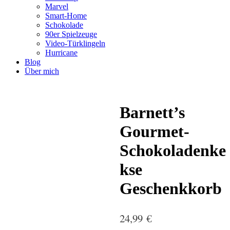
Marvel
Smart-Home
Schokolade
90er Spielzeuge
Video-Türklingeln
Hurricane
Blog
Über mich
Barnett’s
Gourmet-
Schokoladenke
kse
Geschenkkorb
24,99
€