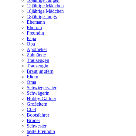
10jährige Jungen
12jährige Mädchen
18jährige Mädchen
18jährige Jungs
Ehemann
Ehefrau
Freundin
Papa
Opa
Apotheker
Zahnärzte
Trauzeugen
Trauzeugin
Brautjungfern
Eltern
Oma
Schwiegervater
Schwägerin
Hobby-Gärtner
Großeltern
Chef
Bootsfahrer
Bruder
Schwester
beste Freundin