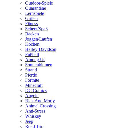
Outdoor-Spiele
Quarantäne
Lernspiele
Grillen
Fitness
Scherz/Spaß
Backen
Joggen/Laufen
Kochen
Harley-Davidson
Fußball
Among Us
Sonnenblumen
Strand
Pferde
Fortnite
Minecraft
DC Comics
Angeln
Rick And Morty
Animal Crossing
Anti-Stress
Whiskey
Jeep
Road Trip