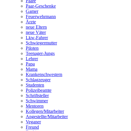
Paare
Paar-Geschenke
Gamer
Feuerwehrmann
Ärzte
neue Eltern
neue Väter
Lkw-Fahrer
Schwiegermutter
Piloten
Teenager-Jungs
Lehrer
Papa
Mama
Krankenschwestern
Schlagzeuger
Studenten
Polizeibeamte
Schriftsteller
Schwimmer
Mentoren
Kollegen/Mitarbeiter
Angestellte/Mitarbeiter
Veganer
Freund