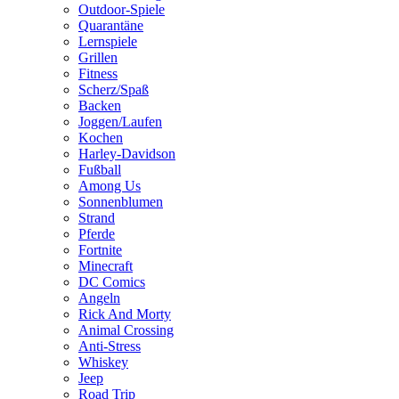
Outdoor-Spiele
Quarantäne
Lernspiele
Grillen
Fitness
Scherz/Spaß
Backen
Joggen/Laufen
Kochen
Harley-Davidson
Fußball
Among Us
Sonnenblumen
Strand
Pferde
Fortnite
Minecraft
DC Comics
Angeln
Rick And Morty
Animal Crossing
Anti-Stress
Whiskey
Jeep
Road Trip