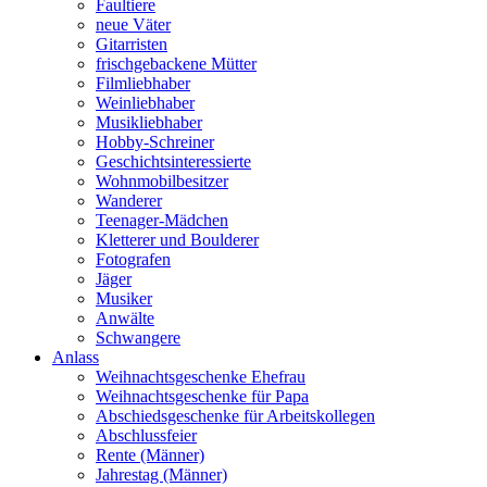
Faultiere
neue Väter
Gitarristen
frischgebackene Mütter
Filmliebhaber
Weinliebhaber
Musikliebhaber
Hobby-Schreiner
Geschichtsinteressierte
Wohnmobilbesitzer
Wanderer
Teenager-Mädchen
Kletterer und Boulderer
Fotografen
Jäger
Musiker
Anwälte
Schwangere
Anlass
Weihnachtsgeschenke Ehefrau
Weihnachtsgeschenke für Papa
Abschiedsgeschenke für Arbeitskollegen
Abschlussfeier
Rente (Männer)
Jahrestag (Männer)