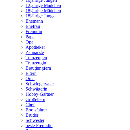
10jährige Jungen
12jährige Mädchen
18jährige Mädchen
18jährige Jungs
Ehemann
Ehefrau
Freundin
Papa
Opa
Apotheker
Zahnärzte
Trauzeugen
Trauzeugin
Brautjungfern
Eltern
Oma
Schwiegervater
Schwägerin
Hobby-Gärtner
Großeltern
Chef
Bootsfahrer
Bruder
Schwester
beste Freundin