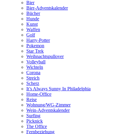
Bier
Bier-Adventskalender
Bücher
Hunde
Kunst
Waffen
Golf
Harry-Potter
Pokemon
Star Trek
Weihnachtspullover
Volleyball
Wichteln
Corona
Streich
Scherz
It’s Always Sunny In Philadelphia
Home-Office
Reise
Wohnung/WG-Zimmer
Wein-Adventskalender
Surfing
Picknick
The Office
Fernbeziehung