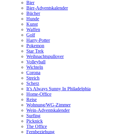
Bier
Bier-Adventskalender
Bücher
Hunde
Kunst
Waffen
Golf
Harry-Potter
Pokemon
Star Trek
Weihnachtspullover
Volleyball
Wichteln
Corona
Streich
Scherz
It’s Always Sunny In Philadelphia
Home-Office
Reise
Wohnung/WG-Zimmer
Wein-Adventskalender
Surfing
Picknick
The Office
Fernbeziehung