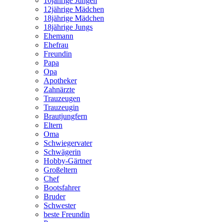
10jährige Jungen
12jährige Mädchen
18jährige Mädchen
18jährige Jungs
Ehemann
Ehefrau
Freundin
Papa
Opa
Apotheker
Zahnärzte
Trauzeugen
Trauzeugin
Brautjungfern
Eltern
Oma
Schwiegervater
Schwägerin
Hobby-Gärtner
Großeltern
Chef
Bootsfahrer
Bruder
Schwester
beste Freundin