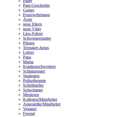
Paare
Paar-Geschenke
Gamer
Feuerwehrmann
Ärzte
neue Eltern
neue Väter
Lkw-Fahrer
Schwiegermutter
Piloten
Teenager-Jungs
Lehrer
Papa
Mama
Krankenschwestern
Schlagzeuger
Studenten
Polizeibeamte
Schriftsteller
Schwimmer
Mentoren
Kollegen/Mitarbeiter
Angestellte/Mitarbeiter
Veganer
Freund