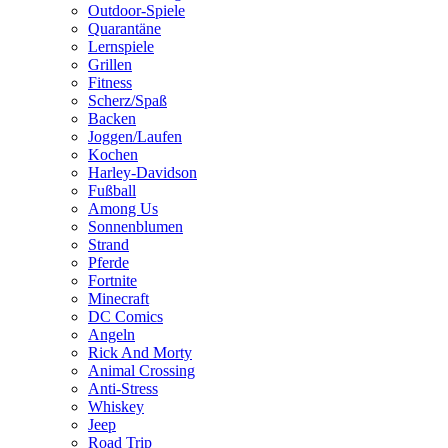
Outdoor-Spiele
Quarantäne
Lernspiele
Grillen
Fitness
Scherz/Spaß
Backen
Joggen/Laufen
Kochen
Harley-Davidson
Fußball
Among Us
Sonnenblumen
Strand
Pferde
Fortnite
Minecraft
DC Comics
Angeln
Rick And Morty
Animal Crossing
Anti-Stress
Whiskey
Jeep
Road Trip