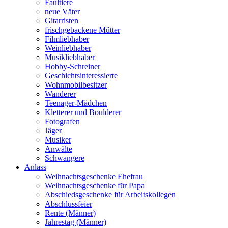
Faultiere
neue Väter
Gitarristen
frischgebackene Mütter
Filmliebhaber
Weinliebhaber
Musikliebhaber
Hobby-Schreiner
Geschichtsinteressierte
Wohnmobilbesitzer
Wanderer
Teenager-Mädchen
Kletterer und Boulderer
Fotografen
Jäger
Musiker
Anwälte
Schwangere
Anlass
Weihnachtsgeschenke Ehefrau
Weihnachtsgeschenke für Papa
Abschiedsgeschenke für Arbeitskollegen
Abschlussfeier
Rente (Männer)
Jahrestag (Männer)