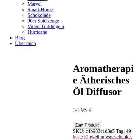
Marvel
Smart-Home
Schokolade
90er Spielzeuge
Video-Türklingeln
Hurricane
Blog
Über mich
Aromatherapi
e Ätherisches
Öl Diffusor
34,95
€
Zum Produkt
SKU:
c4b983c1d3a5
Tag:
49
beste Einweihungsgeschenke,