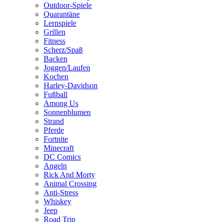
Outdoor-Spiele
Quarantäne
Lernspiele
Grillen
Fitness
Scherz/Spaß
Backen
Joggen/Laufen
Kochen
Harley-Davidson
Fußball
Among Us
Sonnenblumen
Strand
Pferde
Fortnite
Minecraft
DC Comics
Angeln
Rick And Morty
Animal Crossing
Anti-Stress
Whiskey
Jeep
Road Trip