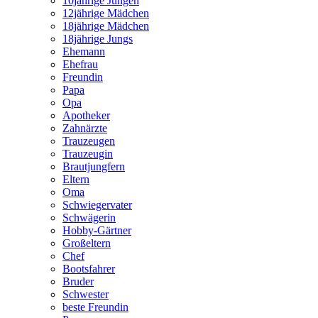
10jährige Jungen
12jährige Mädchen
18jährige Mädchen
18jährige Jungs
Ehemann
Ehefrau
Freundin
Papa
Opa
Apotheker
Zahnärzte
Trauzeugen
Trauzeugin
Brautjungfern
Eltern
Oma
Schwiegervater
Schwägerin
Hobby-Gärtner
Großeltern
Chef
Bootsfahrer
Bruder
Schwester
beste Freundin