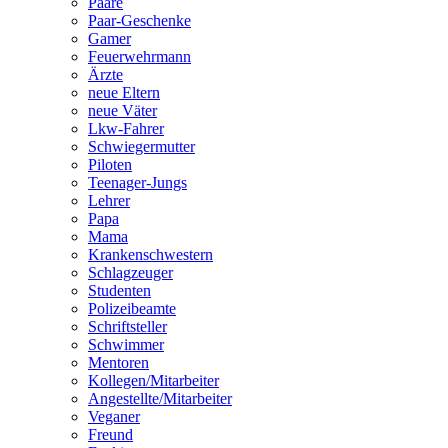
Paare
Paar-Geschenke
Gamer
Feuerwehrmann
Ärzte
neue Eltern
neue Väter
Lkw-Fahrer
Schwiegermutter
Piloten
Teenager-Jungs
Lehrer
Papa
Mama
Krankenschwestern
Schlagzeuger
Studenten
Polizeibeamte
Schriftsteller
Schwimmer
Mentoren
Kollegen/Mitarbeiter
Angestellte/Mitarbeiter
Veganer
Freund