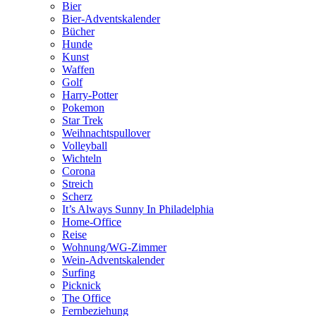
Bier
Bier-Adventskalender
Bücher
Hunde
Kunst
Waffen
Golf
Harry-Potter
Pokemon
Star Trek
Weihnachtspullover
Volleyball
Wichteln
Corona
Streich
Scherz
It’s Always Sunny In Philadelphia
Home-Office
Reise
Wohnung/WG-Zimmer
Wein-Adventskalender
Surfing
Picknick
The Office
Fernbeziehung