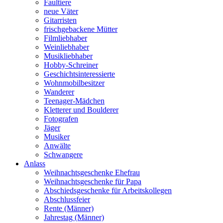
Faultiere
neue Väter
Gitarristen
frischgebackene Mütter
Filmliebhaber
Weinliebhaber
Musikliebhaber
Hobby-Schreiner
Geschichtsinteressierte
Wohnmobilbesitzer
Wanderer
Teenager-Mädchen
Kletterer und Boulderer
Fotografen
Jäger
Musiker
Anwälte
Schwangere
Anlass
Weihnachtsgeschenke Ehefrau
Weihnachtsgeschenke für Papa
Abschiedsgeschenke für Arbeitskollegen
Abschlussfeier
Rente (Männer)
Jahrestag (Männer)