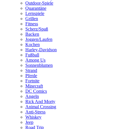
Outdoor-Spiele
Quarantäne
Lernspiele
Grillen
Fitness
Scherz/Spaß
Backen
Joggen/Laufen
Kochen
Harley-Davidson
Fußball
Among Us
Sonnenblumen
Strand
Pferde
Fortnite
Minecraft
DC Comics
Angeln
Rick And Morty
Animal Crossing
Anti-Stress
Whiskey
Jeep
Road Trip