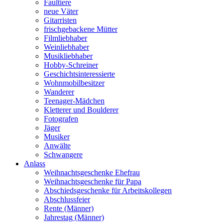
Faultiere
neue Väter
Gitarristen
frischgebackene Mütter
Filmliebhaber
Weinliebhaber
Musikliebhaber
Hobby-Schreiner
Geschichtsinteressierte
Wohnmobilbesitzer
Wanderer
Teenager-Mädchen
Kletterer und Boulderer
Fotografen
Jäger
Musiker
Anwälte
Schwangere
Anlass
Weihnachtsgeschenke Ehefrau
Weihnachtsgeschenke für Papa
Abschiedsgeschenke für Arbeitskollegen
Abschlussfeier
Rente (Männer)
Jahrestag (Männer)