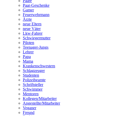
Paare
Paar-Geschenke
Gamer
Feuerwehrmann
Ärzte
neue Eltern
neue Väter
Lkw-Fahrer
Schwiegermutter
Piloten
Teenager-Jungs
Lehrer
Papa
Mama
Krankenschwestern
Schlagzeuger
Studenten
Polizeibeamte
Schriftsteller
Schwimmer
Mentoren
Kollegen/Mitarbeiter
Angestellte/Mitarbeiter
Veganer
Freund