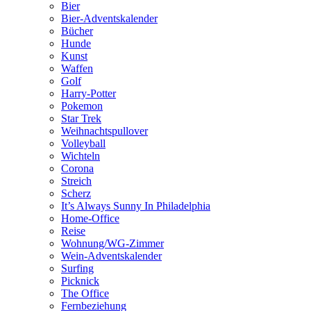
Bier
Bier-Adventskalender
Bücher
Hunde
Kunst
Waffen
Golf
Harry-Potter
Pokemon
Star Trek
Weihnachtspullover
Volleyball
Wichteln
Corona
Streich
Scherz
It’s Always Sunny In Philadelphia
Home-Office
Reise
Wohnung/WG-Zimmer
Wein-Adventskalender
Surfing
Picknick
The Office
Fernbeziehung