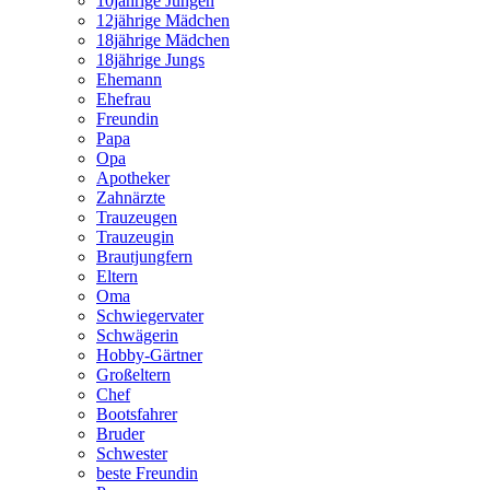
10jährige Jungen
12jährige Mädchen
18jährige Mädchen
18jährige Jungs
Ehemann
Ehefrau
Freundin
Papa
Opa
Apotheker
Zahnärzte
Trauzeugen
Trauzeugin
Brautjungfern
Eltern
Oma
Schwiegervater
Schwägerin
Hobby-Gärtner
Großeltern
Chef
Bootsfahrer
Bruder
Schwester
beste Freundin