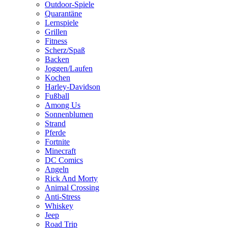
Outdoor-Spiele
Quarantäne
Lernspiele
Grillen
Fitness
Scherz/Spaß
Backen
Joggen/Laufen
Kochen
Harley-Davidson
Fußball
Among Us
Sonnenblumen
Strand
Pferde
Fortnite
Minecraft
DC Comics
Angeln
Rick And Morty
Animal Crossing
Anti-Stress
Whiskey
Jeep
Road Trip