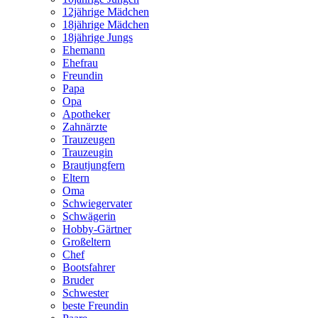
12jährige Mädchen
18jährige Mädchen
18jährige Jungs
Ehemann
Ehefrau
Freundin
Papa
Opa
Apotheker
Zahnärzte
Trauzeugen
Trauzeugin
Brautjungfern
Eltern
Oma
Schwiegervater
Schwägerin
Hobby-Gärtner
Großeltern
Chef
Bootsfahrer
Bruder
Schwester
beste Freundin