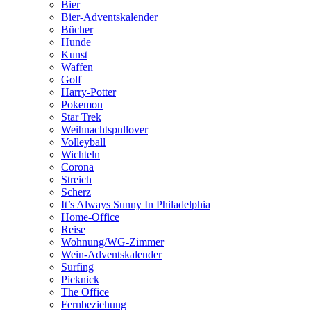
Bier
Bier-Adventskalender
Bücher
Hunde
Kunst
Waffen
Golf
Harry-Potter
Pokemon
Star Trek
Weihnachtspullover
Volleyball
Wichteln
Corona
Streich
Scherz
It’s Always Sunny In Philadelphia
Home-Office
Reise
Wohnung/WG-Zimmer
Wein-Adventskalender
Surfing
Picknick
The Office
Fernbeziehung