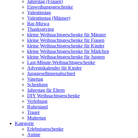
Jahrestag (Frauen)
Einweihungsgeschenke
Valentinstag
Valentinstag (Männer)
Bar-Mizwa
Thanksgiving
kleine Weihnachtsgeschenke für Männer
kleine Weihnachtsgeschenke für Frauen
kleine Weihnachtsgeschenke für Kinder
kleine Weihnachtsgeschenke für Mädchen
kleine Weihnachtsgeschenke für Jungen
Last-Minute-Weihnachtsgeschenke
Adventskalender für Kinder
Junggesellinnenabschied
Vatertag
Scheidung
Jahrestag für Eltern
DIY Weihnachtsgeschenke
Verlobung
Ruhestand
Trauer
Muttertag
Kategorie
Erlebnisgeschenke
Anime