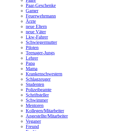
Paare
Paar-Geschenke
Gamer
Feuerwehrmann
Ärzte
neue Eltern
neue Väter
Lkw-Fahrer
Schwiegermutter
Piloten
Teenager-Jungs
Lehrer
Papa
Mama
Krankenschwestern
Schlagzeuger
Studenten
Polizeibeamte
Schriftsteller
Schwimmer
Mentoren
Kollegen/Mitarbeiter
Angestellte/Mitarbeiter
Veganer
Freund