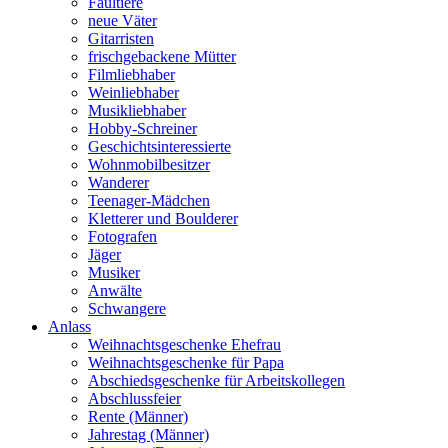
Faultiere
neue Väter
Gitarristen
frischgebackene Mütter
Filmliebhaber
Weinliebhaber
Musikliebhaber
Hobby-Schreiner
Geschichtsinteressierte
Wohnmobilbesitzer
Wanderer
Teenager-Mädchen
Kletterer und Boulderer
Fotografen
Jäger
Musiker
Anwälte
Schwangere
Anlass
Weihnachtsgeschenke Ehefrau
Weihnachtsgeschenke für Papa
Abschiedsgeschenke für Arbeitskollegen
Abschlussfeier
Rente (Männer)
Jahrestag (Männer)