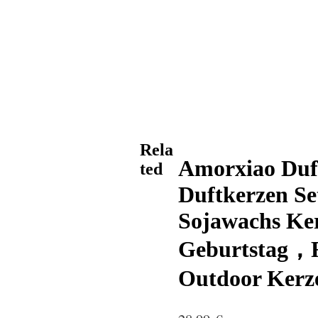
Rela
Amorxiao Duft
ted
Duftkerzen Se
Sojawachs Ker
Geburtstag，F
Outdoor Kerze