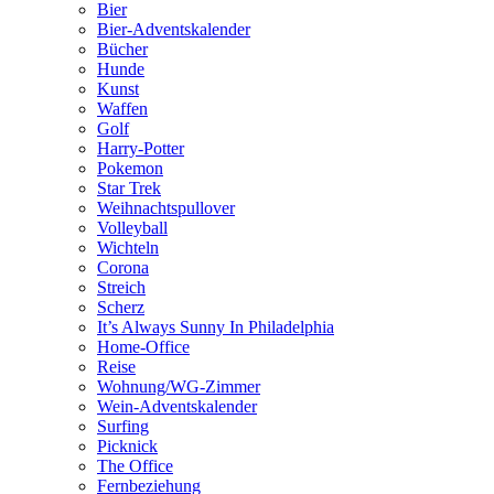
Bier
Bier-Adventskalender
Bücher
Hunde
Kunst
Waffen
Golf
Harry-Potter
Pokemon
Star Trek
Weihnachtspullover
Volleyball
Wichteln
Corona
Streich
Scherz
It’s Always Sunny In Philadelphia
Home-Office
Reise
Wohnung/WG-Zimmer
Wein-Adventskalender
Surfing
Picknick
The Office
Fernbeziehung