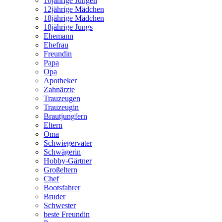
10jährige Jungen
12jährige Mädchen
18jährige Mädchen
18jährige Jungs
Ehemann
Ehefrau
Freundin
Papa
Opa
Apotheker
Zahnärzte
Trauzeugen
Trauzeugin
Brautjungfern
Eltern
Oma
Schwiegervater
Schwägerin
Hobby-Gärtner
Großeltern
Chef
Bootsfahrer
Bruder
Schwester
beste Freundin