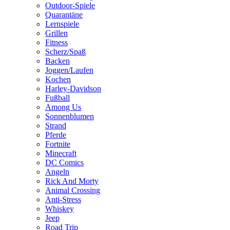
Outdoor-Spiele
Quarantäne
Lernspiele
Grillen
Fitness
Scherz/Spaß
Backen
Joggen/Laufen
Kochen
Harley-Davidson
Fußball
Among Us
Sonnenblumen
Strand
Pferde
Fortnite
Minecraft
DC Comics
Angeln
Rick And Morty
Animal Crossing
Anti-Stress
Whiskey
Jeep
Road Trip