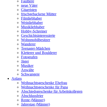
Faultiere
neue Väter
Gitarristen
frischgebackene Mütter
Filmliebhaber
Weinliebhaber
Musikliebhaber
Hobby-Schreiner
Geschichtsinteressierte
Wohnmobilbesitzer
Wanderer
Teenager-Mädchen
Kletterer und Boulderer
Fotografen
Jäger
Musiker
Anwälte
Schwangere
Anlass
Weihnachtsgeschenke Ehefrau
Weihnachtsgeschenke für Papa
Abschiedsgeschenke für Arbeitskollegen
Abschlussfeier
Rente (Männer)
Jahrestag (Männer)