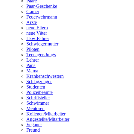
Paare
Paar-Geschenke
Gamer
Feuerwehrmann
Ärzte
neue Eltern
neue Väter
Lkw-Fahrer
Schwiegermutter
Piloten
Teenager-Jungs
Lehrer
Papa
Mama
Krankenschwestern
Schlagzeuger
Studenten
Polizeibeamte
Schriftsteller
Schwimmer
Mentoren
Kollegen/Mitarbeiter
Angestellte/Mitarbeiter
Veganer
Freund