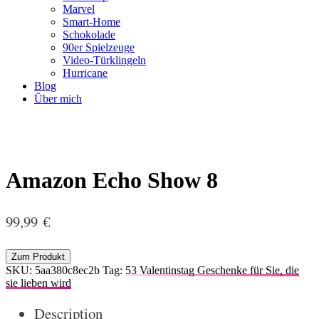
Marvel
Smart-Home
Schokolade
90er Spielzeuge
Video-Türklingeln
Hurricane
Blog
Über mich
Amazon Echo Show 8
99,99
€
Zum Produkt
SKU:
5aa380c8ec2b
Tag:
53 Valentinstag Geschenke für Sie, die
sie lieben wird
Description