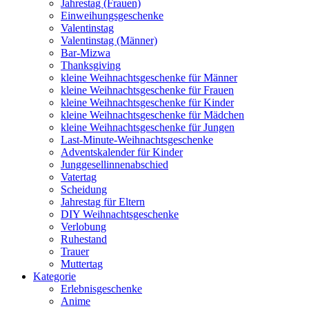
Jahrestag (Frauen)
Einweihungsgeschenke
Valentinstag
Valentinstag (Männer)
Bar-Mizwa
Thanksgiving
kleine Weihnachtsgeschenke für Männer
kleine Weihnachtsgeschenke für Frauen
kleine Weihnachtsgeschenke für Kinder
kleine Weihnachtsgeschenke für Mädchen
kleine Weihnachtsgeschenke für Jungen
Last-Minute-Weihnachtsgeschenke
Adventskalender für Kinder
Junggesellinnenabschied
Vatertag
Scheidung
Jahrestag für Eltern
DIY Weihnachtsgeschenke
Verlobung
Ruhestand
Trauer
Muttertag
Kategorie
Erlebnisgeschenke
Anime