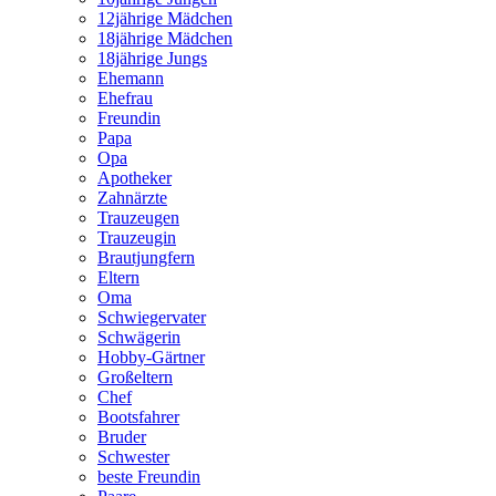
12jährige Mädchen
18jährige Mädchen
18jährige Jungs
Ehemann
Ehefrau
Freundin
Papa
Opa
Apotheker
Zahnärzte
Trauzeugen
Trauzeugin
Brautjungfern
Eltern
Oma
Schwiegervater
Schwägerin
Hobby-Gärtner
Großeltern
Chef
Bootsfahrer
Bruder
Schwester
beste Freundin