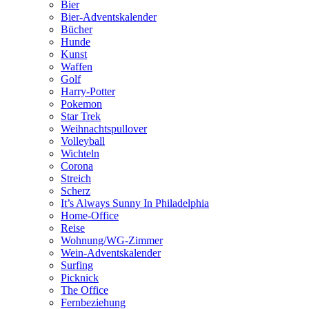
Bier
Bier-Adventskalender
Bücher
Hunde
Kunst
Waffen
Golf
Harry-Potter
Pokemon
Star Trek
Weihnachtspullover
Volleyball
Wichteln
Corona
Streich
Scherz
It’s Always Sunny In Philadelphia
Home-Office
Reise
Wohnung/WG-Zimmer
Wein-Adventskalender
Surfing
Picknick
The Office
Fernbeziehung