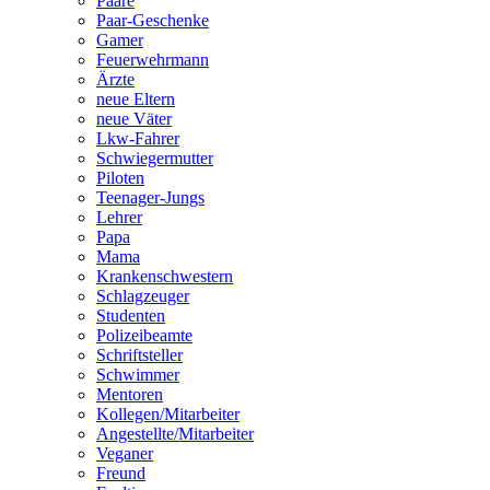
Paare
Paar-Geschenke
Gamer
Feuerwehrmann
Ärzte
neue Eltern
neue Väter
Lkw-Fahrer
Schwiegermutter
Piloten
Teenager-Jungs
Lehrer
Papa
Mama
Krankenschwestern
Schlagzeuger
Studenten
Polizeibeamte
Schriftsteller
Schwimmer
Mentoren
Kollegen/Mitarbeiter
Angestellte/Mitarbeiter
Veganer
Freund