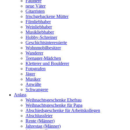
Faultiere
neue Väter
Gitarristen
frischgebackene Mütter
Filmliebhaber
Weinliebhaber
Musikliebhaber
Hobby-Schreiner
Geschichtsinteressierte
Wohnmobilbesitzer
Wanderer
Teenager-Mädchen
Kletterer und Boulderer
Fotografen
Jäger
Musiker
Anwälte
Schwangere
Anlass
Weihnachtsgeschenke Ehefrau
Weihnachtsgeschenke für Papa
Abschiedsgeschenke für Arbeitskollegen
Abschlussfeier
Rente (Männer)
Jahrestag (Männer)