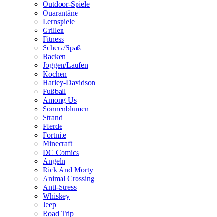
Outdoor-Spiele
Quarantäne
Lernspiele
Grillen
Fitness
Scherz/Spaß
Backen
Joggen/Laufen
Kochen
Harley-Davidson
Fußball
Among Us
Sonnenblumen
Strand
Pferde
Fortnite
Minecraft
DC Comics
Angeln
Rick And Morty
Animal Crossing
Anti-Stress
Whiskey
Jeep
Road Trip