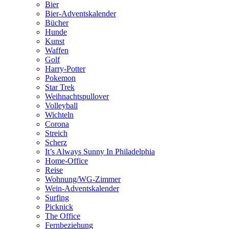
Bier
Bier-Adventskalender
Bücher
Hunde
Kunst
Waffen
Golf
Harry-Potter
Pokemon
Star Trek
Weihnachtspullover
Volleyball
Wichteln
Corona
Streich
Scherz
It’s Always Sunny In Philadelphia
Home-Office
Reise
Wohnung/WG-Zimmer
Wein-Adventskalender
Surfing
Picknick
The Office
Fernbeziehung