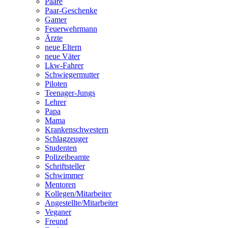
Paare
Paar-Geschenke
Gamer
Feuerwehrmann
Ärzte
neue Eltern
neue Väter
Lkw-Fahrer
Schwiegermutter
Piloten
Teenager-Jungs
Lehrer
Papa
Mama
Krankenschwestern
Schlagzeuger
Studenten
Polizeibeamte
Schriftsteller
Schwimmer
Mentoren
Kollegen/Mitarbeiter
Angestellte/Mitarbeiter
Veganer
Freund