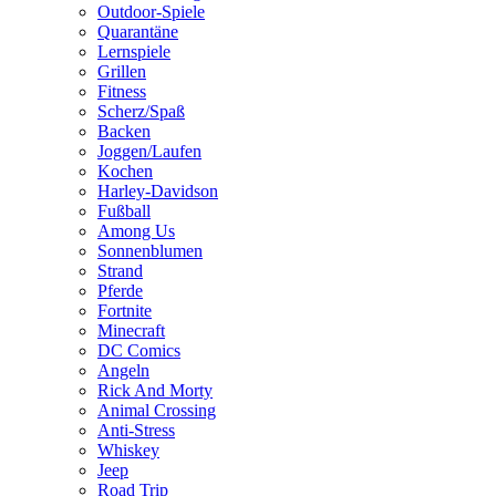
Outdoor-Spiele
Quarantäne
Lernspiele
Grillen
Fitness
Scherz/Spaß
Backen
Joggen/Laufen
Kochen
Harley-Davidson
Fußball
Among Us
Sonnenblumen
Strand
Pferde
Fortnite
Minecraft
DC Comics
Angeln
Rick And Morty
Animal Crossing
Anti-Stress
Whiskey
Jeep
Road Trip