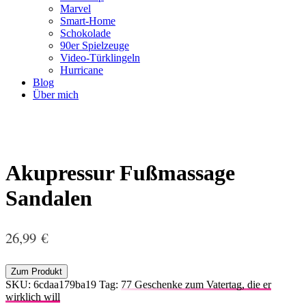
Marvel
Smart-Home
Schokolade
90er Spielzeuge
Video-Türklingeln
Hurricane
Blog
Über mich
Akupressur Fußmassage
Sandalen
26,99
€
Zum Produkt
SKU:
6cdaa179ba19
Tag:
77 Geschenke zum Vatertag, die er
wirklich will