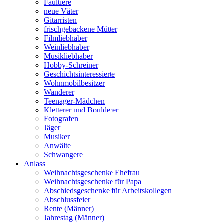
Faultiere
neue Väter
Gitarristen
frischgebackene Mütter
Filmliebhaber
Weinliebhaber
Musikliebhaber
Hobby-Schreiner
Geschichtsinteressierte
Wohnmobilbesitzer
Wanderer
Teenager-Mädchen
Kletterer und Boulderer
Fotografen
Jäger
Musiker
Anwälte
Schwangere
Anlass
Weihnachtsgeschenke Ehefrau
Weihnachtsgeschenke für Papa
Abschiedsgeschenke für Arbeitskollegen
Abschlussfeier
Rente (Männer)
Jahrestag (Männer)