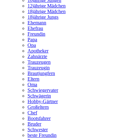
10jährige Jungen
12jährige Mädchen
18jährige Mädchen
18jährige Jungs
Ehemann
Ehefrau
Freundin
Papa
Opa
Apotheker
Zahnärzte
Trauzeugen
Trauzeugin
Brautjungfern
Eltern
Oma
Schwiegervater
Schwägerin
Hobby-Gärtner
Großeltern
Chef
Bootsfahrer
Bruder
Schwester
beste Freundin