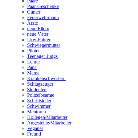
Paare
Paar-Geschenke
Gamer
Feuerwehrmann
Ärzte
neue Eltern
neue Väter
Lkw-Fahrer
Schwiegermutter
Piloten
Teenager-Jungs
Lehrer
Papa
Mama
Krankenschwestern
Schlagzeuger
Studenten
Polizeibeamte
Schriftsteller
Schwimmer
Mentoren
Kollegen/Mitarbeiter
Angestellte/Mitarbeiter
Veganer
Freund