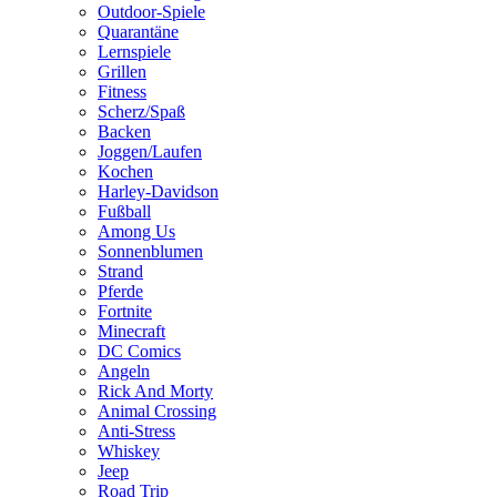
Outdoor-Spiele
Quarantäne
Lernspiele
Grillen
Fitness
Scherz/Spaß
Backen
Joggen/Laufen
Kochen
Harley-Davidson
Fußball
Among Us
Sonnenblumen
Strand
Pferde
Fortnite
Minecraft
DC Comics
Angeln
Rick And Morty
Animal Crossing
Anti-Stress
Whiskey
Jeep
Road Trip