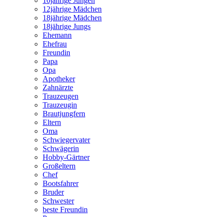
10jährige Jungen
12jährige Mädchen
18jährige Mädchen
18jährige Jungs
Ehemann
Ehefrau
Freundin
Papa
Opa
Apotheker
Zahnärzte
Trauzeugen
Trauzeugin
Brautjungfern
Eltern
Oma
Schwiegervater
Schwägerin
Hobby-Gärtner
Großeltern
Chef
Bootsfahrer
Bruder
Schwester
beste Freundin