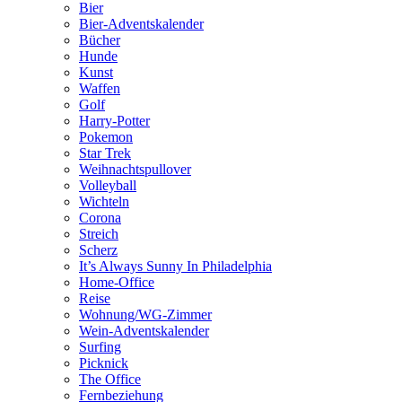
Bier
Bier-Adventskalender
Bücher
Hunde
Kunst
Waffen
Golf
Harry-Potter
Pokemon
Star Trek
Weihnachtspullover
Volleyball
Wichteln
Corona
Streich
Scherz
It’s Always Sunny In Philadelphia
Home-Office
Reise
Wohnung/WG-Zimmer
Wein-Adventskalender
Surfing
Picknick
The Office
Fernbeziehung