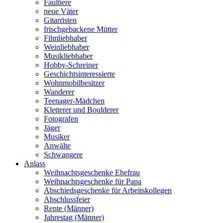
Faultiere
neue Väter
Gitarristen
frischgebackene Mütter
Filmliebhaber
Weinliebhaber
Musikliebhaber
Hobby-Schreiner
Geschichtsinteressierte
Wohnmobilbesitzer
Wanderer
Teenager-Mädchen
Kletterer und Boulderer
Fotografen
Jäger
Musiker
Anwälte
Schwangere
Anlass
Weihnachtsgeschenke Ehefrau
Weihnachtsgeschenke für Papa
Abschiedsgeschenke für Arbeitskollegen
Abschlussfeier
Rente (Männer)
Jahrestag (Männer)