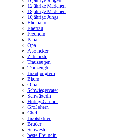
10jährige Jungen
12jährige Mädchen
18jährige Mädchen
18jährige Jungs
Ehemann
Ehefrau
Freundin
Papa
Opa
Apotheker
Zahnärzte
Trauzeugen
Trauzeugin
Brautjungfern
Eltern
Oma
Schwiegervater
Schwägerin
Hobby-Gärtner
Großeltern
Chef
Bootsfahrer
Bruder
Schwester
beste Freundin