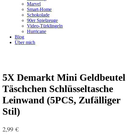
Marvel
Smart-Home
Schokolade
90er Spielzeuge
Video-Türklingeln
Hurricane
Blog
Über mich
5X Demarkt Mini Geldbeutel
Täschchen Schlüsseltasche
Leinwand (5PCS, Zufälliger
Stil)
2,99
€