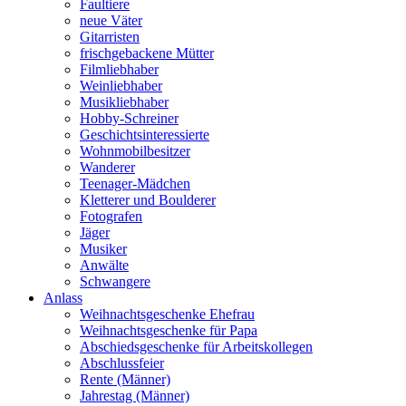
Faultiere
neue Väter
Gitarristen
frischgebackene Mütter
Filmliebhaber
Weinliebhaber
Musikliebhaber
Hobby-Schreiner
Geschichtsinteressierte
Wohnmobilbesitzer
Wanderer
Teenager-Mädchen
Kletterer und Boulderer
Fotografen
Jäger
Musiker
Anwälte
Schwangere
Anlass
Weihnachtsgeschenke Ehefrau
Weihnachtsgeschenke für Papa
Abschiedsgeschenke für Arbeitskollegen
Abschlussfeier
Rente (Männer)
Jahrestag (Männer)