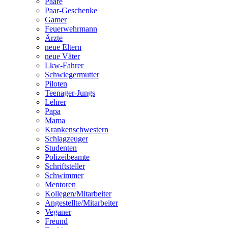
Paare
Paar-Geschenke
Gamer
Feuerwehrmann
Ärzte
neue Eltern
neue Väter
Lkw-Fahrer
Schwiegermutter
Piloten
Teenager-Jungs
Lehrer
Papa
Mama
Krankenschwestern
Schlagzeuger
Studenten
Polizeibeamte
Schriftsteller
Schwimmer
Mentoren
Kollegen/Mitarbeiter
Angestellte/Mitarbeiter
Veganer
Freund