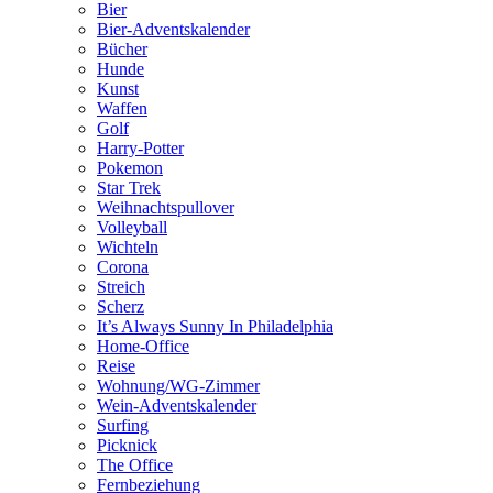
Bier
Bier-Adventskalender
Bücher
Hunde
Kunst
Waffen
Golf
Harry-Potter
Pokemon
Star Trek
Weihnachtspullover
Volleyball
Wichteln
Corona
Streich
Scherz
It’s Always Sunny In Philadelphia
Home-Office
Reise
Wohnung/WG-Zimmer
Wein-Adventskalender
Surfing
Picknick
The Office
Fernbeziehung