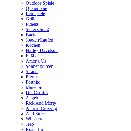
Outdoor-Spiele
Quarantäne
Lernspiele
Grillen
Fitness
Scherz/Spaß
Backen
Joggen/Laufen
Kochen
Harley-Davidson
Fußball
Among Us
Sonnenblumen
Strand
Pferde
Fortnite
Minecraft
DC Comics
Angeln
Rick And Morty
Animal Crossing
Anti-Stress
Whiskey
Jeep
Road Trip