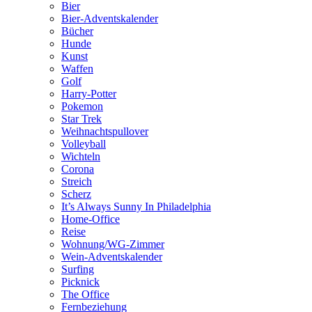
Bier
Bier-Adventskalender
Bücher
Hunde
Kunst
Waffen
Golf
Harry-Potter
Pokemon
Star Trek
Weihnachtspullover
Volleyball
Wichteln
Corona
Streich
Scherz
It’s Always Sunny In Philadelphia
Home-Office
Reise
Wohnung/WG-Zimmer
Wein-Adventskalender
Surfing
Picknick
The Office
Fernbeziehung