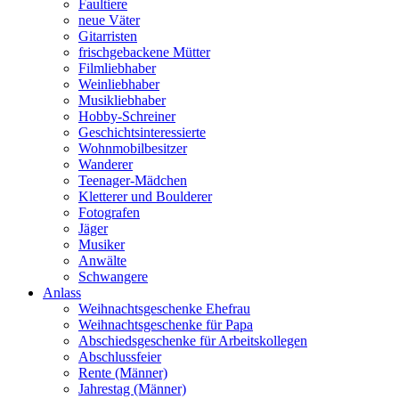
Faultiere
neue Väter
Gitarristen
frischgebackene Mütter
Filmliebhaber
Weinliebhaber
Musikliebhaber
Hobby-Schreiner
Geschichtsinteressierte
Wohnmobilbesitzer
Wanderer
Teenager-Mädchen
Kletterer und Boulderer
Fotografen
Jäger
Musiker
Anwälte
Schwangere
Anlass
Weihnachtsgeschenke Ehefrau
Weihnachtsgeschenke für Papa
Abschiedsgeschenke für Arbeitskollegen
Abschlussfeier
Rente (Männer)
Jahrestag (Männer)