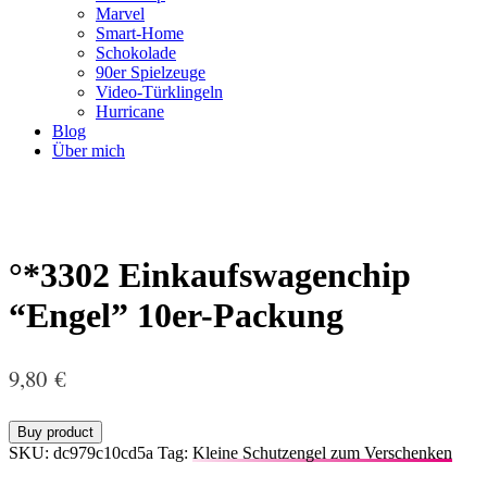
Marvel
Smart-Home
Schokolade
90er Spielzeuge
Video-Türklingeln
Hurricane
Blog
Über mich
°*3302 Einkaufswagenchip
“Engel” 10er-Packung
9,80
€
Buy product
SKU:
dc979c10cd5a
Tag:
Kleine Schutzengel zum Verschenken