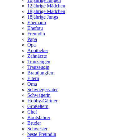
10jährige Jungen
12jährige Mädchen
18jährige Mädchen
18jährige Jungs
Ehemann
Ehefrau
Freundin
Papa
Opa
Apotheker
Zahnärzte
Trauzeugen
Trauzeugin
Brautjungfern
Eltern
Oma
Schwiegervater
Schwägerin
Hobby-Gärtner
Großeltern
Chef
Bootsfahrer
Bruder
Schwester
beste Freundin