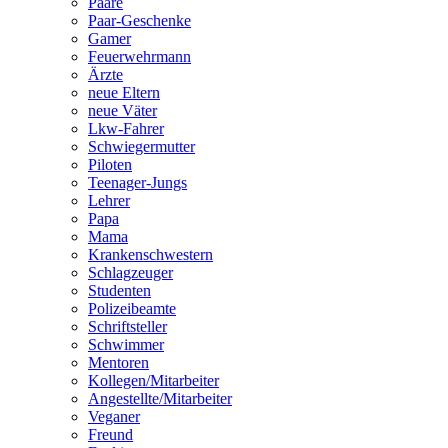
Paare
Paar-Geschenke
Gamer
Feuerwehrmann
Ärzte
neue Eltern
neue Väter
Lkw-Fahrer
Schwiegermutter
Piloten
Teenager-Jungs
Lehrer
Papa
Mama
Krankenschwestern
Schlagzeuger
Studenten
Polizeibeamte
Schriftsteller
Schwimmer
Mentoren
Kollegen/Mitarbeiter
Angestellte/Mitarbeiter
Veganer
Freund