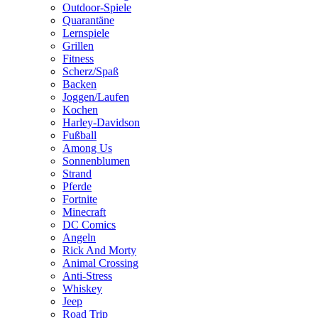
Outdoor-Spiele
Quarantäne
Lernspiele
Grillen
Fitness
Scherz/Spaß
Backen
Joggen/Laufen
Kochen
Harley-Davidson
Fußball
Among Us
Sonnenblumen
Strand
Pferde
Fortnite
Minecraft
DC Comics
Angeln
Rick And Morty
Animal Crossing
Anti-Stress
Whiskey
Jeep
Road Trip