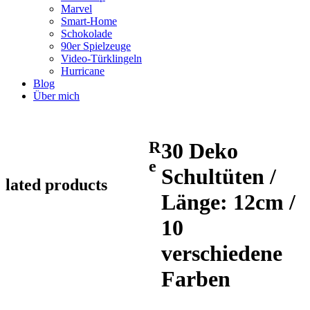
Marvel
Smart-Home
Schokolade
90er Spielzeuge
Video-Türklingeln
Hurricane
Blog
Über mich
R
30 Deko
e
Schultüten /
lated products
Länge: 12cm /
10
verschiedene
Farben