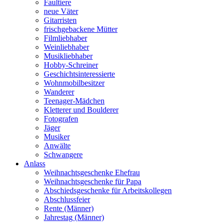
Faultiere
neue Väter
Gitarristen
frischgebackene Mütter
Filmliebhaber
Weinliebhaber
Musikliebhaber
Hobby-Schreiner
Geschichtsinteressierte
Wohnmobilbesitzer
Wanderer
Teenager-Mädchen
Kletterer und Boulderer
Fotografen
Jäger
Musiker
Anwälte
Schwangere
Anlass
Weihnachtsgeschenke Ehefrau
Weihnachtsgeschenke für Papa
Abschiedsgeschenke für Arbeitskollegen
Abschlussfeier
Rente (Männer)
Jahrestag (Männer)