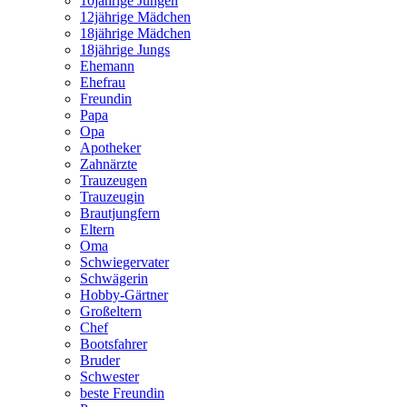
10jährige Jungen
12jährige Mädchen
18jährige Mädchen
18jährige Jungs
Ehemann
Ehefrau
Freundin
Papa
Opa
Apotheker
Zahnärzte
Trauzeugen
Trauzeugin
Brautjungfern
Eltern
Oma
Schwiegervater
Schwägerin
Hobby-Gärtner
Großeltern
Chef
Bootsfahrer
Bruder
Schwester
beste Freundin