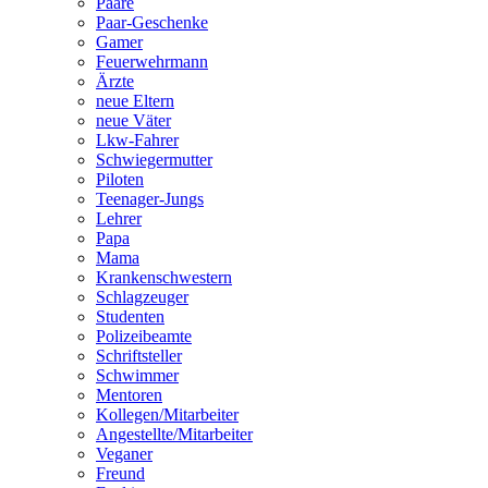
Paare
Paar-Geschenke
Gamer
Feuerwehrmann
Ärzte
neue Eltern
neue Väter
Lkw-Fahrer
Schwiegermutter
Piloten
Teenager-Jungs
Lehrer
Papa
Mama
Krankenschwestern
Schlagzeuger
Studenten
Polizeibeamte
Schriftsteller
Schwimmer
Mentoren
Kollegen/Mitarbeiter
Angestellte/Mitarbeiter
Veganer
Freund