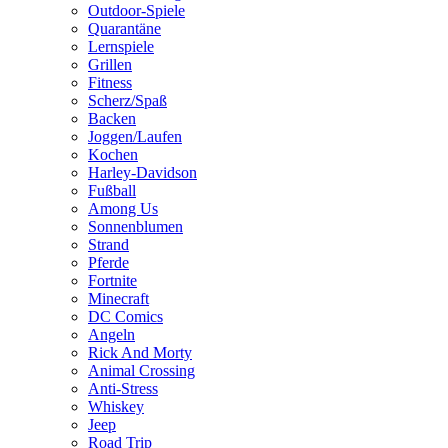
Outdoor-Spiele
Quarantäne
Lernspiele
Grillen
Fitness
Scherz/Spaß
Backen
Joggen/Laufen
Kochen
Harley-Davidson
Fußball
Among Us
Sonnenblumen
Strand
Pferde
Fortnite
Minecraft
DC Comics
Angeln
Rick And Morty
Animal Crossing
Anti-Stress
Whiskey
Jeep
Road Trip