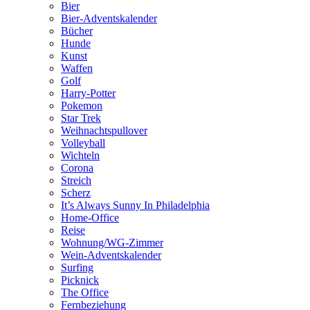
Bier
Bier-Adventskalender
Bücher
Hunde
Kunst
Waffen
Golf
Harry-Potter
Pokemon
Star Trek
Weihnachtspullover
Volleyball
Wichteln
Corona
Streich
Scherz
It’s Always Sunny In Philadelphia
Home-Office
Reise
Wohnung/WG-Zimmer
Wein-Adventskalender
Surfing
Picknick
The Office
Fernbeziehung