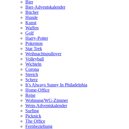
Bier
Bier-Adventskalender
Bücher
Hunde
Kunst
Waffen
Golf
Harry-Potter
Pokemon
Star Trek
Weihnachtspullover
Volleyball
Wichteln
Corona
Streich
Scherz
It’s Always Sunny In Philadelphia
Home-Office
Reise
Wohnung/WG-Zimmer
Wein-Adventskalender
Surfing
Picknick
The Office
Fernbeziehung