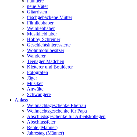
Faultiere
neue Väter
Gitarristen
frischgebackene Mütter
Filmliebhaber
Weinliebhaber
Musikliebhaber
Hobby-Schreiner
Geschichtsinteressierte
Wohnmobilbesitzer
Wanderer
Teenager-Mädchen
Kletterer und Boulderer
Fotografen
Jäger
Musiker
Anwälte
Schwangere
Anlass
Weihnachtsgeschenke Ehefrau
Weihnachtsgeschenke für Papa
Abschiedsgeschenke für Arbeitskollegen
Abschlussfeier
Rente (Männer)
Jahrestag (Männer)