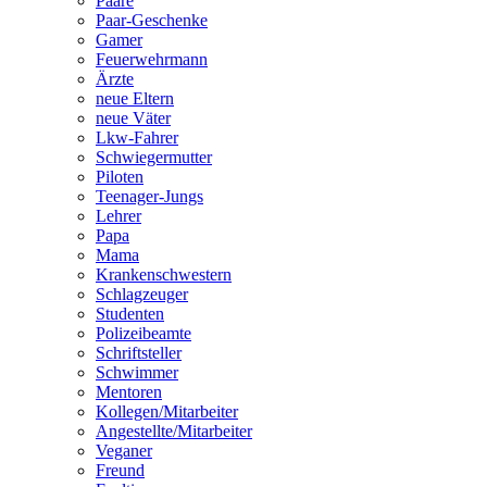
Paare
Paar-Geschenke
Gamer
Feuerwehrmann
Ärzte
neue Eltern
neue Väter
Lkw-Fahrer
Schwiegermutter
Piloten
Teenager-Jungs
Lehrer
Papa
Mama
Krankenschwestern
Schlagzeuger
Studenten
Polizeibeamte
Schriftsteller
Schwimmer
Mentoren
Kollegen/Mitarbeiter
Angestellte/Mitarbeiter
Veganer
Freund