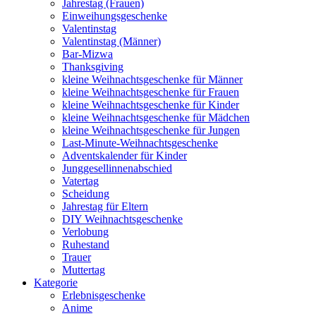
Jahrestag (Frauen)
Einweihungsgeschenke
Valentinstag
Valentinstag (Männer)
Bar-Mizwa
Thanksgiving
kleine Weihnachtsgeschenke für Männer
kleine Weihnachtsgeschenke für Frauen
kleine Weihnachtsgeschenke für Kinder
kleine Weihnachtsgeschenke für Mädchen
kleine Weihnachtsgeschenke für Jungen
Last-Minute-Weihnachtsgeschenke
Adventskalender für Kinder
Junggesellinnenabschied
Vatertag
Scheidung
Jahrestag für Eltern
DIY Weihnachtsgeschenke
Verlobung
Ruhestand
Trauer
Muttertag
Kategorie
Erlebnisgeschenke
Anime