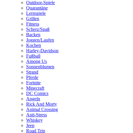
Outdoor-Spiele
Quarantäne
Lernspiele
Grillen
Fitness
Scherz/Spaß
Backen
Joggen/Laufen
Kochen
Harley-Davidson
Fußball
Among Us
Sonnenblumen
Strand
Pferde
Fortnite
Minecraft
DC Comics
Angeln
Rick And Morty
Animal Crossing
Anti-Stress
Whiskey
Jeep
Road Trip