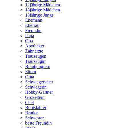
12jährige Mädchen
18jährige Mädchen
18jährige Jungs
Ehemann
Ehefrau
Freundin
Papa
Opa
Apotheker
Zahnärzte
Trauzeugen
Trauzeugin
Brautjungfern
Eltern
Oma
Schwiegervater
Schwägerin
Hobby-Gärtner
Großeltern
Chef
Bootsfahrer
Bruder
Schwester
beste Freundin