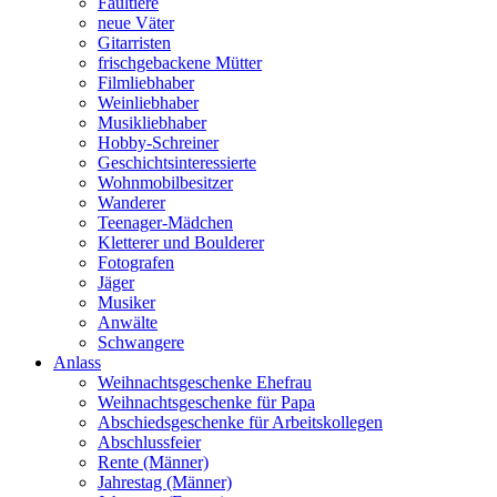
Faultiere
neue Väter
Gitarristen
frischgebackene Mütter
Filmliebhaber
Weinliebhaber
Musikliebhaber
Hobby-Schreiner
Geschichtsinteressierte
Wohnmobilbesitzer
Wanderer
Teenager-Mädchen
Kletterer und Boulderer
Fotografen
Jäger
Musiker
Anwälte
Schwangere
Anlass
Weihnachtsgeschenke Ehefrau
Weihnachtsgeschenke für Papa
Abschiedsgeschenke für Arbeitskollegen
Abschlussfeier
Rente (Männer)
Jahrestag (Männer)