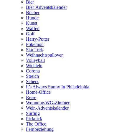
Bier
Bier-Adventskalender
Bücher
Hunde
Kunst
Waffen
Golf
Harry-Potter
Pokemon
Star Trek
Weihnachtspullover
Volleyball
Wichteln
Corona
Streich
Scherz
It’s Always Sunny In Philadelphia
Home-Office
Reise
Wohnung/WG-Zimmer
Wein-Adventskalender
Surfing
Picknick
The Office
Fernbeziehung