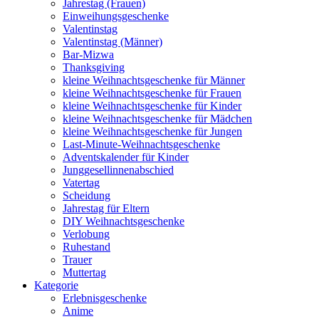
Jahrestag (Frauen)
Einweihungsgeschenke
Valentinstag
Valentinstag (Männer)
Bar-Mizwa
Thanksgiving
kleine Weihnachtsgeschenke für Männer
kleine Weihnachtsgeschenke für Frauen
kleine Weihnachtsgeschenke für Kinder
kleine Weihnachtsgeschenke für Mädchen
kleine Weihnachtsgeschenke für Jungen
Last-Minute-Weihnachtsgeschenke
Adventskalender für Kinder
Junggesellinnenabschied
Vatertag
Scheidung
Jahrestag für Eltern
DIY Weihnachtsgeschenke
Verlobung
Ruhestand
Trauer
Muttertag
Kategorie
Erlebnisgeschenke
Anime