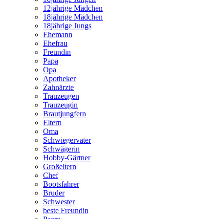
12jährige Mädchen
18jährige Mädchen
18jährige Jungs
Ehemann
Ehefrau
Freundin
Papa
Opa
Apotheker
Zahnärzte
Trauzeugen
Trauzeugin
Brautjungfern
Eltern
Oma
Schwiegervater
Schwägerin
Hobby-Gärtner
Großeltern
Chef
Bootsfahrer
Bruder
Schwester
beste Freundin