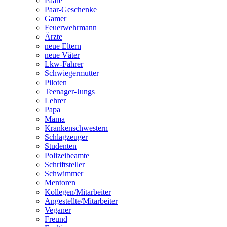
Paare
Paar-Geschenke
Gamer
Feuerwehrmann
Ärzte
neue Eltern
neue Väter
Lkw-Fahrer
Schwiegermutter
Piloten
Teenager-Jungs
Lehrer
Papa
Mama
Krankenschwestern
Schlagzeuger
Studenten
Polizeibeamte
Schriftsteller
Schwimmer
Mentoren
Kollegen/Mitarbeiter
Angestellte/Mitarbeiter
Veganer
Freund