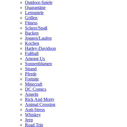
Outdoor-Spiele
Quarantäne
Lernspiele
Grillen
Fitness
Scherz/Spaß
Backen
Joggen/Laufen
Kochen
Harley-Davidson
Fußball
Among Us
Sonnenblumen
Strand
Pferde
Fortnite
Minecraft
DC Comics
Angeln
Rick And Morty
Animal Crossing
Anti-Stress
Whiskey
Jeep
Road Trip