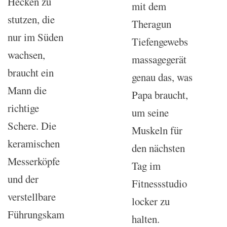
Hecken zu
mit dem
stutzen, die
Theragun
nur im Süden
Tiefengewebs
wachsen,
massagegerät
braucht ein
genau das, was
Mann die
Papa braucht,
richtige
um seine
Schere. Die
Muskeln für
keramischen
den nächsten
Messerköpfe
Tag im
und der
Fitnessstudio
verstellbare
locker zu
Führungskam
halten.