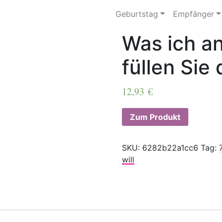
Geburtstag
Empfänger
Was ich an
füllen Sie
12,93
€
Zum Produkt
SKU:
6282b22a1cc6
Tag:
will