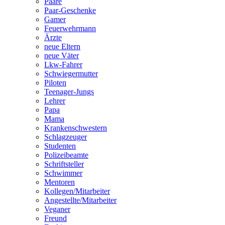
Paare
Paar-Geschenke
Gamer
Feuerwehrmann
Ärzte
neue Eltern
neue Väter
Lkw-Fahrer
Schwiegermutter
Piloten
Teenager-Jungs
Lehrer
Papa
Mama
Krankenschwestern
Schlagzeuger
Studenten
Polizeibeamte
Schriftsteller
Schwimmer
Mentoren
Kollegen/Mitarbeiter
Angestellte/Mitarbeiter
Veganer
Freund