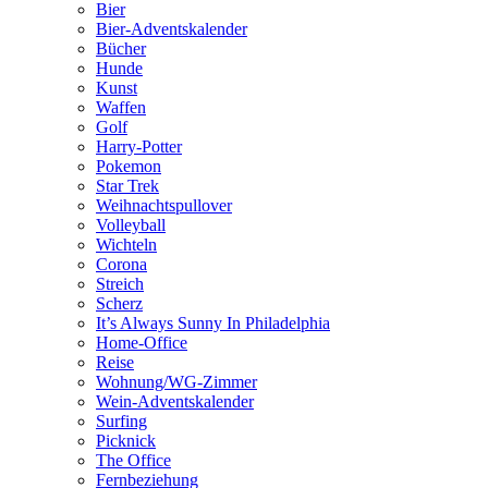
Bier
Bier-Adventskalender
Bücher
Hunde
Kunst
Waffen
Golf
Harry-Potter
Pokemon
Star Trek
Weihnachtspullover
Volleyball
Wichteln
Corona
Streich
Scherz
It’s Always Sunny In Philadelphia
Home-Office
Reise
Wohnung/WG-Zimmer
Wein-Adventskalender
Surfing
Picknick
The Office
Fernbeziehung