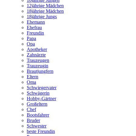
10jährige Jungen
12jährige Mädchen
18jährige Mädchen
18jährige Jungs
Ehemann
Ehefrau
Freundin
Papa
Opa
Apotheker
Zahnärzte
Trauzeugen
Trauzeugin
Brautjungfern
Eltern
Oma
Schwiegervater
Schwägerin
Hobby-Gärtner
Großeltern
Chef
Bootsfahrer
Bruder
Schwester
beste Freundin