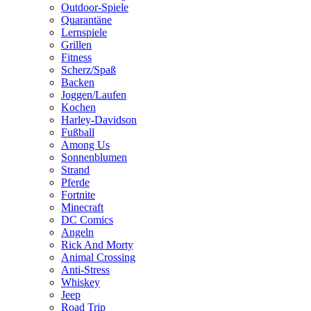
Outdoor-Spiele
Quarantäne
Lernspiele
Grillen
Fitness
Scherz/Spaß
Backen
Joggen/Laufen
Kochen
Harley-Davidson
Fußball
Among Us
Sonnenblumen
Strand
Pferde
Fortnite
Minecraft
DC Comics
Angeln
Rick And Morty
Animal Crossing
Anti-Stress
Whiskey
Jeep
Road Trip