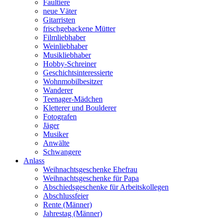
Faultiere
neue Väter
Gitarristen
frischgebackene Mütter
Filmliebhaber
Weinliebhaber
Musikliebhaber
Hobby-Schreiner
Geschichtsinteressierte
Wohnmobilbesitzer
Wanderer
Teenager-Mädchen
Kletterer und Boulderer
Fotografen
Jäger
Musiker
Anwälte
Schwangere
Anlass
Weihnachtsgeschenke Ehefrau
Weihnachtsgeschenke für Papa
Abschiedsgeschenke für Arbeitskollegen
Abschlussfeier
Rente (Männer)
Jahrestag (Männer)