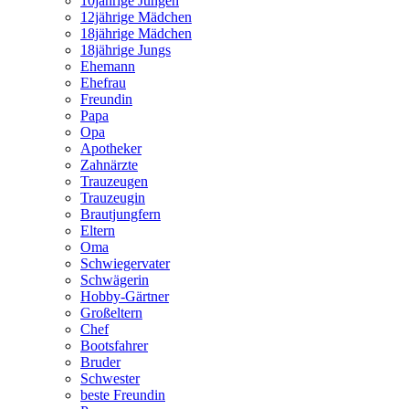
10jährige Jungen
12jährige Mädchen
18jährige Mädchen
18jährige Jungs
Ehemann
Ehefrau
Freundin
Papa
Opa
Apotheker
Zahnärzte
Trauzeugen
Trauzeugin
Brautjungfern
Eltern
Oma
Schwiegervater
Schwägerin
Hobby-Gärtner
Großeltern
Chef
Bootsfahrer
Bruder
Schwester
beste Freundin