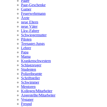
Paare
Paar-Geschenke
Gamer
Feuerwehrmann
Ärzte
neue Eltern
neue Väter
Lkw-Fahrer
Schwiegermutter
Piloten
Teenager-Jungs
Lehrer
Papa
Mama
Krankenschwestern
Schlagzeuger
Studenten
Polizeibeamte
Schriftsteller
Schwimmer
Mentoren
Kollegen/Mitarbeiter
Angestellte/Mitarbeiter
Veganer
Freund