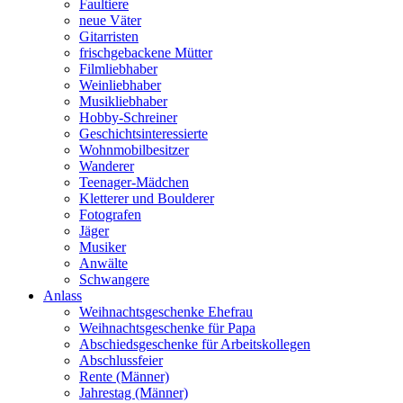
Faultiere
neue Väter
Gitarristen
frischgebackene Mütter
Filmliebhaber
Weinliebhaber
Musikliebhaber
Hobby-Schreiner
Geschichtsinteressierte
Wohnmobilbesitzer
Wanderer
Teenager-Mädchen
Kletterer und Boulderer
Fotografen
Jäger
Musiker
Anwälte
Schwangere
Anlass
Weihnachtsgeschenke Ehefrau
Weihnachtsgeschenke für Papa
Abschiedsgeschenke für Arbeitskollegen
Abschlussfeier
Rente (Männer)
Jahrestag (Männer)