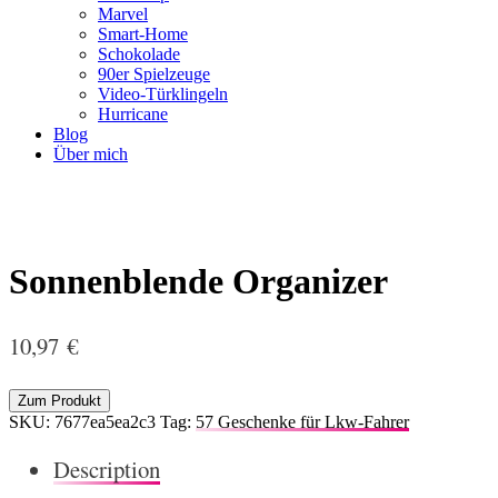
Marvel
Smart-Home
Schokolade
90er Spielzeuge
Video-Türklingeln
Hurricane
Blog
Über mich
Sonnenblende Organizer
10,97
€
Zum Produkt
SKU:
7677ea5ea2c3
Tag:
57 Geschenke für Lkw-Fahrer
Description