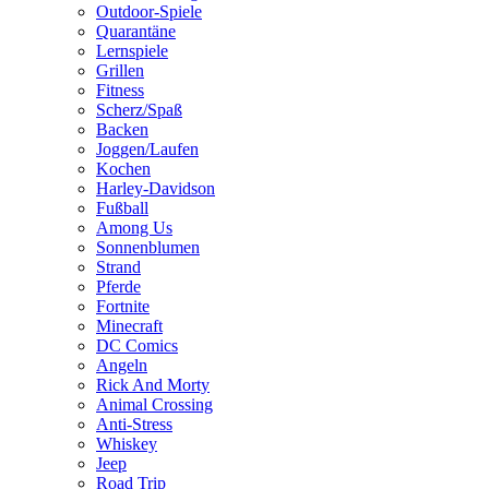
Outdoor-Spiele
Quarantäne
Lernspiele
Grillen
Fitness
Scherz/Spaß
Backen
Joggen/Laufen
Kochen
Harley-Davidson
Fußball
Among Us
Sonnenblumen
Strand
Pferde
Fortnite
Minecraft
DC Comics
Angeln
Rick And Morty
Animal Crossing
Anti-Stress
Whiskey
Jeep
Road Trip