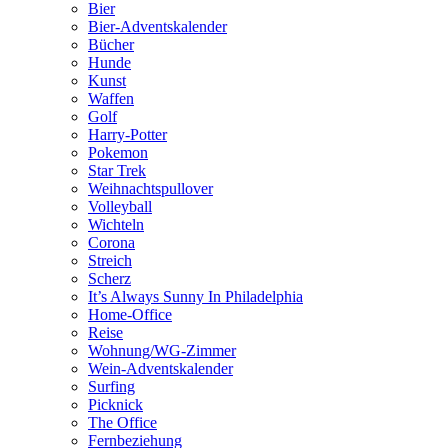
Bier
Bier-Adventskalender
Bücher
Hunde
Kunst
Waffen
Golf
Harry-Potter
Pokemon
Star Trek
Weihnachtspullover
Volleyball
Wichteln
Corona
Streich
Scherz
It’s Always Sunny In Philadelphia
Home-Office
Reise
Wohnung/WG-Zimmer
Wein-Adventskalender
Surfing
Picknick
The Office
Fernbeziehung