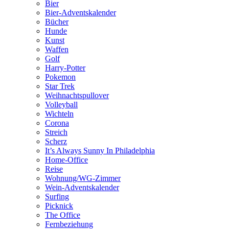
Bier
Bier-Adventskalender
Bücher
Hunde
Kunst
Waffen
Golf
Harry-Potter
Pokemon
Star Trek
Weihnachtspullover
Volleyball
Wichteln
Corona
Streich
Scherz
It’s Always Sunny In Philadelphia
Home-Office
Reise
Wohnung/WG-Zimmer
Wein-Adventskalender
Surfing
Picknick
The Office
Fernbeziehung