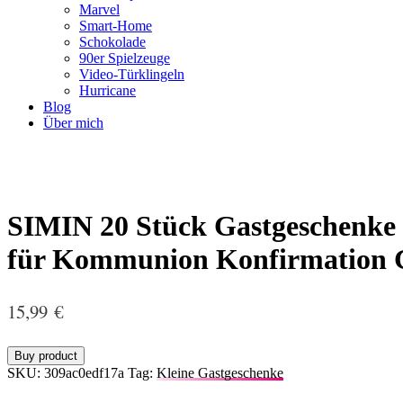
Marvel
Smart-Home
Schokolade
90er Spielzeuge
Video-Türklingeln
Hurricane
Blog
Über mich
SIMIN 20 Stück Gastgeschenke 
für Kommunion Konfirmation Ge
15,99
€
Buy product
SKU:
309ac0edf17a
Tag:
Kleine Gastgeschenke