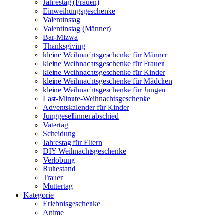
Jahrestag (Frauen)
Einweihungsgeschenke
Valentinstag
Valentinstag (Männer)
Bar-Mizwa
Thanksgiving
kleine Weihnachtsgeschenke für Männer
kleine Weihnachtsgeschenke für Frauen
kleine Weihnachtsgeschenke für Kinder
kleine Weihnachtsgeschenke für Mädchen
kleine Weihnachtsgeschenke für Jungen
Last-Minute-Weihnachtsgeschenke
Adventskalender für Kinder
Junggesellinnenabschied
Vatertag
Scheidung
Jahrestag für Eltern
DIY Weihnachtsgeschenke
Verlobung
Ruhestand
Trauer
Muttertag
Kategorie
Erlebnisgeschenke
Anime