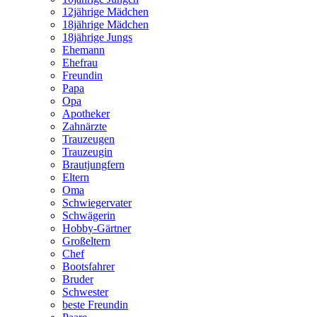
12jährige Mädchen
18jährige Mädchen
18jährige Jungs
Ehemann
Ehefrau
Freundin
Papa
Opa
Apotheker
Zahnärzte
Trauzeugen
Trauzeugin
Brautjungfern
Eltern
Oma
Schwiegervater
Schwägerin
Hobby-Gärtner
Großeltern
Chef
Bootsfahrer
Bruder
Schwester
beste Freundin