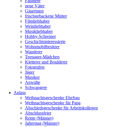
Faultiere
neue Väter
Gitarristen
frischgebackene Mütter
Filmliebhaber
Weinliebhaber
Musikliebhaber
Hobby-Schreiner
Geschichtsinteressierte
Wohnmobilbesitzer
Wanderer
Teenager-Mädchen
Kletterer und Boulderer
Fotografen
Jäger
Musiker
Anwälte
Schwangere
Anlass
Weihnachtsgeschenke Ehefrau
Weihnachtsgeschenke für Papa
Abschiedsgeschenke für Arbeitskollegen
Abschlussfeier
Rente (Männer)
Jahrestag (Männer)