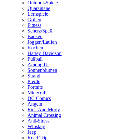
Outdoor-Spiele
Quarantäne
Lernspiele
Grillen
Fitness
Scherz/Spaß
Backen
Joggen/Laufen
Kochen
Harley-Davidson
Fußball
Among Us
Sonnenblumen
Strand
Pferde
Fortnite
Minecraft
DC Comics
Angeln
Rick And Morty
Animal Crossing
Anti-Stress
Whiskey
Jeep
Road Trip