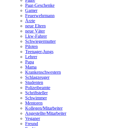
Paare
Paar-Geschenke
Gamer
Feuerwehrmann
Ärzte
neue Eltern
neue Väter
Lkw-Fahrer
Schwiegermutter
Piloten
Teenager-Jungs
Lehrer
Papa
Mama
Krankenschwestern
Schlagzeuger
Studenten
Polizeibeamte
Schriftsteller
Schwimmer
Mentoren
Kollegen/Mitarbeiter
Angestellte/Mitarbeiter
Veganer
Freund