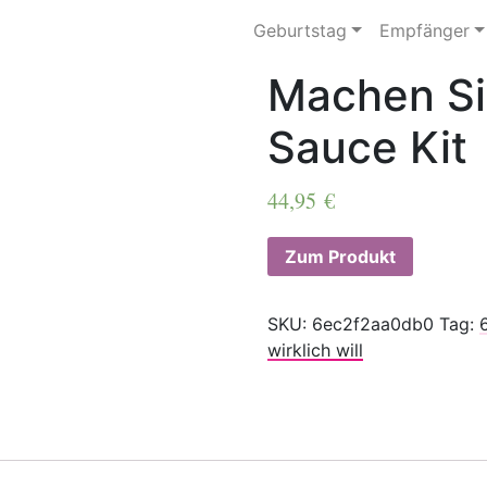
Geburtstag
Empfänger
Machen Si
Sauce Kit
44,95
€
Zum Produkt
SKU:
6ec2f2aa0db0
Tag:
wirklich will