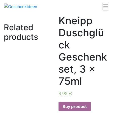
Kneipp
Related
Duschglü
products
ck
Geschenk
set, 3 x
75ml
3,98
€
Buy product