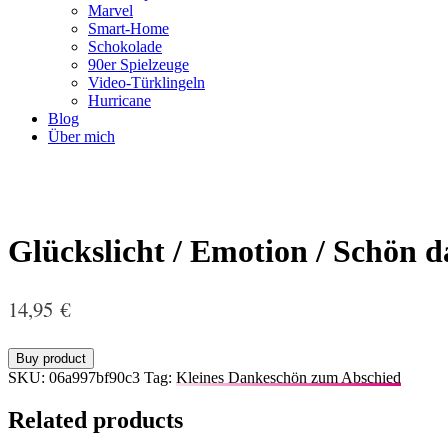
Marvel
Smart-Home
Schokolade
90er Spielzeuge
Video-Türklingeln
Hurricane
Blog
Über mich
Glückslicht / Emotion / Schön das
14,95
€
Buy product
SKU:
06a997bf90c3
Tag:
Kleines Dankeschön zum Abschied
Related products