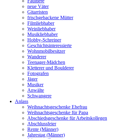
Faultiere
neue Väter
Gitarristen
frischgebackene Mütter
Filmliebhaber
Weinliebhaber
Musikliebhaber
Hobby-Schreiner
Geschichtsinteressierte
Wohnmobilbesitzer
Wanderer
Teenager-Mädchen
Kletterer und Boulderer
Fotografen
Jäger
Musiker
Anwälte
Schwangere
Anlass
Weihnachtsgeschenke Ehefrau
Weihnachtsgeschenke für Papa
Abschiedsgeschenke für Arbeitskollegen
Abschlussfeier
Rente (Männer)
Jahrestag (Männer)