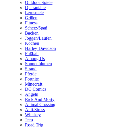
Outdoor-Spiele
Quarantäne
Lernspiele
Grillen
Fitness
Scherz/Spaß
Backen
Joggen/Laufen
Kochen
Harley-Davidson
Fußball
Among Us
Sonnenblumen
Strand
Pferde
Fortnite
Minecraft
DC Comics
Angeln
Rick And Morty
Animal Crossing
Anti-Stress
Whiskey
Jeep
Road Trip