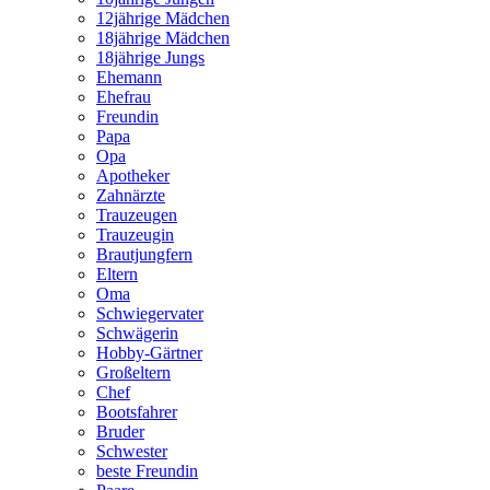
12jährige Mädchen
18jährige Mädchen
18jährige Jungs
Ehemann
Ehefrau
Freundin
Papa
Opa
Apotheker
Zahnärzte
Trauzeugen
Trauzeugin
Brautjungfern
Eltern
Oma
Schwiegervater
Schwägerin
Hobby-Gärtner
Großeltern
Chef
Bootsfahrer
Bruder
Schwester
beste Freundin