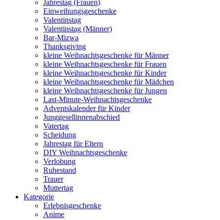
Jahrestag (Frauen)
Einweihungsgeschenke
Valentinstag
Valentinstag (Männer)
Bar-Mizwa
Thanksgiving
kleine Weihnachtsgeschenke für Männer
kleine Weihnachtsgeschenke für Frauen
kleine Weihnachtsgeschenke für Kinder
kleine Weihnachtsgeschenke für Mädchen
kleine Weihnachtsgeschenke für Jungen
Last-Minute-Weihnachtsgeschenke
Adventskalender für Kinder
Junggesellinnenabschied
Vatertag
Scheidung
Jahrestag für Eltern
DIY Weihnachtsgeschenke
Verlobung
Ruhestand
Trauer
Muttertag
Kategorie
Erlebnisgeschenke
Anime