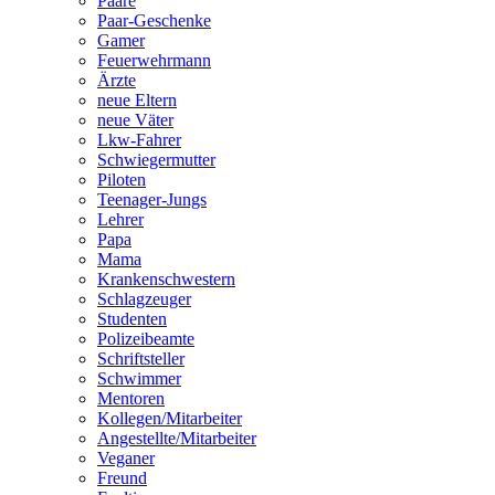
Paare
Paar-Geschenke
Gamer
Feuerwehrmann
Ärzte
neue Eltern
neue Väter
Lkw-Fahrer
Schwiegermutter
Piloten
Teenager-Jungs
Lehrer
Papa
Mama
Krankenschwestern
Schlagzeuger
Studenten
Polizeibeamte
Schriftsteller
Schwimmer
Mentoren
Kollegen/Mitarbeiter
Angestellte/Mitarbeiter
Veganer
Freund