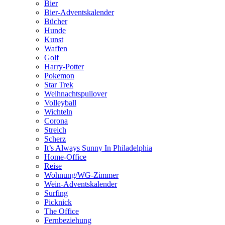
Bier
Bier-Adventskalender
Bücher
Hunde
Kunst
Waffen
Golf
Harry-Potter
Pokemon
Star Trek
Weihnachtspullover
Volleyball
Wichteln
Corona
Streich
Scherz
It’s Always Sunny In Philadelphia
Home-Office
Reise
Wohnung/WG-Zimmer
Wein-Adventskalender
Surfing
Picknick
The Office
Fernbeziehung