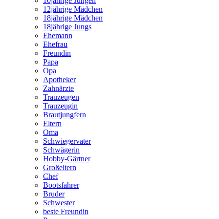
10jährige Jungen
12jährige Mädchen
18jährige Mädchen
18jährige Jungs
Ehemann
Ehefrau
Freundin
Papa
Opa
Apotheker
Zahnärzte
Trauzeugen
Trauzeugin
Brautjungfern
Eltern
Oma
Schwiegervater
Schwägerin
Hobby-Gärtner
Großeltern
Chef
Bootsfahrer
Bruder
Schwester
beste Freundin