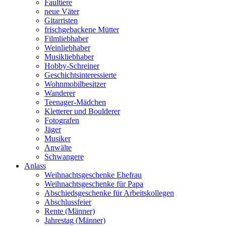
Faultiere
neue Väter
Gitarristen
frischgebackene Mütter
Filmliebhaber
Weinliebhaber
Musikliebhaber
Hobby-Schreiner
Geschichtsinteressierte
Wohnmobilbesitzer
Wanderer
Teenager-Mädchen
Kletterer und Boulderer
Fotografen
Jäger
Musiker
Anwälte
Schwangere
Anlass
Weihnachtsgeschenke Ehefrau
Weihnachtsgeschenke für Papa
Abschiedsgeschenke für Arbeitskollegen
Abschlussfeier
Rente (Männer)
Jahrestag (Männer)