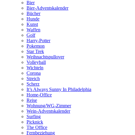
Bier
Bier-Adventskalender
Bücher
Hunde
Kunst
Waffen
Golf
Harry-Potter
Pokemon
Star Trek
Weihnachtspullover
Volleyball
Wichteln
Corona
Streich
Scherz
It’s Always Sunny In Philadelphia
Home-Office
Reise
Wohnung/WG-Zimmer
Wein-Adventskalender
Surfing
Picknick
The Office
Fernbeziehung