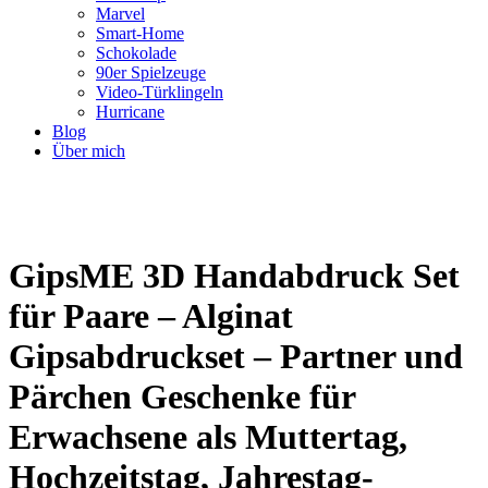
Marvel
Smart-Home
Schokolade
90er Spielzeuge
Video-Türklingeln
Hurricane
Blog
Über mich
GipsME 3D Handabdruck Set
für Paare – Alginat
Gipsabdruckset – Partner und
Pärchen Geschenke für
Erwachsene als Muttertag,
Hochzeitstag, Jahrestag-