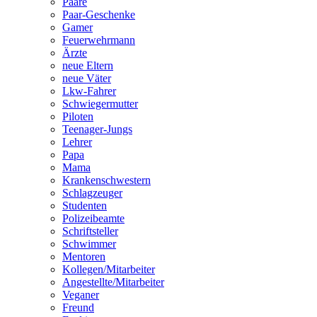
Paare
Paar-Geschenke
Gamer
Feuerwehrmann
Ärzte
neue Eltern
neue Väter
Lkw-Fahrer
Schwiegermutter
Piloten
Teenager-Jungs
Lehrer
Papa
Mama
Krankenschwestern
Schlagzeuger
Studenten
Polizeibeamte
Schriftsteller
Schwimmer
Mentoren
Kollegen/Mitarbeiter
Angestellte/Mitarbeiter
Veganer
Freund