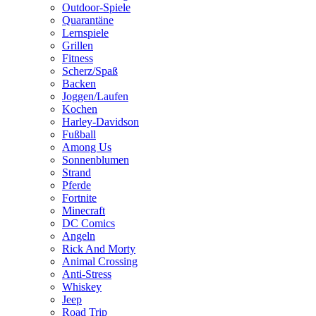
Outdoor-Spiele
Quarantäne
Lernspiele
Grillen
Fitness
Scherz/Spaß
Backen
Joggen/Laufen
Kochen
Harley-Davidson
Fußball
Among Us
Sonnenblumen
Strand
Pferde
Fortnite
Minecraft
DC Comics
Angeln
Rick And Morty
Animal Crossing
Anti-Stress
Whiskey
Jeep
Road Trip