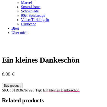
Marvel
Smart-Home
Schokolade
90er Spielzeuge
Video-Türklingeln
Hurricane
Blog
Über mich
Ein kleines Dankeschön
6,00
€
Buy product
SKU:
8119367b7928
Tag:
Ein kleines Dankeschön
Related products