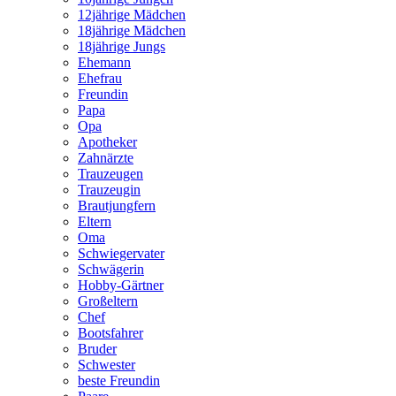
12jährige Mädchen
18jährige Mädchen
18jährige Jungs
Ehemann
Ehefrau
Freundin
Papa
Opa
Apotheker
Zahnärzte
Trauzeugen
Trauzeugin
Brautjungfern
Eltern
Oma
Schwiegervater
Schwägerin
Hobby-Gärtner
Großeltern
Chef
Bootsfahrer
Bruder
Schwester
beste Freundin