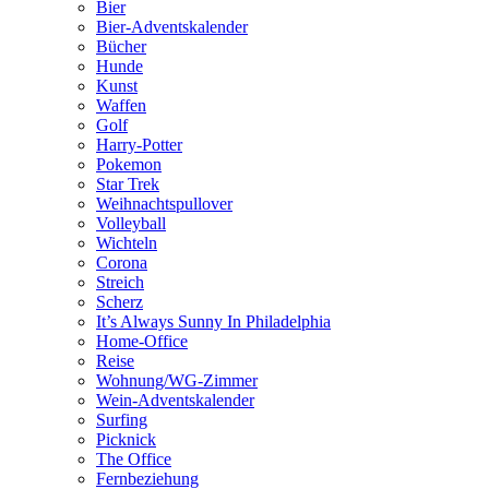
Bier
Bier-Adventskalender
Bücher
Hunde
Kunst
Waffen
Golf
Harry-Potter
Pokemon
Star Trek
Weihnachtspullover
Volleyball
Wichteln
Corona
Streich
Scherz
It’s Always Sunny In Philadelphia
Home-Office
Reise
Wohnung/WG-Zimmer
Wein-Adventskalender
Surfing
Picknick
The Office
Fernbeziehung