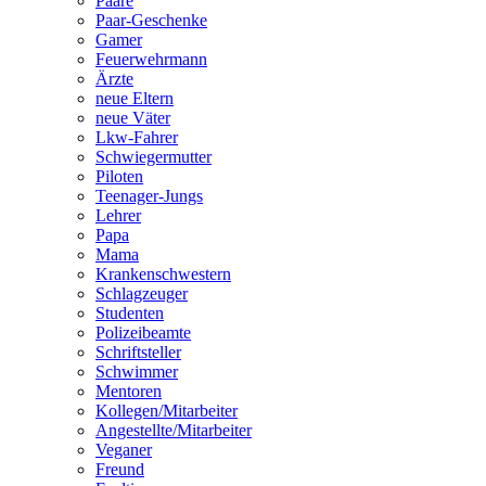
Paare
Paar-Geschenke
Gamer
Feuerwehrmann
Ärzte
neue Eltern
neue Väter
Lkw-Fahrer
Schwiegermutter
Piloten
Teenager-Jungs
Lehrer
Papa
Mama
Krankenschwestern
Schlagzeuger
Studenten
Polizeibeamte
Schriftsteller
Schwimmer
Mentoren
Kollegen/Mitarbeiter
Angestellte/Mitarbeiter
Veganer
Freund