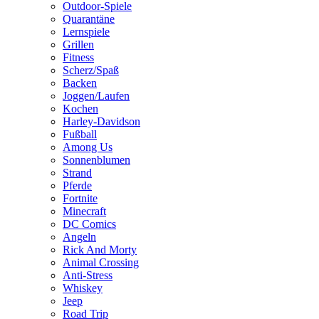
Outdoor-Spiele
Quarantäne
Lernspiele
Grillen
Fitness
Scherz/Spaß
Backen
Joggen/Laufen
Kochen
Harley-Davidson
Fußball
Among Us
Sonnenblumen
Strand
Pferde
Fortnite
Minecraft
DC Comics
Angeln
Rick And Morty
Animal Crossing
Anti-Stress
Whiskey
Jeep
Road Trip