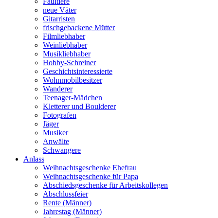
Faultiere
neue Väter
Gitarristen
frischgebackene Mütter
Filmliebhaber
Weinliebhaber
Musikliebhaber
Hobby-Schreiner
Geschichtsinteressierte
Wohnmobilbesitzer
Wanderer
Teenager-Mädchen
Kletterer und Boulderer
Fotografen
Jäger
Musiker
Anwälte
Schwangere
Anlass
Weihnachtsgeschenke Ehefrau
Weihnachtsgeschenke für Papa
Abschiedsgeschenke für Arbeitskollegen
Abschlussfeier
Rente (Männer)
Jahrestag (Männer)