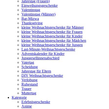
Jahrestag (Frauen)
Einweihungsgeschenke
Valentinstag
Valentinstag (Männer)
Bar-Mizwa
Thanksgiving
kleine Weihnachtsgeschenke für Männer
kleine Weihnachtsgeschenke für Frauen
kleine Weihnachtsgeschenke für Kinder
kleine Weihnachtsgeschenke für Mädchen
kleine Weihnachtsgeschenke für Jungen
Last-Minute-Weihnachtsgeschenke
Adventskalender für Kinder
Junggesellinnenabschied
Vatertag
Scheidung
Jahrestag für Eltern
DIY Weihnachtsgeschenke
Verlobung
Ruhestand
Trauer
Muttertag
Kategorie
Erlebnisgeschenke
Anime