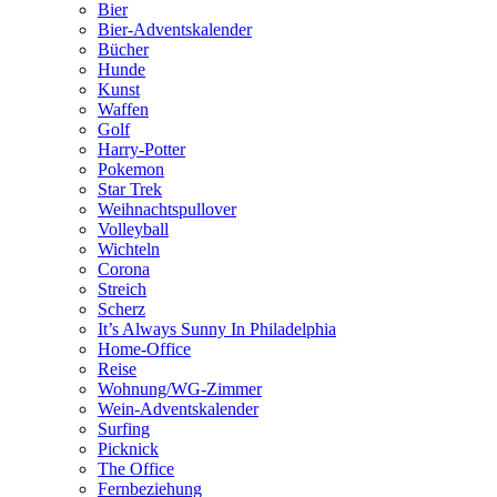
Bier
Bier-Adventskalender
Bücher
Hunde
Kunst
Waffen
Golf
Harry-Potter
Pokemon
Star Trek
Weihnachtspullover
Volleyball
Wichteln
Corona
Streich
Scherz
It’s Always Sunny In Philadelphia
Home-Office
Reise
Wohnung/WG-Zimmer
Wein-Adventskalender
Surfing
Picknick
The Office
Fernbeziehung