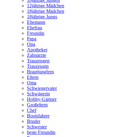
10jährige Jungen
12jährige Mädchen
18jährige Mädchen
18jährige Jungs
Ehemann
Ehefrau
Freundin
Papa
Opa
Apotheker
Zahnärzte
Trauzeugen
Trauzeugin
Brautjungfern
Eltern
Oma
Schwiegervater
Schwägerin
Hobby-Gärtner
Großeltern
Chef
Bootsfahrer
Bruder
Schwester
beste Freundin