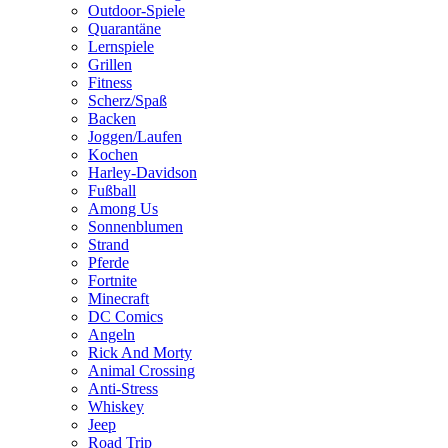
Outdoor-Spiele
Quarantäne
Lernspiele
Grillen
Fitness
Scherz/Spaß
Backen
Joggen/Laufen
Kochen
Harley-Davidson
Fußball
Among Us
Sonnenblumen
Strand
Pferde
Fortnite
Minecraft
DC Comics
Angeln
Rick And Morty
Animal Crossing
Anti-Stress
Whiskey
Jeep
Road Trip