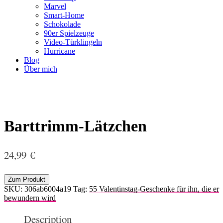
Marvel
Smart-Home
Schokolade
90er Spielzeuge
Video-Türklingeln
Hurricane
Blog
Über mich
Barttrimm-Lätzchen
24,99
€
Zum Produkt
SKU:
306ab6004a19
Tag:
55 Valentinstag-Geschenke für ihn, die er
bewundern wird
Description