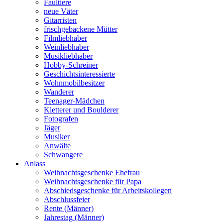
Faultiere
neue Väter
Gitarristen
frischgebackene Mütter
Filmliebhaber
Weinliebhaber
Musikliebhaber
Hobby-Schreiner
Geschichtsinteressierte
Wohnmobilbesitzer
Wanderer
Teenager-Mädchen
Kletterer und Boulderer
Fotografen
Jäger
Musiker
Anwälte
Schwangere
Anlass
Weihnachtsgeschenke Ehefrau
Weihnachtsgeschenke für Papa
Abschiedsgeschenke für Arbeitskollegen
Abschlussfeier
Rente (Männer)
Jahrestag (Männer)