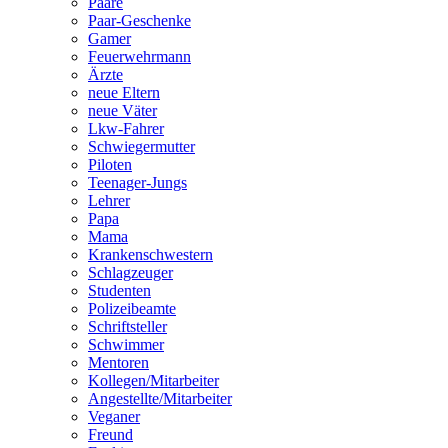
Paare
Paar-Geschenke
Gamer
Feuerwehrmann
Ärzte
neue Eltern
neue Väter
Lkw-Fahrer
Schwiegermutter
Piloten
Teenager-Jungs
Lehrer
Papa
Mama
Krankenschwestern
Schlagzeuger
Studenten
Polizeibeamte
Schriftsteller
Schwimmer
Mentoren
Kollegen/Mitarbeiter
Angestellte/Mitarbeiter
Veganer
Freund