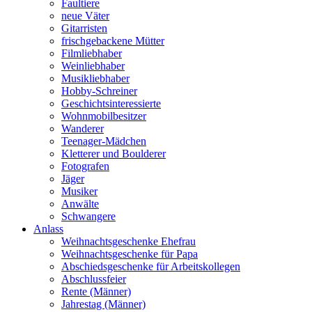
Faultiere
neue Väter
Gitarristen
frischgebackene Mütter
Filmliebhaber
Weinliebhaber
Musikliebhaber
Hobby-Schreiner
Geschichtsinteressierte
Wohnmobilbesitzer
Wanderer
Teenager-Mädchen
Kletterer und Boulderer
Fotografen
Jäger
Musiker
Anwälte
Schwangere
Anlass
Weihnachtsgeschenke Ehefrau
Weihnachtsgeschenke für Papa
Abschiedsgeschenke für Arbeitskollegen
Abschlussfeier
Rente (Männer)
Jahrestag (Männer)