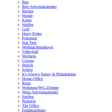
Bier
Bier-Adventskalender
Bücher
Hunde
Kunst
Waffen
Golf
Harry-Potter
Pokemon
Star Trek
Weihnachtspullover
Volleyball
Wichteln
Corona
Streich
Scherz
It’s Always Sunny In Philadelphia
Home-Office
Reise
Wohnung/WG-Zimmer
Wein-Adventskalender
Surfing
Picknick
The Office
Fernbeziehung