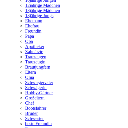
10jährige Jungen
12jährige Mädchen
18jährige Mädchen
18jährige Jungs
Ehemann
Ehefrau
Freundin
Papa
Opa
Apotheker
Zahnärzte
Trauzeugen
Trauzeugin
Brautjungfern
Eltern
Oma
Schwiegervater
Schwägerin
Hobby-Gärtner
Großeltern
Chef
Bootsfahrer
Bruder
Schwester
beste Freundin