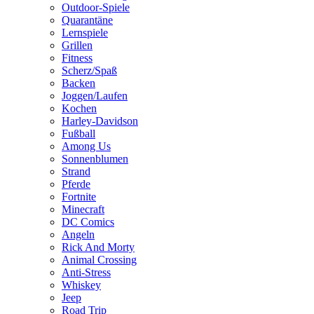
Outdoor-Spiele
Quarantäne
Lernspiele
Grillen
Fitness
Scherz/Spaß
Backen
Joggen/Laufen
Kochen
Harley-Davidson
Fußball
Among Us
Sonnenblumen
Strand
Pferde
Fortnite
Minecraft
DC Comics
Angeln
Rick And Morty
Animal Crossing
Anti-Stress
Whiskey
Jeep
Road Trip