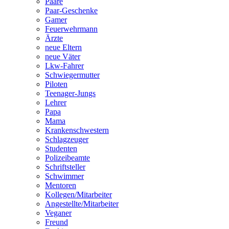
Paare
Paar-Geschenke
Gamer
Feuerwehrmann
Ärzte
neue Eltern
neue Väter
Lkw-Fahrer
Schwiegermutter
Piloten
Teenager-Jungs
Lehrer
Papa
Mama
Krankenschwestern
Schlagzeuger
Studenten
Polizeibeamte
Schriftsteller
Schwimmer
Mentoren
Kollegen/Mitarbeiter
Angestellte/Mitarbeiter
Veganer
Freund