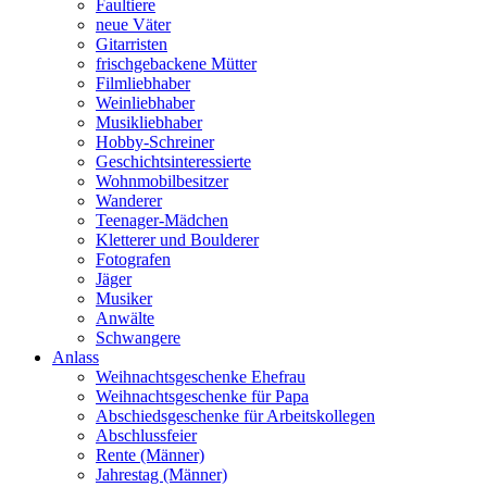
Faultiere
neue Väter
Gitarristen
frischgebackene Mütter
Filmliebhaber
Weinliebhaber
Musikliebhaber
Hobby-Schreiner
Geschichtsinteressierte
Wohnmobilbesitzer
Wanderer
Teenager-Mädchen
Kletterer und Boulderer
Fotografen
Jäger
Musiker
Anwälte
Schwangere
Anlass
Weihnachtsgeschenke Ehefrau
Weihnachtsgeschenke für Papa
Abschiedsgeschenke für Arbeitskollegen
Abschlussfeier
Rente (Männer)
Jahrestag (Männer)