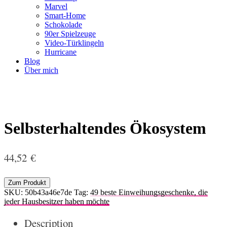
Marvel
Smart-Home
Schokolade
90er Spielzeuge
Video-Türklingeln
Hurricane
Blog
Über mich
Selbsterhaltendes Ökosystem
44,52
€
Zum Produkt
SKU:
50b43a46e7de
Tag:
49 beste Einweihungsgeschenke, die
jeder Hausbesitzer haben möchte
Description