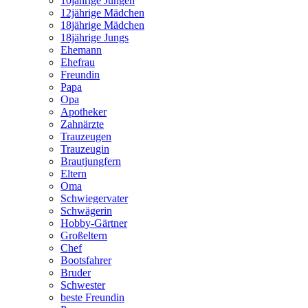
10jährige Jungen
12jährige Mädchen
18jährige Mädchen
18jährige Jungs
Ehemann
Ehefrau
Freundin
Papa
Opa
Apotheker
Zahnärzte
Trauzeugen
Trauzeugin
Brautjungfern
Eltern
Oma
Schwiegervater
Schwägerin
Hobby-Gärtner
Großeltern
Chef
Bootsfahrer
Bruder
Schwester
beste Freundin