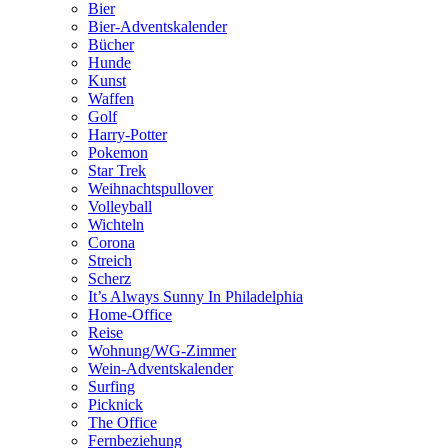
Bier
Bier-Adventskalender
Bücher
Hunde
Kunst
Waffen
Golf
Harry-Potter
Pokemon
Star Trek
Weihnachtspullover
Volleyball
Wichteln
Corona
Streich
Scherz
It’s Always Sunny In Philadelphia
Home-Office
Reise
Wohnung/WG-Zimmer
Wein-Adventskalender
Surfing
Picknick
The Office
Fernbeziehung