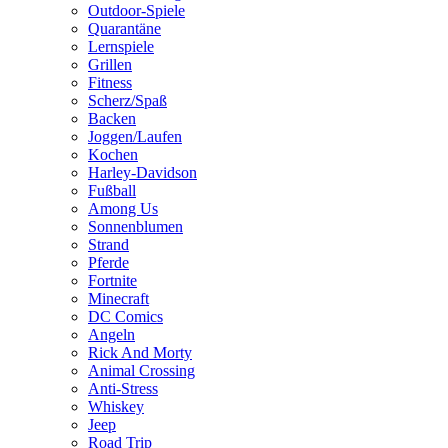
Outdoor-Spiele
Quarantäne
Lernspiele
Grillen
Fitness
Scherz/Spaß
Backen
Joggen/Laufen
Kochen
Harley-Davidson
Fußball
Among Us
Sonnenblumen
Strand
Pferde
Fortnite
Minecraft
DC Comics
Angeln
Rick And Morty
Animal Crossing
Anti-Stress
Whiskey
Jeep
Road Trip