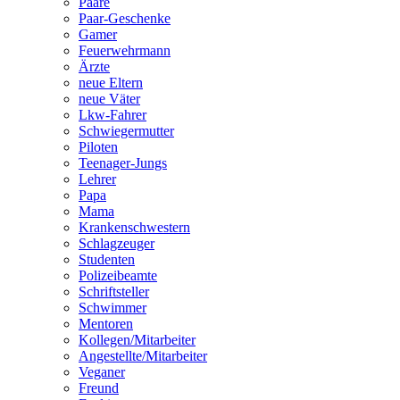
Paare
Paar-Geschenke
Gamer
Feuerwehrmann
Ärzte
neue Eltern
neue Väter
Lkw-Fahrer
Schwiegermutter
Piloten
Teenager-Jungs
Lehrer
Papa
Mama
Krankenschwestern
Schlagzeuger
Studenten
Polizeibeamte
Schriftsteller
Schwimmer
Mentoren
Kollegen/Mitarbeiter
Angestellte/Mitarbeiter
Veganer
Freund