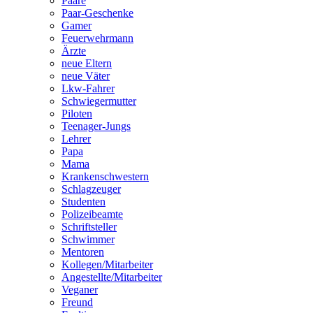
Paare
Paar-Geschenke
Gamer
Feuerwehrmann
Ärzte
neue Eltern
neue Väter
Lkw-Fahrer
Schwiegermutter
Piloten
Teenager-Jungs
Lehrer
Papa
Mama
Krankenschwestern
Schlagzeuger
Studenten
Polizeibeamte
Schriftsteller
Schwimmer
Mentoren
Kollegen/Mitarbeiter
Angestellte/Mitarbeiter
Veganer
Freund