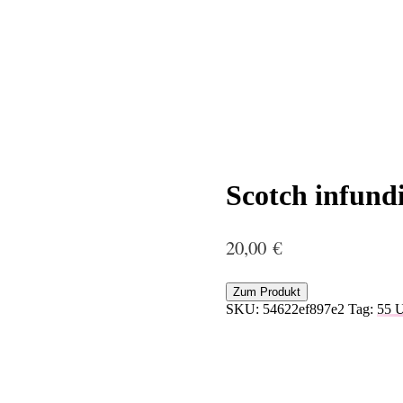
Scotch infund
20,00
€
Zum Produkt
SKU:
54622ef897e2
Tag:
55 U