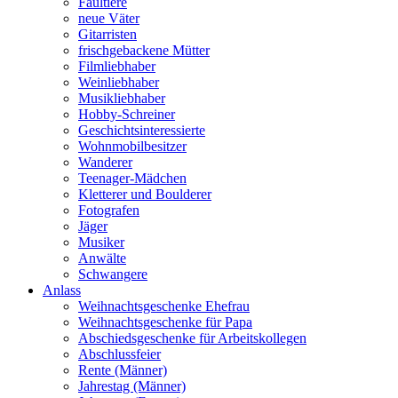
Faultiere
neue Väter
Gitarristen
frischgebackene Mütter
Filmliebhaber
Weinliebhaber
Musikliebhaber
Hobby-Schreiner
Geschichtsinteressierte
Wohnmobilbesitzer
Wanderer
Teenager-Mädchen
Kletterer und Boulderer
Fotografen
Jäger
Musiker
Anwälte
Schwangere
Anlass
Weihnachtsgeschenke Ehefrau
Weihnachtsgeschenke für Papa
Abschiedsgeschenke für Arbeitskollegen
Abschlussfeier
Rente (Männer)
Jahrestag (Männer)