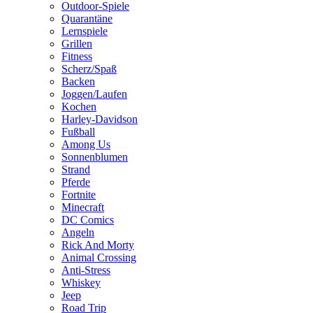
Outdoor-Spiele
Quarantäne
Lernspiele
Grillen
Fitness
Scherz/Spaß
Backen
Joggen/Laufen
Kochen
Harley-Davidson
Fußball
Among Us
Sonnenblumen
Strand
Pferde
Fortnite
Minecraft
DC Comics
Angeln
Rick And Morty
Animal Crossing
Anti-Stress
Whiskey
Jeep
Road Trip