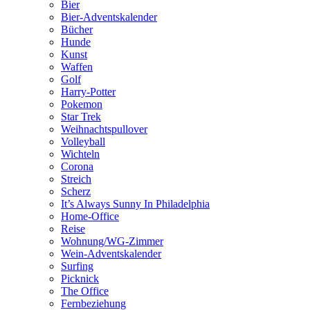
Bier
Bier-Adventskalender
Bücher
Hunde
Kunst
Waffen
Golf
Harry-Potter
Pokemon
Star Trek
Weihnachtspullover
Volleyball
Wichteln
Corona
Streich
Scherz
It’s Always Sunny In Philadelphia
Home-Office
Reise
Wohnung/WG-Zimmer
Wein-Adventskalender
Surfing
Picknick
The Office
Fernbeziehung