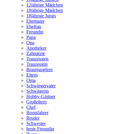
12jährige Mädchen
18jährige Mädchen
18jährige Jungs
Ehemann
Ehefrau
Freundin
Papa
Opa
Apotheker
Zahnärzte
Trauzeugen
Trauzeugin
Brautjungfern
Eltern
Oma
Schwiegervater
Schwägerin
Hobby-Gärtner
Großeltern
Chef
Bootsfahrer
Bruder
Schwester
beste Freundin