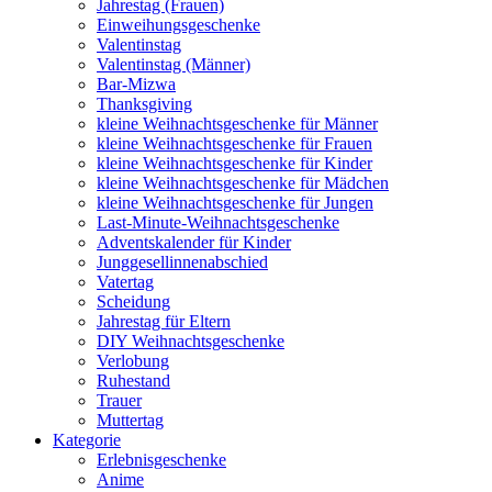
Jahrestag (Frauen)
Einweihungsgeschenke
Valentinstag
Valentinstag (Männer)
Bar-Mizwa
Thanksgiving
kleine Weihnachtsgeschenke für Männer
kleine Weihnachtsgeschenke für Frauen
kleine Weihnachtsgeschenke für Kinder
kleine Weihnachtsgeschenke für Mädchen
kleine Weihnachtsgeschenke für Jungen
Last-Minute-Weihnachtsgeschenke
Adventskalender für Kinder
Junggesellinnenabschied
Vatertag
Scheidung
Jahrestag für Eltern
DIY Weihnachtsgeschenke
Verlobung
Ruhestand
Trauer
Muttertag
Kategorie
Erlebnisgeschenke
Anime