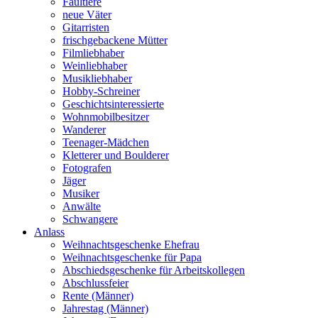
Faultiere
neue Väter
Gitarristen
frischgebackene Mütter
Filmliebhaber
Weinliebhaber
Musikliebhaber
Hobby-Schreiner
Geschichtsinteressierte
Wohnmobilbesitzer
Wanderer
Teenager-Mädchen
Kletterer und Boulderer
Fotografen
Jäger
Musiker
Anwälte
Schwangere
Anlass
Weihnachtsgeschenke Ehefrau
Weihnachtsgeschenke für Papa
Abschiedsgeschenke für Arbeitskollegen
Abschlussfeier
Rente (Männer)
Jahrestag (Männer)