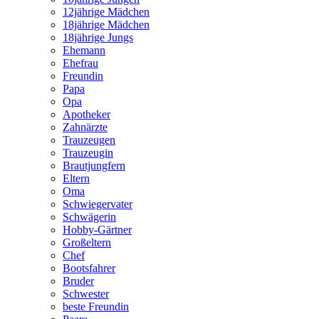
12jährige Mädchen
18jährige Mädchen
18jährige Jungs
Ehemann
Ehefrau
Freundin
Papa
Opa
Apotheker
Zahnärzte
Trauzeugen
Trauzeugin
Brautjungfern
Eltern
Oma
Schwiegervater
Schwägerin
Hobby-Gärtner
Großeltern
Chef
Bootsfahrer
Bruder
Schwester
beste Freundin