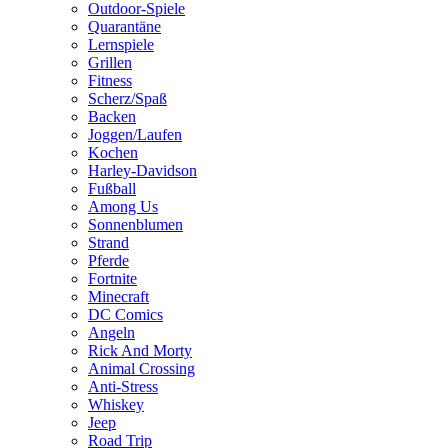
Outdoor-Spiele
Quarantäne
Lernspiele
Grillen
Fitness
Scherz/Spaß
Backen
Joggen/Laufen
Kochen
Harley-Davidson
Fußball
Among Us
Sonnenblumen
Strand
Pferde
Fortnite
Minecraft
DC Comics
Angeln
Rick And Morty
Animal Crossing
Anti-Stress
Whiskey
Jeep
Road Trip