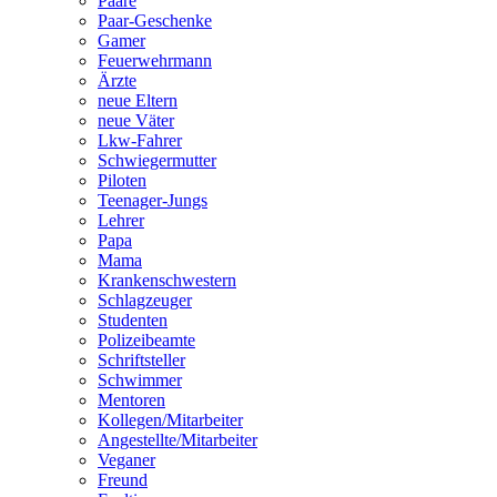
Paare
Paar-Geschenke
Gamer
Feuerwehrmann
Ärzte
neue Eltern
neue Väter
Lkw-Fahrer
Schwiegermutter
Piloten
Teenager-Jungs
Lehrer
Papa
Mama
Krankenschwestern
Schlagzeuger
Studenten
Polizeibeamte
Schriftsteller
Schwimmer
Mentoren
Kollegen/Mitarbeiter
Angestellte/Mitarbeiter
Veganer
Freund