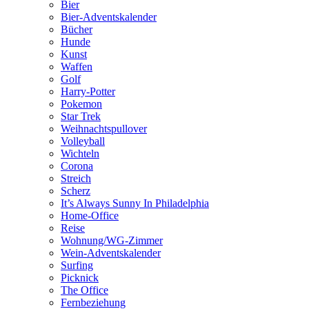
Bier
Bier-Adventskalender
Bücher
Hunde
Kunst
Waffen
Golf
Harry-Potter
Pokemon
Star Trek
Weihnachtspullover
Volleyball
Wichteln
Corona
Streich
Scherz
It’s Always Sunny In Philadelphia
Home-Office
Reise
Wohnung/WG-Zimmer
Wein-Adventskalender
Surfing
Picknick
The Office
Fernbeziehung