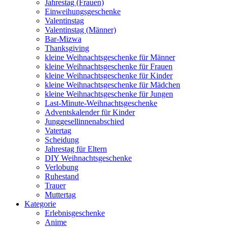
Jahrestag (Frauen)
Einweihungsgeschenke
Valentinstag
Valentinstag (Männer)
Bar-Mizwa
Thanksgiving
kleine Weihnachtsgeschenke für Männer
kleine Weihnachtsgeschenke für Frauen
kleine Weihnachtsgeschenke für Kinder
kleine Weihnachtsgeschenke für Mädchen
kleine Weihnachtsgeschenke für Jungen
Last-Minute-Weihnachtsgeschenke
Adventskalender für Kinder
Junggesellinnenabschied
Vatertag
Scheidung
Jahrestag für Eltern
DIY Weihnachtsgeschenke
Verlobung
Ruhestand
Trauer
Muttertag
Kategorie
Erlebnisgeschenke
Anime