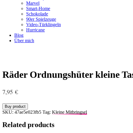
Marvel
Smart-Home
Schokolade
90er Spielzeuge
Video-Türklingeln
Hurricane
Blog
Über mich
Räder Ordnungshüter kleine Ta
7,95
€
Buy product
SKU:
47ae5e023fb5
Tag:
Kleine Mitbringsel
Related products