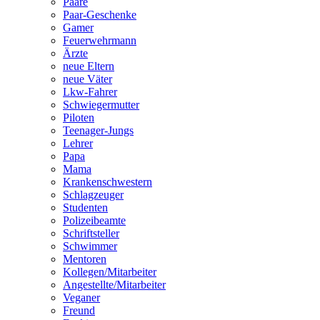
Paare
Paar-Geschenke
Gamer
Feuerwehrmann
Ärzte
neue Eltern
neue Väter
Lkw-Fahrer
Schwiegermutter
Piloten
Teenager-Jungs
Lehrer
Papa
Mama
Krankenschwestern
Schlagzeuger
Studenten
Polizeibeamte
Schriftsteller
Schwimmer
Mentoren
Kollegen/Mitarbeiter
Angestellte/Mitarbeiter
Veganer
Freund