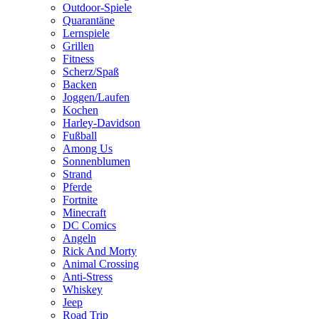
Outdoor-Spiele
Quarantäne
Lernspiele
Grillen
Fitness
Scherz/Spaß
Backen
Joggen/Laufen
Kochen
Harley-Davidson
Fußball
Among Us
Sonnenblumen
Strand
Pferde
Fortnite
Minecraft
DC Comics
Angeln
Rick And Morty
Animal Crossing
Anti-Stress
Whiskey
Jeep
Road Trip