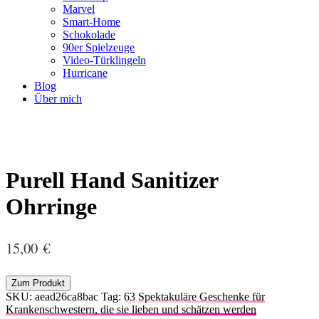
Marvel
Smart-Home
Schokolade
90er Spielzeuge
Video-Türklingeln
Hurricane
Blog
Über mich
Purell Hand Sanitizer
Ohrringe
15,00
€
Zum Produkt
SKU:
aead26ca8bac
Tag:
63 Spektakuläre Geschenke für
Krankenschwestern, die sie lieben und schätzen werden