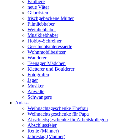
Faultiere
neue Väter
Gitarristen
frischgebackene Mütter
Filmliebhaber
Weinliebhaber
Musikliebhaber
Hobby-Schreiner
Geschichtsinteressierte
Wohnmobilbesitzer
Wanderer
Teenager-Mädchen
Kletterer und Boulderer
Fotografen
Jäger
Musiker
Anwälte
Schwangere
Anlass
Weihnachtsgeschenke Ehefrau
Weihnachtsgeschenke für Papa
Abschiedsgeschenke für Arbeitskollegen
Abschlussfeier
Rente (Männer)
Jahrestag (Männer)