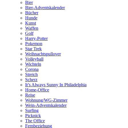
Bier
Bier-Adventskalender
Bücher
Hunde
Kunst
Waffen
Golf
Harry-Potter
Pokemon
Star Trek
Weihnachtspullover
Volleyball
Wichteln
Corona
Streich
Scherz
It’s Always Sunny In Philadelphia
Home-Office
Reise
Wohnung/WG-Zimmer
Wein-Adventskalender
Surfing
Picknick
The Office
Fernbeziehung