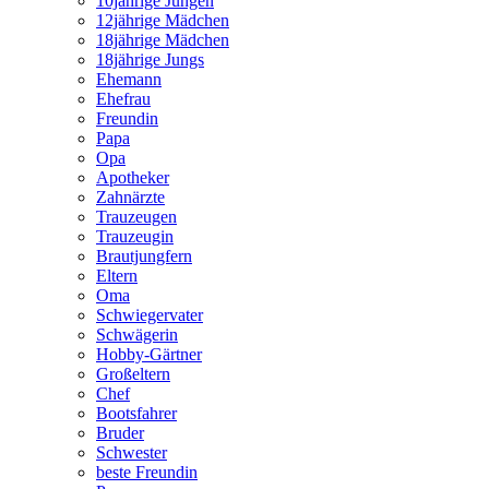
10jährige Jungen
12jährige Mädchen
18jährige Mädchen
18jährige Jungs
Ehemann
Ehefrau
Freundin
Papa
Opa
Apotheker
Zahnärzte
Trauzeugen
Trauzeugin
Brautjungfern
Eltern
Oma
Schwiegervater
Schwägerin
Hobby-Gärtner
Großeltern
Chef
Bootsfahrer
Bruder
Schwester
beste Freundin