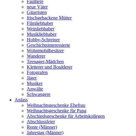
Faultiere
neue Väter
Gitarristen
frischgebackene Mütter
Filmliebhaber
Weinliebhaber
Musikliebhaber
Hobby-Schreiner
Geschichtsinteressierte
Wohnmobilbesitzer
Wanderer
Teenager-Mädchen
Kletterer und Boulderer
Fotografen
Jäger
Musiker
Anwälte
Schwangere
Anlass
Weihnachtsgeschenke Ehefrau
Weihnachtsgeschenke für Papa
Abschiedsgeschenke für Arbeitskollegen
Abschlussfeier
Rente (Männer)
Jahrestag (Männer)