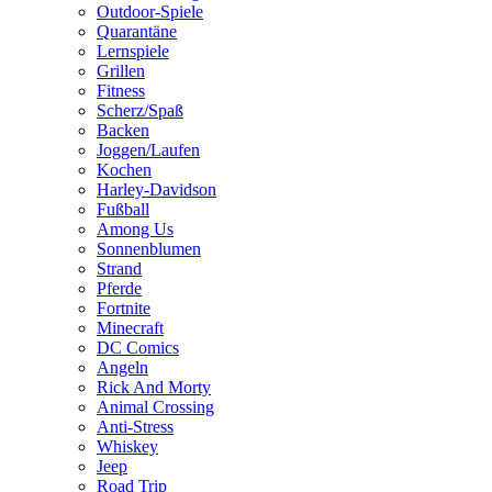
Outdoor-Spiele
Quarantäne
Lernspiele
Grillen
Fitness
Scherz/Spaß
Backen
Joggen/Laufen
Kochen
Harley-Davidson
Fußball
Among Us
Sonnenblumen
Strand
Pferde
Fortnite
Minecraft
DC Comics
Angeln
Rick And Morty
Animal Crossing
Anti-Stress
Whiskey
Jeep
Road Trip