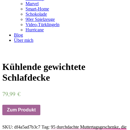
Marvel
Smart-Home
Schokolade
90er Spielzeuge
Video-Türklingeln
Hurricane
Blog
Über mich
Kühlende gewichtete
Schlafdecke
79,99
€
Zum Produkt
SKU:
df4a5ad7b3c7
Tag:
95 durchdachte Muttertagsgeschenke, die