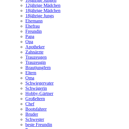
10jährige Jungen
12jährige Mädchen
18jährige Mädchen
18jährige Jungs
Ehemann
Ehefrau
Freundin
Papa
Opa
Apotheker
Zahnärzte
Trauzeugen
Trauzeugin
Brautjungfern
Eltern
Oma
Schwiegervater
Schwägerin
Hobby-Gärtner
Großeltern
Chef
Bootsfahrer
Bruder
Schwester
beste Freundin