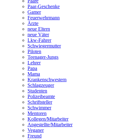
Paare
Paar-Geschenke
Gamer
Feuerwehrmann
Ärzte
neue Eltern
neue Väter
Lkw-Fahrer
Schwiegermutter
Piloten
Teenager-Jungs
Lehrer
Papa
Mama
Krankenschwestern
Schlagzeuger
Studenten
Polizeibeamte
Schriftsteller
Schwimmer
Mentoren
Kollegen/Mitarbeiter
Angestellte/Mitarbeiter
Veganer
Freund