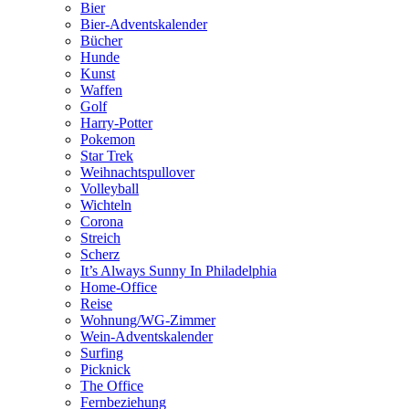
Bier
Bier-Adventskalender
Bücher
Hunde
Kunst
Waffen
Golf
Harry-Potter
Pokemon
Star Trek
Weihnachtspullover
Volleyball
Wichteln
Corona
Streich
Scherz
It’s Always Sunny In Philadelphia
Home-Office
Reise
Wohnung/WG-Zimmer
Wein-Adventskalender
Surfing
Picknick
The Office
Fernbeziehung