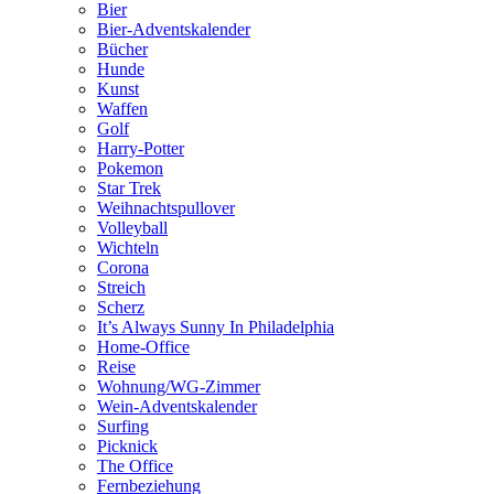
Bier
Bier-Adventskalender
Bücher
Hunde
Kunst
Waffen
Golf
Harry-Potter
Pokemon
Star Trek
Weihnachtspullover
Volleyball
Wichteln
Corona
Streich
Scherz
It’s Always Sunny In Philadelphia
Home-Office
Reise
Wohnung/WG-Zimmer
Wein-Adventskalender
Surfing
Picknick
The Office
Fernbeziehung