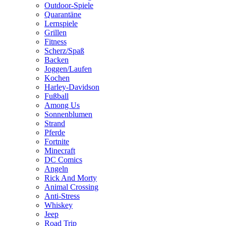
Outdoor-Spiele
Quarantäne
Lernspiele
Grillen
Fitness
Scherz/Spaß
Backen
Joggen/Laufen
Kochen
Harley-Davidson
Fußball
Among Us
Sonnenblumen
Strand
Pferde
Fortnite
Minecraft
DC Comics
Angeln
Rick And Morty
Animal Crossing
Anti-Stress
Whiskey
Jeep
Road Trip