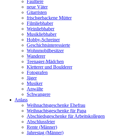
Faultiere
neue Väter
Gitarristen
frischgebackene Mütter
Filmliebhaber
Weinliebhaber
Musikliebhaber
Hobby-Schreiner
Geschichtsinteressierte
Wohnmobilbesitzer
Wanderer
Teenager-Mädchen
Kletterer und Boulderer
Fotografen
Jäger
Musiker
Anwälte
Schwangere
Anlass
Weihnachtsgeschenke Ehefrau
Weihnachtsgeschenke für Papa
Abschiedsgeschenke für Arbeitskollegen
Abschlussfeier
Rente (Männer)
Jahrestag (Männer)