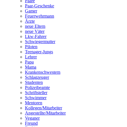
Paare
Paar-Geschenke
Gamer
Feuerwehrmann
Ärzte
neue Eltern
neue Väter
Lkw-Fahrer
Schwiegermutter
Piloten
Teenager-Jungs
Lehrer
Papa
Mama
Krankenschwestern
Schlagzeuger
Studenten
Polizeibeamte
Schriftsteller
Schwimmer
Mentoren
Kollegen/Mitarbeiter
Angestellte/Mitarbeiter
Veganer
Freund