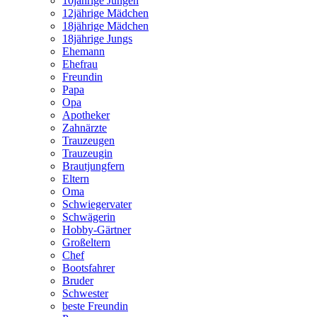
10jährige Jungen
12jährige Mädchen
18jährige Mädchen
18jährige Jungs
Ehemann
Ehefrau
Freundin
Papa
Opa
Apotheker
Zahnärzte
Trauzeugen
Trauzeugin
Brautjungfern
Eltern
Oma
Schwiegervater
Schwägerin
Hobby-Gärtner
Großeltern
Chef
Bootsfahrer
Bruder
Schwester
beste Freundin