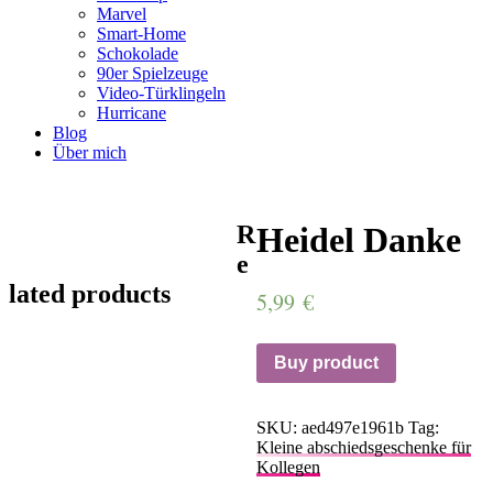
Marvel
Smart-Home
Schokolade
90er Spielzeuge
Video-Türklingeln
Hurricane
Blog
Über mich
R
Heidel Danke
e
lated products
5,99
€
Buy product
SKU:
aed497e1961b
Tag:
Kleine abschiedsgeschenke für
Kollegen