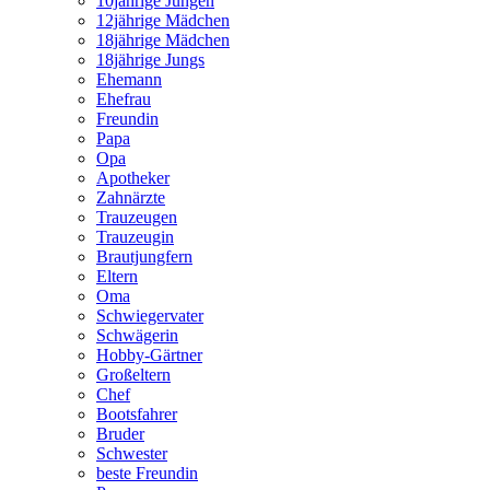
10jährige Jungen
12jährige Mädchen
18jährige Mädchen
18jährige Jungs
Ehemann
Ehefrau
Freundin
Papa
Opa
Apotheker
Zahnärzte
Trauzeugen
Trauzeugin
Brautjungfern
Eltern
Oma
Schwiegervater
Schwägerin
Hobby-Gärtner
Großeltern
Chef
Bootsfahrer
Bruder
Schwester
beste Freundin