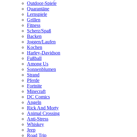
Outdoor-Spiele
Quarantäne
Lernspiele
Grillen
Fitness
Scherz/Spaß
Backen
Joggen/Laufen
Kochen
Harley-Davidson
Fußball
Among Us
Sonnenblumen
Strand
Pferde
Fortnite
Minecraft
DC Comics
Angeln
Rick And Morty
Animal Crossing
Anti-Stress
Whiskey
Jeep
Road Trip