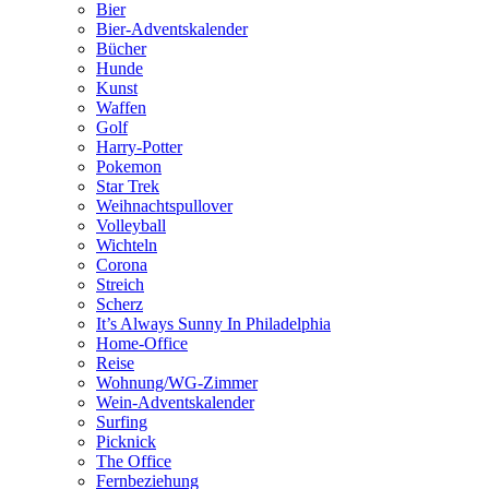
Bier
Bier-Adventskalender
Bücher
Hunde
Kunst
Waffen
Golf
Harry-Potter
Pokemon
Star Trek
Weihnachtspullover
Volleyball
Wichteln
Corona
Streich
Scherz
It’s Always Sunny In Philadelphia
Home-Office
Reise
Wohnung/WG-Zimmer
Wein-Adventskalender
Surfing
Picknick
The Office
Fernbeziehung