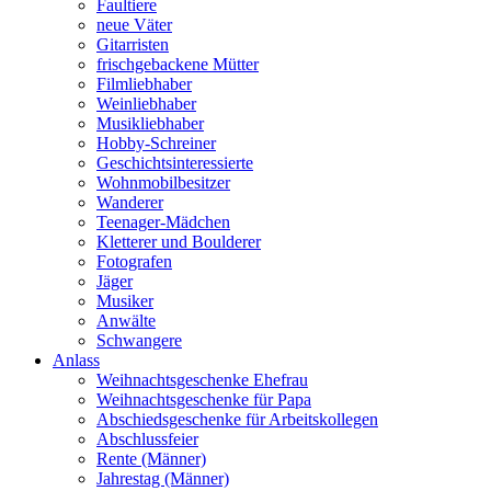
Faultiere
neue Väter
Gitarristen
frischgebackene Mütter
Filmliebhaber
Weinliebhaber
Musikliebhaber
Hobby-Schreiner
Geschichtsinteressierte
Wohnmobilbesitzer
Wanderer
Teenager-Mädchen
Kletterer und Boulderer
Fotografen
Jäger
Musiker
Anwälte
Schwangere
Anlass
Weihnachtsgeschenke Ehefrau
Weihnachtsgeschenke für Papa
Abschiedsgeschenke für Arbeitskollegen
Abschlussfeier
Rente (Männer)
Jahrestag (Männer)