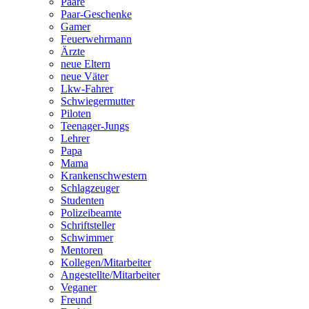
Paare
Paar-Geschenke
Gamer
Feuerwehrmann
Ärzte
neue Eltern
neue Väter
Lkw-Fahrer
Schwiegermutter
Piloten
Teenager-Jungs
Lehrer
Papa
Mama
Krankenschwestern
Schlagzeuger
Studenten
Polizeibeamte
Schriftsteller
Schwimmer
Mentoren
Kollegen/Mitarbeiter
Angestellte/Mitarbeiter
Veganer
Freund