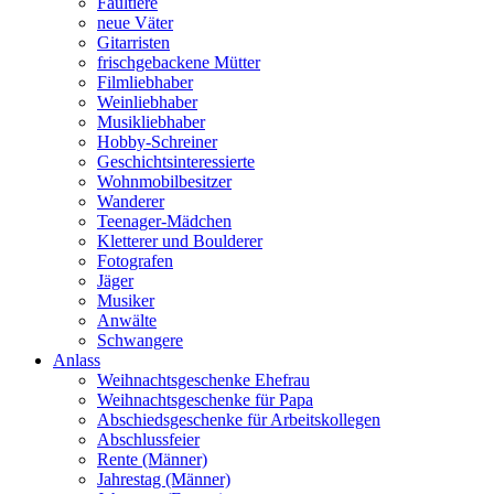
Faultiere
neue Väter
Gitarristen
frischgebackene Mütter
Filmliebhaber
Weinliebhaber
Musikliebhaber
Hobby-Schreiner
Geschichtsinteressierte
Wohnmobilbesitzer
Wanderer
Teenager-Mädchen
Kletterer und Boulderer
Fotografen
Jäger
Musiker
Anwälte
Schwangere
Anlass
Weihnachtsgeschenke Ehefrau
Weihnachtsgeschenke für Papa
Abschiedsgeschenke für Arbeitskollegen
Abschlussfeier
Rente (Männer)
Jahrestag (Männer)