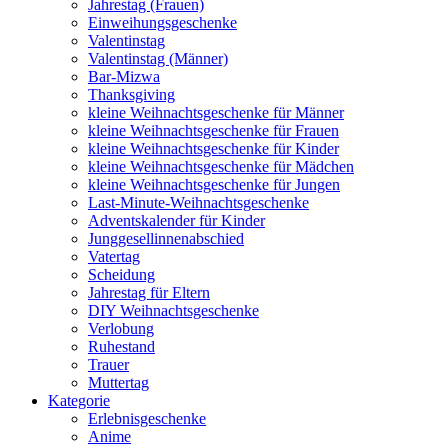
Jahrestag (Frauen)
Einweihungsgeschenke
Valentinstag
Valentinstag (Männer)
Bar-Mizwa
Thanksgiving
kleine Weihnachtsgeschenke für Männer
kleine Weihnachtsgeschenke für Frauen
kleine Weihnachtsgeschenke für Kinder
kleine Weihnachtsgeschenke für Mädchen
kleine Weihnachtsgeschenke für Jungen
Last-Minute-Weihnachtsgeschenke
Adventskalender für Kinder
Junggesellinnenabschied
Vatertag
Scheidung
Jahrestag für Eltern
DIY Weihnachtsgeschenke
Verlobung
Ruhestand
Trauer
Muttertag
Kategorie
Erlebnisgeschenke
Anime