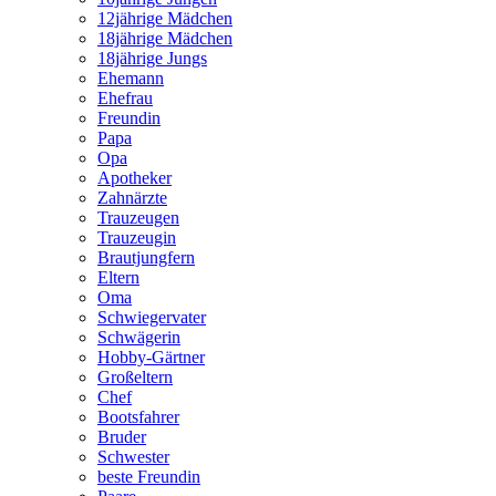
12jährige Mädchen
18jährige Mädchen
18jährige Jungs
Ehemann
Ehefrau
Freundin
Papa
Opa
Apotheker
Zahnärzte
Trauzeugen
Trauzeugin
Brautjungfern
Eltern
Oma
Schwiegervater
Schwägerin
Hobby-Gärtner
Großeltern
Chef
Bootsfahrer
Bruder
Schwester
beste Freundin