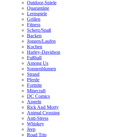
Outdoor-Spiele
Quarantäne
Lernspiele
Grillen
Fitness
Scherz/Spaß
Backen
Joggen/Laufen
Kochen
Harley-Davidson
Fußball
Among Us
Sonnenblumen
Strand
Pferde
Fortnite
Minecraft
DC Comics
Angeln
Rick And Morty
Animal Crossing
Anti-Stress
Whiskey
Jeep
Road Trip