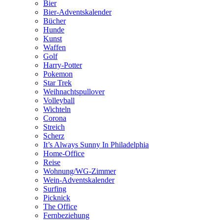
Bier
Bier-Adventskalender
Bücher
Hunde
Kunst
Waffen
Golf
Harry-Potter
Pokemon
Star Trek
Weihnachtspullover
Volleyball
Wichteln
Corona
Streich
Scherz
It’s Always Sunny In Philadelphia
Home-Office
Reise
Wohnung/WG-Zimmer
Wein-Adventskalender
Surfing
Picknick
The Office
Fernbeziehung