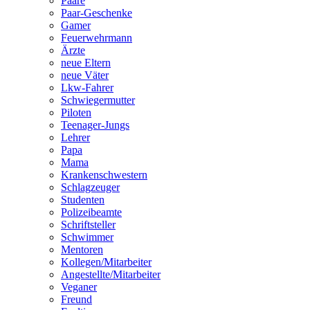
Paare
Paar-Geschenke
Gamer
Feuerwehrmann
Ärzte
neue Eltern
neue Väter
Lkw-Fahrer
Schwiegermutter
Piloten
Teenager-Jungs
Lehrer
Papa
Mama
Krankenschwestern
Schlagzeuger
Studenten
Polizeibeamte
Schriftsteller
Schwimmer
Mentoren
Kollegen/Mitarbeiter
Angestellte/Mitarbeiter
Veganer
Freund