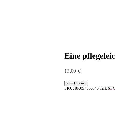
Eine pflegelei
13,00
€
Zum Produkt
SKU:
8fc05758d640
Tag:
61 G