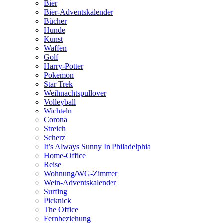
Bier
Bier-Adventskalender
Bücher
Hunde
Kunst
Waffen
Golf
Harry-Potter
Pokemon
Star Trek
Weihnachtspullover
Volleyball
Wichteln
Corona
Streich
Scherz
It’s Always Sunny In Philadelphia
Home-Office
Reise
Wohnung/WG-Zimmer
Wein-Adventskalender
Surfing
Picknick
The Office
Fernbeziehung