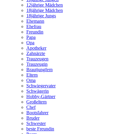
12jährige Mädchen
18jährige Mädchen
18jährige Jungs
Ehemann
Ehefrau
Freundin
Papa
Opa
Apotheker
Zahnärzte
Trauzeugen
Trauzeugin
Brautjungfern
Eltern
Oma
Schwiegervater
Schwägerin
Hobby-Gärtner
Großeltern
Chef
Bootsfahrer
Bruder
Schwester
beste Freundin