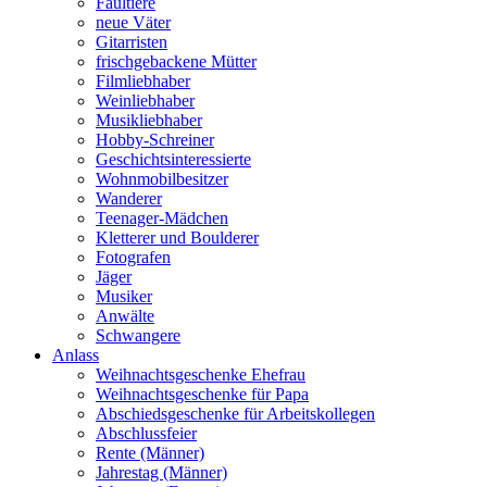
Faultiere
neue Väter
Gitarristen
frischgebackene Mütter
Filmliebhaber
Weinliebhaber
Musikliebhaber
Hobby-Schreiner
Geschichtsinteressierte
Wohnmobilbesitzer
Wanderer
Teenager-Mädchen
Kletterer und Boulderer
Fotografen
Jäger
Musiker
Anwälte
Schwangere
Anlass
Weihnachtsgeschenke Ehefrau
Weihnachtsgeschenke für Papa
Abschiedsgeschenke für Arbeitskollegen
Abschlussfeier
Rente (Männer)
Jahrestag (Männer)