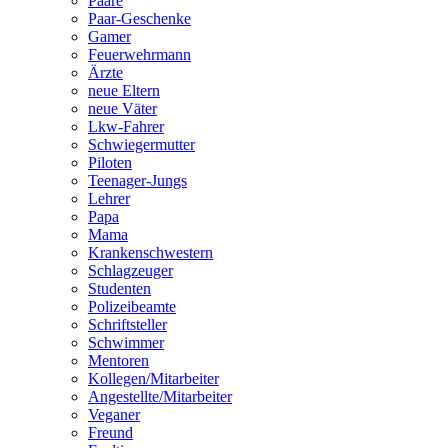
Paare
Paar-Geschenke
Gamer
Feuerwehrmann
Ärzte
neue Eltern
neue Väter
Lkw-Fahrer
Schwiegermutter
Piloten
Teenager-Jungs
Lehrer
Papa
Mama
Krankenschwestern
Schlagzeuger
Studenten
Polizeibeamte
Schriftsteller
Schwimmer
Mentoren
Kollegen/Mitarbeiter
Angestellte/Mitarbeiter
Veganer
Freund