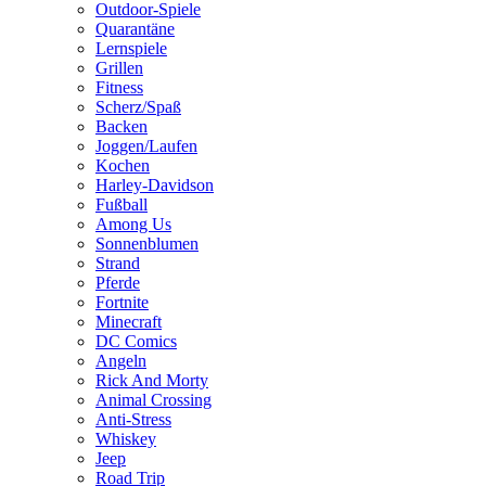
Outdoor-Spiele
Quarantäne
Lernspiele
Grillen
Fitness
Scherz/Spaß
Backen
Joggen/Laufen
Kochen
Harley-Davidson
Fußball
Among Us
Sonnenblumen
Strand
Pferde
Fortnite
Minecraft
DC Comics
Angeln
Rick And Morty
Animal Crossing
Anti-Stress
Whiskey
Jeep
Road Trip