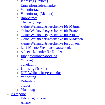
Jahrestag (Frauen)
Einweihungsgeschenke
Valentinstag
Valentinstag (Männer)
Bar-Mizwa
Thanksgiving
kleine Weihnachtsgeschenke für Männer
kleine Weihnachtsgeschenke für Frauen
kleine Weihnachtsgeschenke für Kinder
kleine Weihnachtsgeschenke für Mädchen
kleine Weihnachtsgeschenke für Jungen
Last-Minute-Weihnachtsgeschenke
Adventskalender für Kinder
Junggesellinnenabschied
Vatertag
Scheidung
Jahrestag für Eltern
DIY Weihnachtsgeschenke
Verlobung
Ruhestand
Trauer
Muttertag
Kategorie
Erlebnisgeschenke
Anime