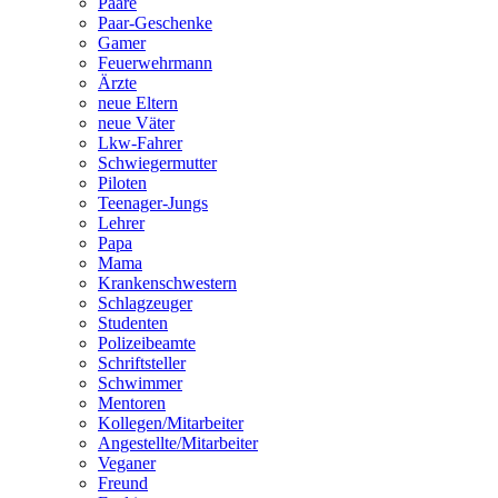
Paare
Paar-Geschenke
Gamer
Feuerwehrmann
Ärzte
neue Eltern
neue Väter
Lkw-Fahrer
Schwiegermutter
Piloten
Teenager-Jungs
Lehrer
Papa
Mama
Krankenschwestern
Schlagzeuger
Studenten
Polizeibeamte
Schriftsteller
Schwimmer
Mentoren
Kollegen/Mitarbeiter
Angestellte/Mitarbeiter
Veganer
Freund