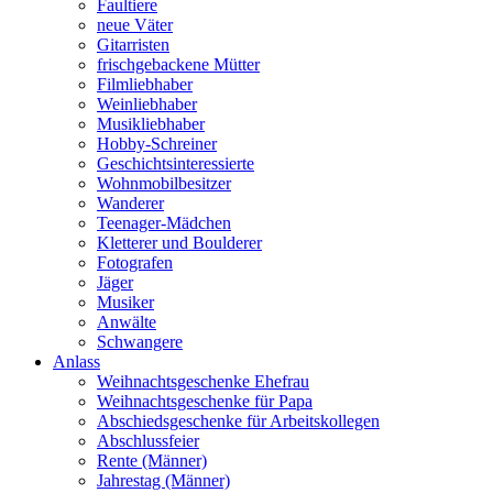
Faultiere
neue Väter
Gitarristen
frischgebackene Mütter
Filmliebhaber
Weinliebhaber
Musikliebhaber
Hobby-Schreiner
Geschichtsinteressierte
Wohnmobilbesitzer
Wanderer
Teenager-Mädchen
Kletterer und Boulderer
Fotografen
Jäger
Musiker
Anwälte
Schwangere
Anlass
Weihnachtsgeschenke Ehefrau
Weihnachtsgeschenke für Papa
Abschiedsgeschenke für Arbeitskollegen
Abschlussfeier
Rente (Männer)
Jahrestag (Männer)