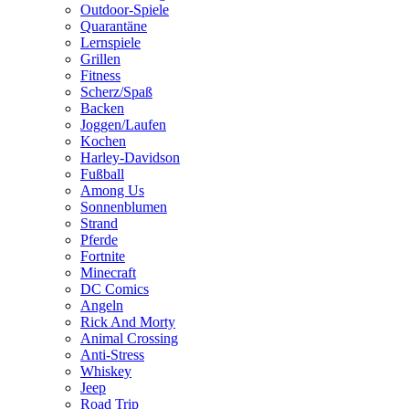
Outdoor-Spiele
Quarantäne
Lernspiele
Grillen
Fitness
Scherz/Spaß
Backen
Joggen/Laufen
Kochen
Harley-Davidson
Fußball
Among Us
Sonnenblumen
Strand
Pferde
Fortnite
Minecraft
DC Comics
Angeln
Rick And Morty
Animal Crossing
Anti-Stress
Whiskey
Jeep
Road Trip