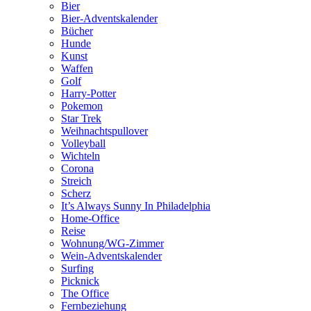
Bier
Bier-Adventskalender
Bücher
Hunde
Kunst
Waffen
Golf
Harry-Potter
Pokemon
Star Trek
Weihnachtspullover
Volleyball
Wichteln
Corona
Streich
Scherz
It’s Always Sunny In Philadelphia
Home-Office
Reise
Wohnung/WG-Zimmer
Wein-Adventskalender
Surfing
Picknick
The Office
Fernbeziehung