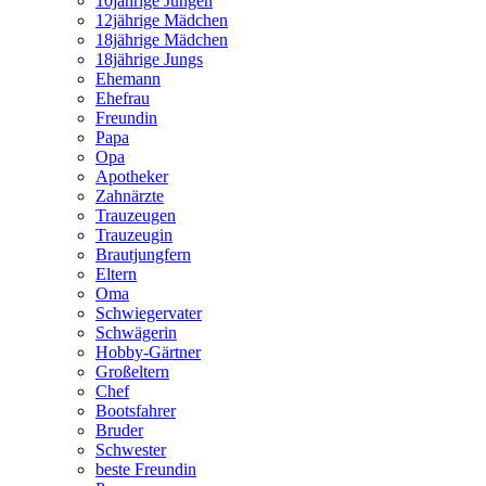
10jährige Jungen
12jährige Mädchen
18jährige Mädchen
18jährige Jungs
Ehemann
Ehefrau
Freundin
Papa
Opa
Apotheker
Zahnärzte
Trauzeugen
Trauzeugin
Brautjungfern
Eltern
Oma
Schwiegervater
Schwägerin
Hobby-Gärtner
Großeltern
Chef
Bootsfahrer
Bruder
Schwester
beste Freundin