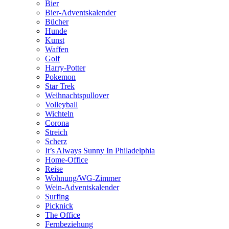
Bier
Bier-Adventskalender
Bücher
Hunde
Kunst
Waffen
Golf
Harry-Potter
Pokemon
Star Trek
Weihnachtspullover
Volleyball
Wichteln
Corona
Streich
Scherz
It’s Always Sunny In Philadelphia
Home-Office
Reise
Wohnung/WG-Zimmer
Wein-Adventskalender
Surfing
Picknick
The Office
Fernbeziehung