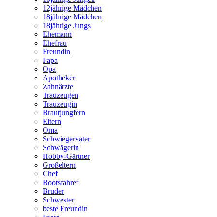
12jährige Mädchen
18jährige Mädchen
18jährige Jungs
Ehemann
Ehefrau
Freundin
Papa
Opa
Apotheker
Zahnärzte
Trauzeugen
Trauzeugin
Brautjungfern
Eltern
Oma
Schwiegervater
Schwägerin
Hobby-Gärtner
Großeltern
Chef
Bootsfahrer
Bruder
Schwester
beste Freundin