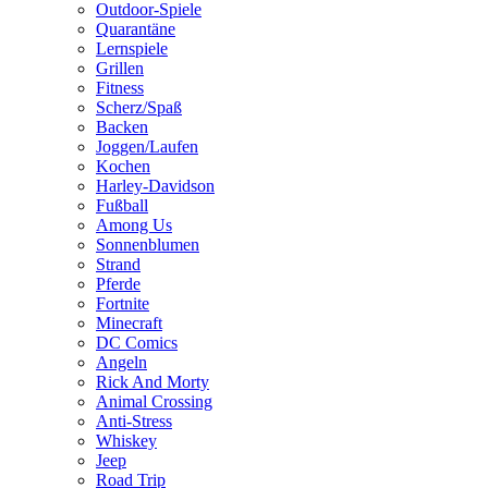
Outdoor-Spiele
Quarantäne
Lernspiele
Grillen
Fitness
Scherz/Spaß
Backen
Joggen/Laufen
Kochen
Harley-Davidson
Fußball
Among Us
Sonnenblumen
Strand
Pferde
Fortnite
Minecraft
DC Comics
Angeln
Rick And Morty
Animal Crossing
Anti-Stress
Whiskey
Jeep
Road Trip