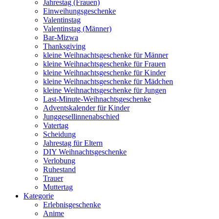
Jahrestag (Frauen)
Einweihungsgeschenke
Valentinstag
Valentinstag (Männer)
Bar-Mizwa
Thanksgiving
kleine Weihnachtsgeschenke für Männer
kleine Weihnachtsgeschenke für Frauen
kleine Weihnachtsgeschenke für Kinder
kleine Weihnachtsgeschenke für Mädchen
kleine Weihnachtsgeschenke für Jungen
Last-Minute-Weihnachtsgeschenke
Adventskalender für Kinder
Junggesellinnenabschied
Vatertag
Scheidung
Jahrestag für Eltern
DIY Weihnachtsgeschenke
Verlobung
Ruhestand
Trauer
Muttertag
Kategorie
Erlebnisgeschenke
Anime