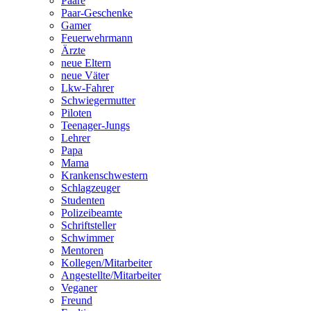
Paare
Paar-Geschenke
Gamer
Feuerwehrmann
Ärzte
neue Eltern
neue Väter
Lkw-Fahrer
Schwiegermutter
Piloten
Teenager-Jungs
Lehrer
Papa
Mama
Krankenschwestern
Schlagzeuger
Studenten
Polizeibeamte
Schriftsteller
Schwimmer
Mentoren
Kollegen/Mitarbeiter
Angestellte/Mitarbeiter
Veganer
Freund