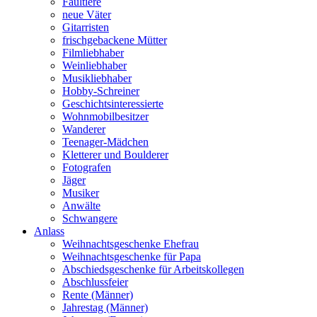
Faultiere
neue Väter
Gitarristen
frischgebackene Mütter
Filmliebhaber
Weinliebhaber
Musikliebhaber
Hobby-Schreiner
Geschichtsinteressierte
Wohnmobilbesitzer
Wanderer
Teenager-Mädchen
Kletterer und Boulderer
Fotografen
Jäger
Musiker
Anwälte
Schwangere
Anlass
Weihnachtsgeschenke Ehefrau
Weihnachtsgeschenke für Papa
Abschiedsgeschenke für Arbeitskollegen
Abschlussfeier
Rente (Männer)
Jahrestag (Männer)