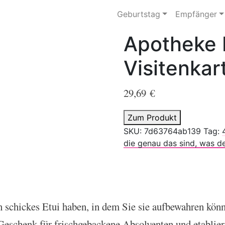
Geburtstag
Empfänger
Apotheke
Visitenkar
29,69
€
Zum Produkt
SKU:
7d63764ab139
Tag:
die genau das sind, was de
 schickes Etui haben, in dem Sie sie aufbewahren könn
Geschenk für frischgebackene Absolventen und etablier