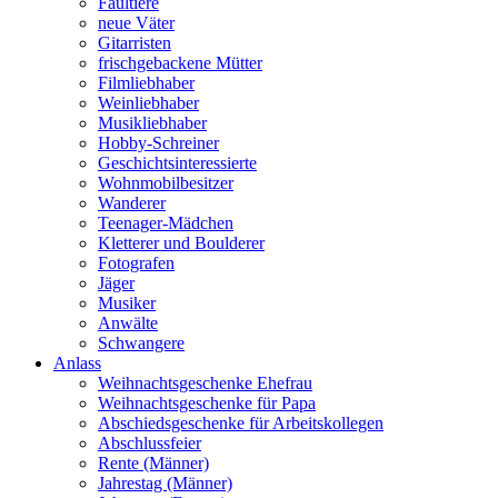
Faultiere
neue Väter
Gitarristen
frischgebackene Mütter
Filmliebhaber
Weinliebhaber
Musikliebhaber
Hobby-Schreiner
Geschichtsinteressierte
Wohnmobilbesitzer
Wanderer
Teenager-Mädchen
Kletterer und Boulderer
Fotografen
Jäger
Musiker
Anwälte
Schwangere
Anlass
Weihnachtsgeschenke Ehefrau
Weihnachtsgeschenke für Papa
Abschiedsgeschenke für Arbeitskollegen
Abschlussfeier
Rente (Männer)
Jahrestag (Männer)