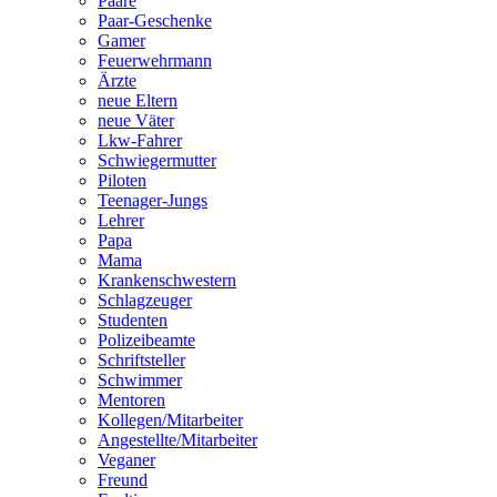
Paare
Paar-Geschenke
Gamer
Feuerwehrmann
Ärzte
neue Eltern
neue Väter
Lkw-Fahrer
Schwiegermutter
Piloten
Teenager-Jungs
Lehrer
Papa
Mama
Krankenschwestern
Schlagzeuger
Studenten
Polizeibeamte
Schriftsteller
Schwimmer
Mentoren
Kollegen/Mitarbeiter
Angestellte/Mitarbeiter
Veganer
Freund