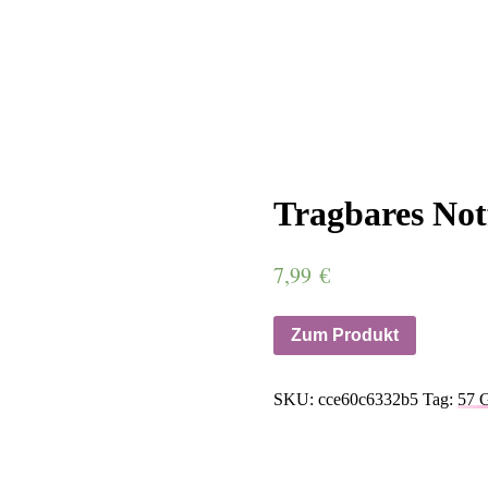
Tragbares Not
7,99
€
Zum Produkt
SKU:
cce60c6332b5
Tag:
57 