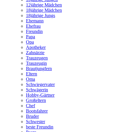
12jährige Mädchen
18jährige Mädchen
18jährige Jungs
Ehemann
Ehefrau
Freundin
Papa
Opa
Apotheker
Zahnärzte
Trauzeugen
Trauzeugin
Brautjungfern
Eltern
Oma
Schwiegervater
Schwägerin
Hobby-Gärtner
Großeltern
Chef
Bootsfahrer
Bruder
Schwester
beste Freundin