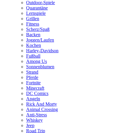
Outdoor-Spiele
Quarantäne
Lernspiele
Grillen
Fitness
Scherz/Spaß
Backen
Joggen/Laufen
Kochen
Harley-Davidson
Fußball
Among Us
Sonnenblumen
Strand
Pferde
Fortnite
Minecraft
DC Comics
Angeln
Rick And Morty
Animal Crossing
Anti-Stress
Whiskey
Jeep
Road Trip