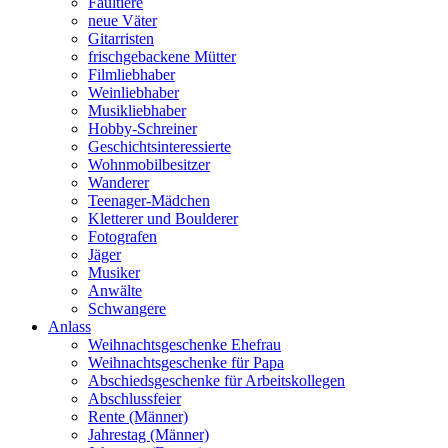
Faultiere
neue Väter
Gitarristen
frischgebackene Mütter
Filmliebhaber
Weinliebhaber
Musikliebhaber
Hobby-Schreiner
Geschichtsinteressierte
Wohnmobilbesitzer
Wanderer
Teenager-Mädchen
Kletterer und Boulderer
Fotografen
Jäger
Musiker
Anwälte
Schwangere
Anlass
Weihnachtsgeschenke Ehefrau
Weihnachtsgeschenke für Papa
Abschiedsgeschenke für Arbeitskollegen
Abschlussfeier
Rente (Männer)
Jahrestag (Männer)