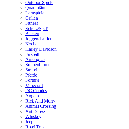
Outdoor-Spiele
Quarantäne
Lernspiele
Grillen
Fitness
Scherz/Spaß
Backen
Joggen/Laufen
Kochen
Harley-Davidson
Fußball
Among Us
Sonnenblumen
Strand
Pferde
Fortnite
Minecraft
DC Comics
Angeln
Rick And Morty
Animal Crossing
Anti-Stress
Whiskey
Jeep
Road Trip