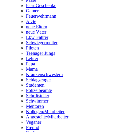
Paare
Paar-Geschenke
Gamer
Feuerwehrmann
Ärzte
neue Eltern
neue Väter
Lkw-Fahrer
Schwiegermutter
Piloten
Teenager-Jungs
Lehrer
Papa
Mama
Krankenschwestern
Schlagzeuger
Studenten
Polizeibeamte
Schriftsteller
Schwimmer
Mentoren
Kollegen/Mitarbeiter
Angestellte/Mitarbeiter
Veganer
Freund