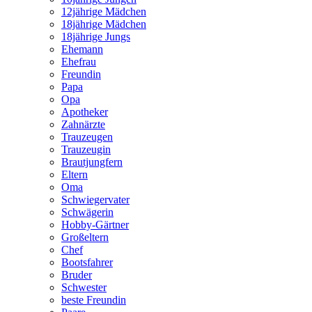
12jährige Mädchen
18jährige Mädchen
18jährige Jungs
Ehemann
Ehefrau
Freundin
Papa
Opa
Apotheker
Zahnärzte
Trauzeugen
Trauzeugin
Brautjungfern
Eltern
Oma
Schwiegervater
Schwägerin
Hobby-Gärtner
Großeltern
Chef
Bootsfahrer
Bruder
Schwester
beste Freundin