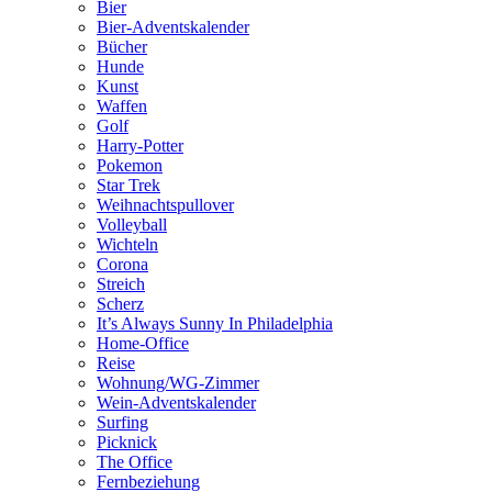
Bier
Bier-Adventskalender
Bücher
Hunde
Kunst
Waffen
Golf
Harry-Potter
Pokemon
Star Trek
Weihnachtspullover
Volleyball
Wichteln
Corona
Streich
Scherz
It’s Always Sunny In Philadelphia
Home-Office
Reise
Wohnung/WG-Zimmer
Wein-Adventskalender
Surfing
Picknick
The Office
Fernbeziehung