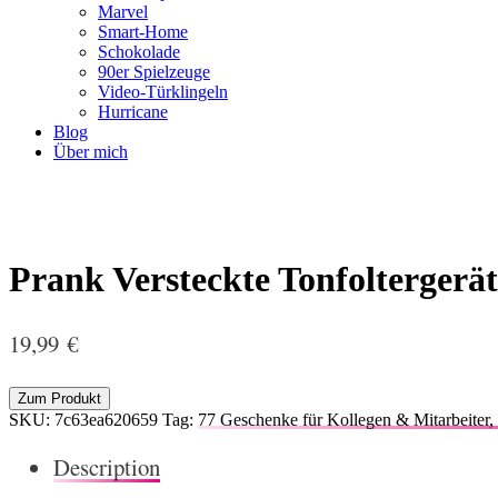
Marvel
Smart-Home
Schokolade
90er Spielzeuge
Video-Türklingeln
Hurricane
Blog
Über mich
Prank Versteckte Tonfoltergerät
19,99
€
Zum Produkt
SKU:
7c63ea620659
Tag:
77 Geschenke für Kollegen & Mitarbeiter, d
Description