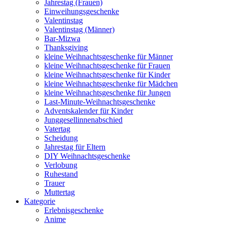
Jahrestag (Frauen)
Einweihungsgeschenke
Valentinstag
Valentinstag (Männer)
Bar-Mizwa
Thanksgiving
kleine Weihnachtsgeschenke für Männer
kleine Weihnachtsgeschenke für Frauen
kleine Weihnachtsgeschenke für Kinder
kleine Weihnachtsgeschenke für Mädchen
kleine Weihnachtsgeschenke für Jungen
Last-Minute-Weihnachtsgeschenke
Adventskalender für Kinder
Junggesellinnenabschied
Vatertag
Scheidung
Jahrestag für Eltern
DIY Weihnachtsgeschenke
Verlobung
Ruhestand
Trauer
Muttertag
Kategorie
Erlebnisgeschenke
Anime