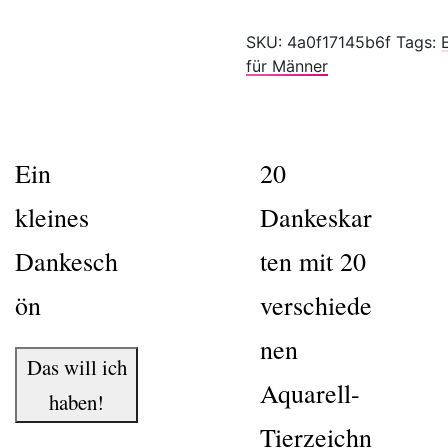
SKU:
4a0f17145b6f
Tags:
für Männer
Ein
20
kleines
Dankeskar
Dankesch
ten mit 20
ön
verschiede
nen
Das will ich
Aquarell-
haben!
Tierzeichn