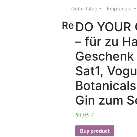
Geburtstag
Empfänger
Re
DO YOUR G
– für zu H
Geschenk 
Sat1, Vogu
Botanicals
Gin zum S
59,95
€
Buy product