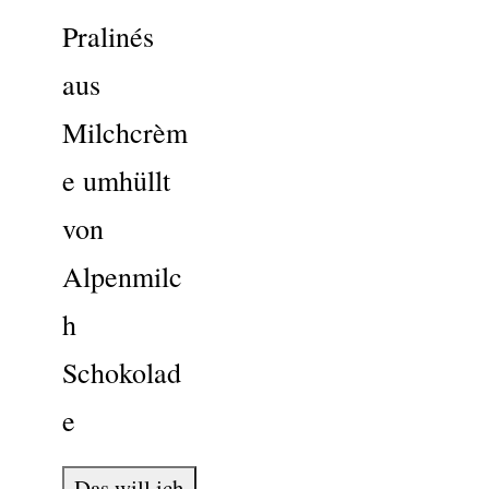
Pralinés
aus
Milchcrèm
e umhüllt
von
Alpenmilc
h
Schokolad
e
Das will ich