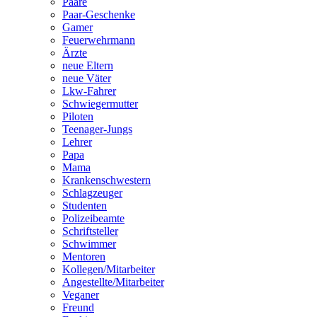
Paare
Paar-Geschenke
Gamer
Feuerwehrmann
Ärzte
neue Eltern
neue Väter
Lkw-Fahrer
Schwiegermutter
Piloten
Teenager-Jungs
Lehrer
Papa
Mama
Krankenschwestern
Schlagzeuger
Studenten
Polizeibeamte
Schriftsteller
Schwimmer
Mentoren
Kollegen/Mitarbeiter
Angestellte/Mitarbeiter
Veganer
Freund