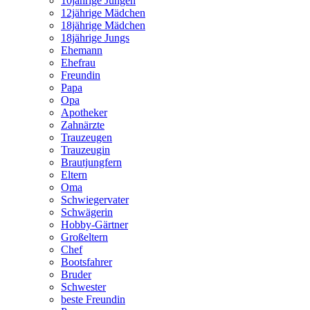
10jährige Jungen
12jährige Mädchen
18jährige Mädchen
18jährige Jungs
Ehemann
Ehefrau
Freundin
Papa
Opa
Apotheker
Zahnärzte
Trauzeugen
Trauzeugin
Brautjungfern
Eltern
Oma
Schwiegervater
Schwägerin
Hobby-Gärtner
Großeltern
Chef
Bootsfahrer
Bruder
Schwester
beste Freundin