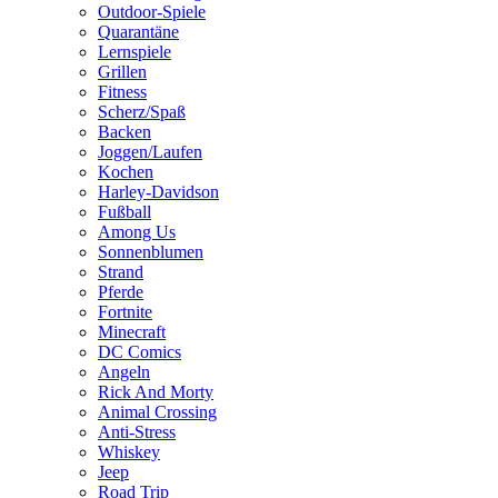
Outdoor-Spiele
Quarantäne
Lernspiele
Grillen
Fitness
Scherz/Spaß
Backen
Joggen/Laufen
Kochen
Harley-Davidson
Fußball
Among Us
Sonnenblumen
Strand
Pferde
Fortnite
Minecraft
DC Comics
Angeln
Rick And Morty
Animal Crossing
Anti-Stress
Whiskey
Jeep
Road Trip