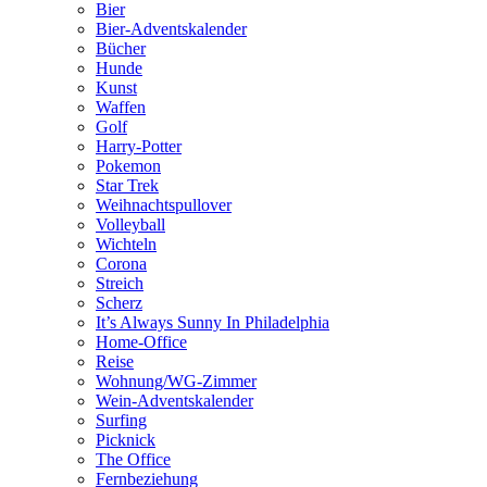
Bier
Bier-Adventskalender
Bücher
Hunde
Kunst
Waffen
Golf
Harry-Potter
Pokemon
Star Trek
Weihnachtspullover
Volleyball
Wichteln
Corona
Streich
Scherz
It’s Always Sunny In Philadelphia
Home-Office
Reise
Wohnung/WG-Zimmer
Wein-Adventskalender
Surfing
Picknick
The Office
Fernbeziehung