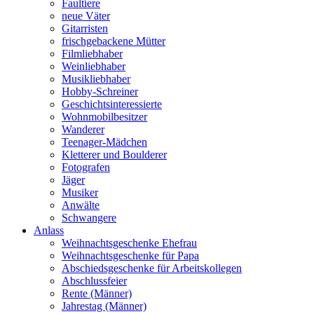
Faultiere
neue Väter
Gitarristen
frischgebackene Mütter
Filmliebhaber
Weinliebhaber
Musikliebhaber
Hobby-Schreiner
Geschichtsinteressierte
Wohnmobilbesitzer
Wanderer
Teenager-Mädchen
Kletterer und Boulderer
Fotografen
Jäger
Musiker
Anwälte
Schwangere
Anlass
Weihnachtsgeschenke Ehefrau
Weihnachtsgeschenke für Papa
Abschiedsgeschenke für Arbeitskollegen
Abschlussfeier
Rente (Männer)
Jahrestag (Männer)